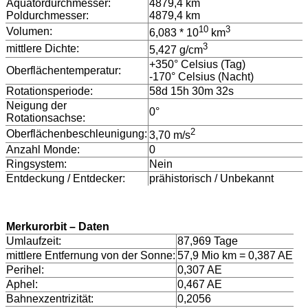
Äquatordurchmesser:
4879,4 km
Poldurchmesser:
4879,4 km
10
3
Volumen:
6,083 * 10
km
3
mittlere Dichte:
5,427 g/cm
+350° Celsius (Tag)
Oberflächentemperatur:
-170° Celsius (Nacht)
Rotationsperiode:
58d 15h 30m 32s
Neigung der
0°
Rotationsachse:
2
Oberflächenbeschleunigung:
3,70 m/s
Anzahl Monde:
0
Ringsystem:
Nein
Entdeckung / Entdecker:
prähistorisch / Unbekannt
Merkurorbit – Daten
Umlaufzeit:
87,969 Tage
mittlere Entfernung von der Sonne:
57,9 Mio km = 0,387 AE
Perihel:
0,307 AE
Aphel:
0,467 AE
Bahnexzentrizität:
0,2056