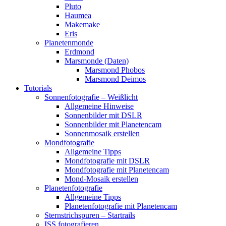
Pluto
Haumea
Makemake
Eris
Planetenmonde
Erdmond
Marsmonde (Daten)
Marsmond Phobos
Marsmond Deimos
Tutorials
Sonnenfotografie – Weißlicht
Allgemeine Hinweise
Sonnenbilder mit DSLR
Sonnenbilder mit Planetencam
Sonnenmosaik erstellen
Mondfotografie
Allgemeine Tipps
Mondfotografie mit DSLR
Mondfotografie mit Planetencam
Mond-Mosaik erstellen
Planetenfotografie
Allgemeine Tipps
Planetenfotografie mit Planetencam
Sternstrichspuren – Startrails
ISS fotografieren