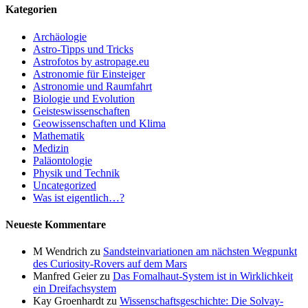
Kategorien
Archäologie
Astro-Tipps und Tricks
Astrofotos by astropage.eu
Astronomie für Einsteiger
Astronomie und Raumfahrt
Biologie und Evolution
Geisteswissenschaften
Geowissenschaften und Klima
Mathematik
Medizin
Paläontologie
Physik und Technik
Uncategorized
Was ist eigentlich…?
Neueste Kommentare
M Wendrich
zu
Sandsteinvariationen am nächsten Wegpunkt
des Curiosity-Rovers auf dem Mars
Manfred Geier
zu
Das Fomalhaut-System ist in Wirklichkeit
ein Dreifachsystem
Kay Groenhardt
zu
Wissenschaftsgeschichte: Die Solvay-