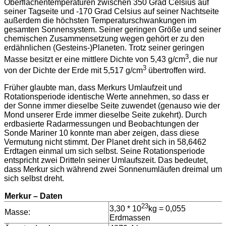
Oberflächentemperaturen zwischen 350 Grad Celsius auf
seiner Tagseite und -170 Grad Celsius auf seiner Nachtseite
außerdem die höchsten Temperaturschwankungen im
gesamten Sonnensystem. Seiner geringen Größe und seiner
chemischen Zusammensetzung wegen gehört er zu den
erdähnlichen (Gesteins-)Planeten. Trotz seiner geringen
3
Masse besitzt er eine mittlere Dichte von 5,43 g/cm
, die nur
3
von der Dichte der Erde mit 5,517 g/cm
übertroffen wird.
Früher glaubte man, dass Merkurs Umlaufzeit und
Rotationsperiode identische Werte annehmen, so dass er
der Sonne immer dieselbe Seite zuwendet (genauso wie der
Mond unserer Erde immer dieselbe Seite zukehrt). Durch
erdbasierte Radarmessungen und Beobachtungen der
Sonde Mariner 10 konnte man aber zeigen, dass diese
Vermutung nicht stimmt. Der Planet dreht sich in 58,6462
Erdtagen einmal um sich selbst. Seine Rotationsperiode
entspricht zwei Dritteln seiner Umlaufszeit. Das bedeutet,
dass Merkur sich während zwei Sonnenumläufen dreimal um
sich selbst dreht.
Merkur – Daten
23
3,30 * 10
kg = 0,055
Masse:
Erdmassen