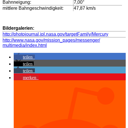
Bahnneigung:
7,00°
mittlere Bahngeschwindigkeit:
47,87 km/s
Bildergalerien:
http://photojournal.jpl.nasa.gov/targetFamily/Mercury
http://www.nasa.gov/mission_pages/messenger/
multimedia/index.html
teilen
teilen
teilen
merken