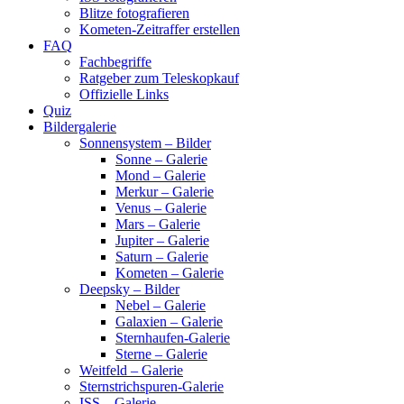
Blitze fotografieren
Kometen-Zeitraffer erstellen
FAQ
Fachbegriffe
Ratgeber zum Teleskopkauf
Offizielle Links
Quiz
Bildergalerie
Sonnensystem – Bilder
Sonne – Galerie
Mond – Galerie
Merkur – Galerie
Venus – Galerie
Mars – Galerie
Jupiter – Galerie
Saturn – Galerie
Kometen – Galerie
Deepsky – Bilder
Nebel – Galerie
Galaxien – Galerie
Sternhaufen-Galerie
Sterne – Galerie
Weitfeld – Galerie
Sternstrichspuren-Galerie
ISS – Galerie