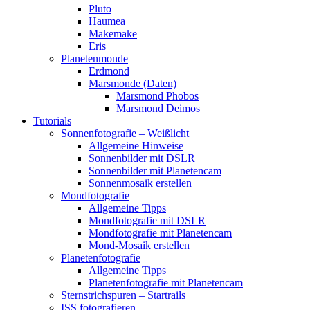
Pluto
Haumea
Makemake
Eris
Planetenmonde
Erdmond
Marsmonde (Daten)
Marsmond Phobos
Marsmond Deimos
Tutorials
Sonnenfotografie – Weißlicht
Allgemeine Hinweise
Sonnenbilder mit DSLR
Sonnenbilder mit Planetencam
Sonnenmosaik erstellen
Mondfotografie
Allgemeine Tipps
Mondfotografie mit DSLR
Mondfotografie mit Planetencam
Mond-Mosaik erstellen
Planetenfotografie
Allgemeine Tipps
Planetenfotografie mit Planetencam
Sternstrichspuren – Startrails
ISS fotografieren