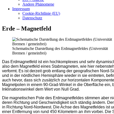
Andere Phänomene
Impressum
Cookie-Richtlinie (EU)
Datenschutz
Erde – Magnetfeld
Schematische Darstellung des Erdmagnetfeldes (Universität
Bremen / gemeinfrei)
Das Erdmagnetfeld ist ein hochkomplexes und sehr dynamische
also dem Magnetfeld eines Stabmagneten, wie hier nebenste
verformt. Es ist derzeit grob entlang der geografischen Nord-
und in der nördlichen Hemisphäre wieder in sie eintreten, bef
auch hevor, dass sich zusätzlich zur horizontalen Komponent
Magnetpolen in einem 90-Grad-Winkel in die Oberfläche ein, 
Inklinationswinkel dem Wert von Null Grad.
Die magnetischen Pole des Erdmagnetfeldes stimmen aber nic
deren Richtung und Geschwindigkeit sich ständig ändern. Derz
in Richtung Nord-Nordwest. Die Achse des Magnetfeldes ist um
einer Entfernung von rund 450 Kilometern an ihm vorbei. Die 