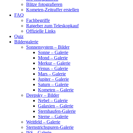
Blitze fotografieren
Kometen-Zeitraffer erstellen
FAQ
Fachbegriffe
Ratgeber zum Teleskopkauf
Offizielle Links
Quiz
Bildergalerie
Sonnensystem – Bilder
Sonne – Galerie
Mond – Galerie
Merkur – Galerie
Venus – Galerie
Mars – Galerie
Jupiter – Galerie
Saturn – Galerie
Kometen – Galerie
Deepsky – Bilder
Nebel – Galerie
Galaxien – Galerie
Sternhaufen-Galerie
Sterne – Galerie
Weitfeld – Galerie
Sternstrichspuren-Galerie
ISS – Galerie