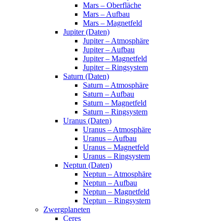
Mars – Oberfläche
Mars – Aufbau
Mars – Magnetfeld
Jupiter (Daten)
Jupiter – Atmosphäre
Jupiter – Aufbau
Jupiter – Magnetfeld
Jupiter – Ringsystem
Saturn (Daten)
Saturn – Atmosphäre
Saturn – Aufbau
Saturn – Magnetfeld
Saturn – Ringsystem
Uranus (Daten)
Uranus – Atmosphäre
Uranus – Aufbau
Uranus – Magnetfeld
Uranus – Ringsystem
Neptun (Daten)
Neptun – Atmosphäre
Neptun – Aufbau
Neptun – Magnetfeld
Neptun – Ringsystem
Zwergplaneten
Ceres