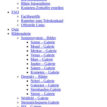
Blitze fotografieren
Kometen-Zeitraffer erstellen
FAQ
Fachbegriffe
Ratgeber zum Teleskopkauf
Offizielle Links
Quiz
Bildergalerie
Sonnensystem – Bilder
Sonne – Galerie
Mond – Galerie
Merkur – Galerie
Venus – Galerie
Mars – Galerie
Jupiter – Galerie
Saturn – Galerie
Kometen – Galerie
Deepsky – Bilder
Nebel – Galerie
Galaxien – Galerie
Sternhaufen-Galerie
Sterne – Galerie
Weitfeld – Galerie
Sternstrichspuren-Galerie
ISS – Galerie