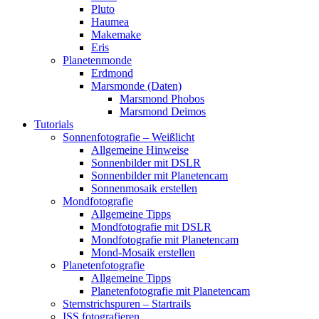
Pluto
Haumea
Makemake
Eris
Planetenmonde
Erdmond
Marsmonde (Daten)
Marsmond Phobos
Marsmond Deimos
Tutorials
Sonnenfotografie – Weißlicht
Allgemeine Hinweise
Sonnenbilder mit DSLR
Sonnenbilder mit Planetencam
Sonnenmosaik erstellen
Mondfotografie
Allgemeine Tipps
Mondfotografie mit DSLR
Mondfotografie mit Planetencam
Mond-Mosaik erstellen
Planetenfotografie
Allgemeine Tipps
Planetenfotografie mit Planetencam
Sternstrichspuren – Startrails
ISS fotografieren