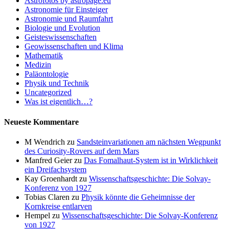
Astrofotos by astropage.eu
Astronomie für Einsteiger
Astronomie und Raumfahrt
Biologie und Evolution
Geisteswissenschaften
Geowissenschaften und Klima
Mathematik
Medizin
Paläontologie
Physik und Technik
Uncategorized
Was ist eigentlich…?
Neueste Kommentare
M Wendrich
zu
Sandsteinvariationen am nächsten Wegpunkt
des Curiosity-Rovers auf dem Mars
Manfred Geier
zu
Das Fomalhaut-System ist in Wirklichkeit
ein Dreifachsystem
Kay Groenhardt
zu
Wissenschaftsgeschichte: Die Solvay-
Konferenz von 1927
Tobias Claren
zu
Physik könnte die Geheimnisse der
Kornkreise entlarven
Hempel
zu
Wissenschaftsgeschichte: Die Solvay-Konferenz
von 1927