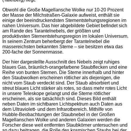
Obwohl die Große Magellansche Wolke nur 10-20 Prozent
der Masse der Milchstraßen-Galaxie aufweist, enthält sie
einige der beeindruckendsten Sternentstehungsregionen im
nahen Universum. Das hier abgebildete Gebiet befindet sich
am Rande des Tarantelnebels, der größten und
produktivsten Sternentstehungsregion im lokalen Universum.
In seinem Zentrum beherbergt der Tarantelnebel die
massereichsten bekannten Sterne – sie besitzen etwa das
200-fache der Sonnenmasse.
Der hier dargestellte Ausschnitt des Nebels zeigt ruhiges
blaues Gas, bräunlich-orangefarbene Staubflecken und eine
Reihe von bunten Sternen. Die Sterne innerhalb und hinter
den Staubwolken erscheinen rötlicher als diejenigen, die
nicht vom Staub verdeckt sind. Der Staub absorbiert und
streut blaues Licht stärker als rotes, so dass mehr rotes Licht
in unsere Teleskope gelangt und die Sterne rötlicher
erscheinen, als sie tatsächlich sind. Dieses Bild enthält
neben Daten im sichtbaren Lichtspektrum auch Daten aus
dem Ultraviolett- und dem Infrarotbereich. Mithilfe von
Hubble-Beobachtungen der Staubnebel in der Großen
Magellanschen Wolke und anderen Galaxien werden die
Forscher diese weit entfernten Staubkörner untersuchen und
so dazu beitragen, die Rolle des kosmischen Staubs bei der