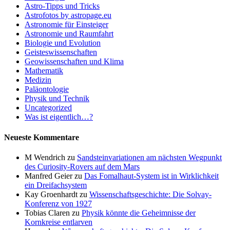
Astro-Tipps und Tricks
Astrofotos by astropage.eu
Astronomie für Einsteiger
Astronomie und Raumfahrt
Biologie und Evolution
Geisteswissenschaften
Geowissenschaften und Klima
Mathematik
Medizin
Paläontologie
Physik und Technik
Uncategorized
Was ist eigentlich…?
Neueste Kommentare
M Wendrich
zu
Sandsteinvariationen am nächsten Wegpunkt
des Curiosity-Rovers auf dem Mars
Manfred Geier
zu
Das Fomalhaut-System ist in Wirklichkeit
ein Dreifachsystem
Kay Groenhardt
zu
Wissenschaftsgeschichte: Die Solvay-
Konferenz von 1927
Tobias Claren
zu
Physik könnte die Geheimnisse der
Kornkreise entlarven