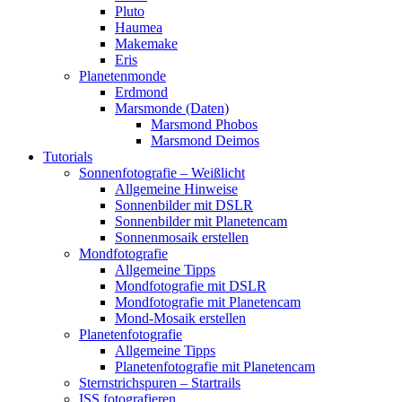
Pluto
Haumea
Makemake
Eris
Planetenmonde
Erdmond
Marsmonde (Daten)
Marsmond Phobos
Marsmond Deimos
Tutorials
Sonnenfotografie – Weißlicht
Allgemeine Hinweise
Sonnenbilder mit DSLR
Sonnenbilder mit Planetencam
Sonnenmosaik erstellen
Mondfotografie
Allgemeine Tipps
Mondfotografie mit DSLR
Mondfotografie mit Planetencam
Mond-Mosaik erstellen
Planetenfotografie
Allgemeine Tipps
Planetenfotografie mit Planetencam
Sternstrichspuren – Startrails
ISS fotografieren