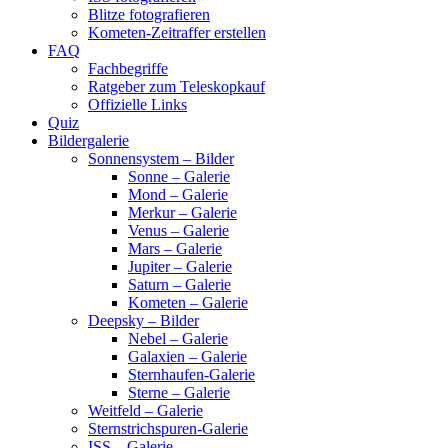
Blitze fotografieren
Kometen-Zeitraffer erstellen
FAQ
Fachbegriffe
Ratgeber zum Teleskopkauf
Offizielle Links
Quiz
Bildergalerie
Sonnensystem – Bilder
Sonne – Galerie
Mond – Galerie
Merkur – Galerie
Venus – Galerie
Mars – Galerie
Jupiter – Galerie
Saturn – Galerie
Kometen – Galerie
Deepsky – Bilder
Nebel – Galerie
Galaxien – Galerie
Sternhaufen-Galerie
Sterne – Galerie
Weitfeld – Galerie
Sternstrichspuren-Galerie
ISS – Galerie