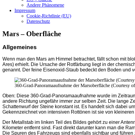
Andere Phänomene
Impressum
Cookie-Richtlinie (EU)
Datenschutz
Mars – Oberfläche
Allgemeines
Wenn man den Mars am Himmel betrachtet, fällt schon mit bl
Ares) erhielt. Die Ursache der Rotfärbung liegt in der chem
genannt. Der feine Eisenoxid-Staub bedeckt den Boden und ve
360-Grad-Panoramaaufnahme der Marsoberfläche (Courtesy o
Oben: Diese 360-Grad-Panoramaaufnahme wurde im Zeitraum von
andere Richtung ungefähr immer zur selben Zeit. Die lange Ze
Schattenwurf der Steine konstant ist. Es handelt sich dabei u
Gekennzeichnet von intensiven Rottönen ist sie von kleinere
Der Metallstab im linken Teil des Bildes gehört zu einer Anten
Kilometer entfernt sind. Fast direkt darunter kann man die Ra
Die Spuren des Fahrzeugs sind ebenfalls sichtbar und führen