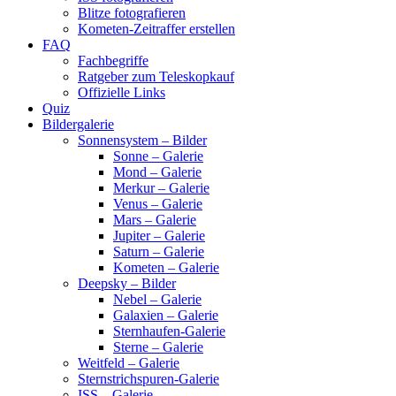
Blitze fotografieren
Kometen-Zeitraffer erstellen
FAQ
Fachbegriffe
Ratgeber zum Teleskopkauf
Offizielle Links
Quiz
Bildergalerie
Sonnensystem – Bilder
Sonne – Galerie
Mond – Galerie
Merkur – Galerie
Venus – Galerie
Mars – Galerie
Jupiter – Galerie
Saturn – Galerie
Kometen – Galerie
Deepsky – Bilder
Nebel – Galerie
Galaxien – Galerie
Sternhaufen-Galerie
Sterne – Galerie
Weitfeld – Galerie
Sternstrichspuren-Galerie
ISS – Galerie