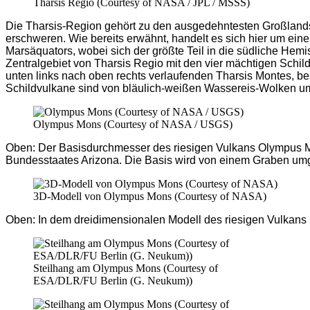
Tharsis Regio (Courtesy of NASA / JPL / MSSS)
Die Tharsis-Region gehört zu den ausgedehntesten Großlands
erschweren. Wie bereits erwähnt, handelt es sich hier um ein
Marsäquators, wobei sich der größte Teil in die südliche Hem
Zentralgebiet von Tharsis Regio mit den vier mächtigen Schi
unten links nach oben rechts verlaufenden Tharsis Montes, b
Schildvulkane sind von bläulich-weißen Wassereis-Wolken umg
Olympus Mons (Courtesy of NASA / USGS)
Oben: Der Basisdurchmesser des riesigen Vulkans Olympus Mon
Bundesstaates Arizona. Die Basis wird von einem Graben umgeb
3D-Modell von Olympus Mons (Courtesy of NASA)
Oben: In dem dreidimensionalen Modell des riesigen Vulkans 
Steilhang am Olympus Mons (Courtesy of
ESA/DLR/FU Berlin (G. Neukum))