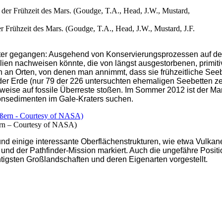
er Frühzeit des Mars. (Goudge, T.A., Head, J.W., Mustard, J.F.
ter gegangen: Ausgehend von Konservierungsprozessen auf der 
lien nachweisen könnte, die von längst ausgestorbenen, primi
n Orten, von denen man annimmt, dass sie frühzeitliche Seebet
er Erde (nur 79 der 226 untersuchten ehemaligen Seebetten zei
ise auf fossile Überreste stoßen. Im Sommer 2012 ist der Mars
onsedimenten im Gale-Kraters suchen.
ern – Courtesy of NASA)
nd einige interessante Oberflächenstrukturen, wie etwa Vulkan
nd der Pathfinder-Mission markiert. Auch die ungefähre Positi
tigsten Großlandschaften und deren Eigenarten vorgestellt.