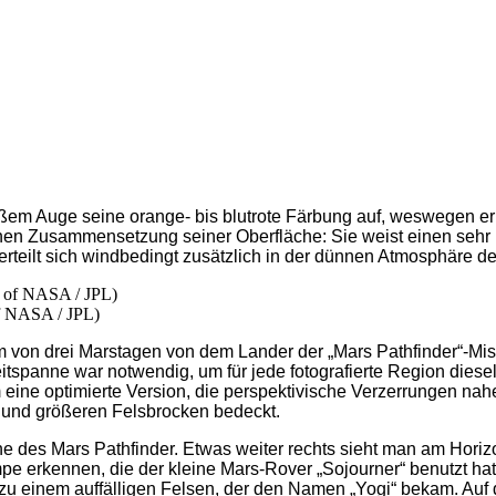
oßem Auge seine orange- bis blutrote Färbung auf, weswegen 
ischen Zusammensetzung seiner Oberfläche: Sie weist einen seh
rteilt sich windbedingt zusätzlich in der dünnen Atmosphäre d
f NASA / JPL)
 drei Marstagen von dem Lander der „Mars Pathfinder“-Mission
itspanne war notwendig, um für jede fotografierte Region diesel
m eine optimierte Version, die perspektivische Verzerrungen nah
n und größeren Felsbrocken bedeckt.
ne des Mars Pathfinder. Etwas weiter rechts sieht man am Horizo
mpe erkennen, die der kleine Mars-Rover „Sojourner“ benutzt ha
 zu einem auffälligen Felsen, der den Namen „Yogi“ bekam. Auf