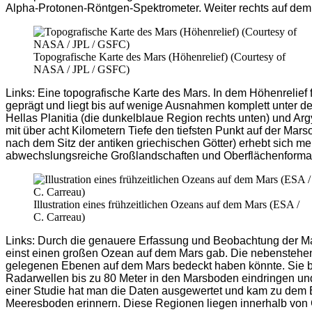
Alpha-Protonen-Röntgen-Spektrometer. Weiter rechts auf dem 
Topografische Karte des Mars (Höhenrelief) (Courtesy of
NASA / JPL / GSFC)
Links: Eine topografische Karte des Mars. In dem Höhenrelief
geprägt und liegt bis auf wenige Ausnahmen komplett unter 
Hellas Planitia (die dunkelblaue Region rechts unten) und Argy
mit über acht Kilometern Tiefe den tiefsten Punkt auf der M
nach dem Sitz der antiken griechischen Götter) erhebt sich me
abwechslungsreiche Großlandschaften und Oberflächenformatio
Illustration eines frühzeitlichen Ozeans auf dem Mars (ESA /
C. Carreau)
Links: Durch die genauere Erfassung und Beobachtung der Mars
einst einen großen Ozean auf dem Mars gab. Die nebenstehende
gelegenen Ebenen auf dem Mars bedeckt haben könnte. Sie 
Radarwellen bis zu 80 Meter in den Marsboden eindringen u
einer Studie hat man die Daten ausgewertet und kam zu dem E
Meeresboden erinnern. Diese Regionen liegen innerhalb von Ges