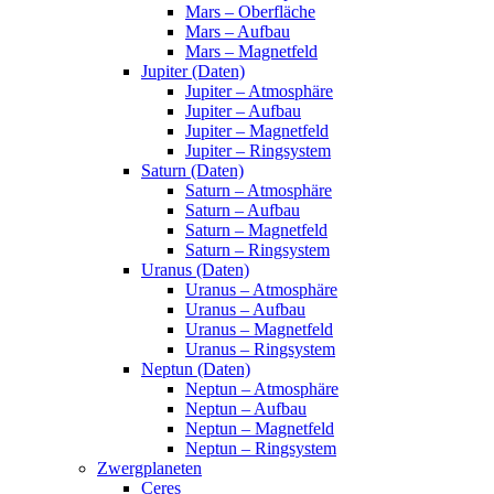
Mars – Oberfläche
Mars – Aufbau
Mars – Magnetfeld
Jupiter (Daten)
Jupiter – Atmosphäre
Jupiter – Aufbau
Jupiter – Magnetfeld
Jupiter – Ringsystem
Saturn (Daten)
Saturn – Atmosphäre
Saturn – Aufbau
Saturn – Magnetfeld
Saturn – Ringsystem
Uranus (Daten)
Uranus – Atmosphäre
Uranus – Aufbau
Uranus – Magnetfeld
Uranus – Ringsystem
Neptun (Daten)
Neptun – Atmosphäre
Neptun – Aufbau
Neptun – Magnetfeld
Neptun – Ringsystem
Zwergplaneten
Ceres