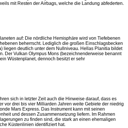
eils mit Resten der Airbags, welche die Landung abfederten.
Planeten auf: Die nördliche Hemisphäre wird von Tiefebenen
chebenen beherrscht. Lediglich die großen Einschlagsbecken
) liegen deutlich unter dem Nullniveau. Hellas Planitia bildet
egion. Der Vulkan Olympus Mons (bezeichnenderweise benannt
 ein Wüstenplanet, dennoch besitzt er sehr
en sich in letzter Zeit auch die Hinweise darauf, dass es
or drei bis vier Milliarden Jahren weite Gebiete der niedrig
nde Mars Express. Das Instrument kann mit seinen
ffenheit und dessen Zusammensetzung liefern. Im Rahmen
agerungen zu finden sind, die stark an einen ehemaligen
e Küstenlinien identifiziert hat.