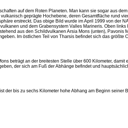
chaften auf dem Roten Planeten. Man kann sie sogar aus dem O
e vulkanisch geprägte Hochebene, deren Gesamtfläche rund vier 
isphäre erstreckt. Das obige Bild wurde im April 1999 von der
ldvulkanen und dem Grabensystem Valles Marineris. Oben links 
estehend aus den Schildvulkanen Arsia Mons (unten), Pavonis M
eben. Im östlichen Teil von Tharsis befindet sich das größte
s beträgt an der breitesten Stelle über 600 Kilometer, damit
en, der sich am Fuß der Abhänge befindet und hauptsächlich mit
ist der bis zu sechs Kilometer hohe Abhang am Beginn seiner 