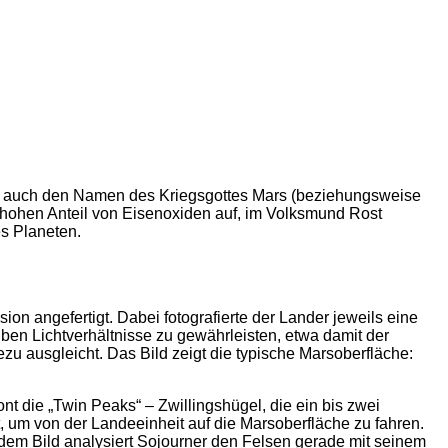
er auch den Namen des Kriegsgottes Mars (beziehungsweise
r hohen Anteil von Eisenoxiden auf, im Volksmund Rost
es Planeten.
 angefertigt. Dabei fotografierte der Lander jeweils eine
ben Lichtverhältnisse zu gewährleisten, etwa damit der
ezu ausgleicht. Das Bild zeigt die typische Marsoberfläche:
nt die „Twin Peaks“ – Zwillingshügel, die ein bis zwei
t, um von der Landeeinheit auf die Marsoberfläche zu fahren.
 dem Bild analysiert Sojourner den Felsen gerade mit seinem