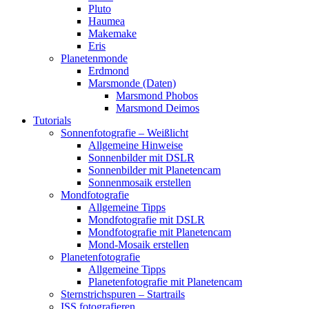
Pluto
Haumea
Makemake
Eris
Planetenmonde
Erdmond
Marsmonde (Daten)
Marsmond Phobos
Marsmond Deimos
Tutorials
Sonnenfotografie – Weißlicht
Allgemeine Hinweise
Sonnenbilder mit DSLR
Sonnenbilder mit Planetencam
Sonnenmosaik erstellen
Mondfotografie
Allgemeine Tipps
Mondfotografie mit DSLR
Mondfotografie mit Planetencam
Mond-Mosaik erstellen
Planetenfotografie
Allgemeine Tipps
Planetenfotografie mit Planetencam
Sternstrichspuren – Startrails
ISS fotografieren