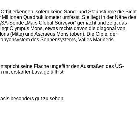
rbit erkennen, sofern keine Sand- und Staubstürme die Sicht
Millionen Quadratkilometer umfasst. Sie liegt in der Nähe des
 NASA-Sonde „Mars Global Surveyor“ gemacht und zeigt das
liegt Olympus Mons, etwas rechts davon die diagonal von
ons (Mitte) und Ascraeus Mons (oben). Die Gipfel der
 Canyonsystem des Sonnensystems, Valles Marineris.
 entspricht seine Fläche ungefähr den Ausmaßen des US-
 erstarrter Lava gefüllt ist.
Basis besonders gut zu sehen.