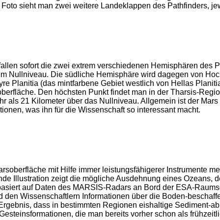
Foto sieht man zwei weitere Landeklappen des Pathfinders, jew
 fallen sofort die zwei extrem verschiedenen Hemisphären des 
dem Nullniveau. Die südliche Hemisphäre wird dagegen von Ho
re Planitia (das mintfarbene Gebiet westlich von Hellas Planitia
arsoberfläche. Den höchsten Punkt findet man in der Tharsis-R
hr als 21 Kilometer über das Nullniveau. Allgemein ist der Mars
nen, was ihn für die Wissenschaft so interessant macht.
oberfläche mit Hilfe immer leistungsfähigerer Instrumente mehr
 Illustration zeigt die mögliche Ausdehnung eines Ozeans, der v
basiert auf Daten des MARSIS-Radars an Bord der ESA-Raumso
nd den Wissenschaftlern Informationen über die Boden-bescha
rgebnis, dass in bestimmten Regionen eishaltige Sediment-abl
teinsformationen, die man bereits vorher schon als frühzeitlich