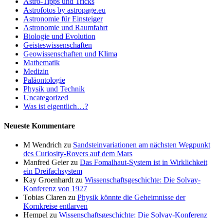
Astro-Tipps und Tricks
Astrofotos by astropage.eu
Astronomie für Einsteiger
Astronomie und Raumfahrt
Biologie und Evolution
Geisteswissenschaften
Geowissenschaften und Klima
Mathematik
Medizin
Paläontologie
Physik und Technik
Uncategorized
Was ist eigentlich…?
Neueste Kommentare
M Wendrich
zu
Sandsteinvariationen am nächsten Wegpunkt
des Curiosity-Rovers auf dem Mars
Manfred Geier
zu
Das Fomalhaut-System ist in Wirklichkeit
ein Dreifachsystem
Kay Groenhardt
zu
Wissenschaftsgeschichte: Die Solvay-
Konferenz von 1927
Tobias Claren
zu
Physik könnte die Geheimnisse der
Kornkreise entlarven
Hempel
zu
Wissenschaftsgeschichte: Die Solvay-Konferenz