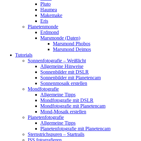
Pluto
Haumea
Makemake
Eris
Planetenmonde
Erdmond
Marsmonde (Daten)
Marsmond Phobos
Marsmond Deimos
Tutorials
Sonnenfotografie – Weißlicht
Allgemeine Hinweise
Sonnenbilder mit DSLR
Sonnenbilder mit Planetencam
Sonnenmosaik erstellen
Mondfotografie
Allgemeine Tipps
Mondfotografie mit DSLR
Mondfotografie mit Planetencam
Mond-Mosaik erstellen
Planetenfotografie
Allgemeine Tipps
Planetenfotografie mit Planetencam
Sternstrichspuren – Startrails
ISS fotografieren