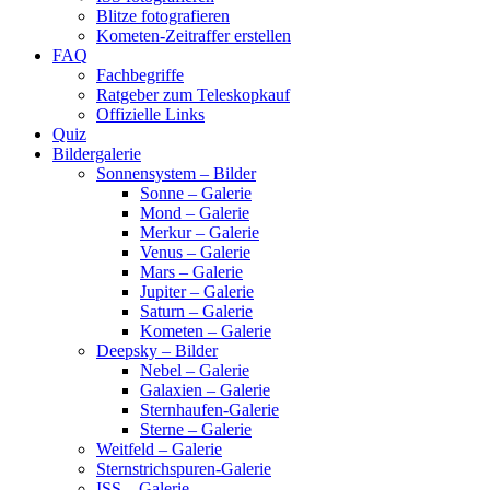
Blitze fotografieren
Kometen-Zeitraffer erstellen
FAQ
Fachbegriffe
Ratgeber zum Teleskopkauf
Offizielle Links
Quiz
Bildergalerie
Sonnensystem – Bilder
Sonne – Galerie
Mond – Galerie
Merkur – Galerie
Venus – Galerie
Mars – Galerie
Jupiter – Galerie
Saturn – Galerie
Kometen – Galerie
Deepsky – Bilder
Nebel – Galerie
Galaxien – Galerie
Sternhaufen-Galerie
Sterne – Galerie
Weitfeld – Galerie
Sternstrichspuren-Galerie
ISS – Galerie