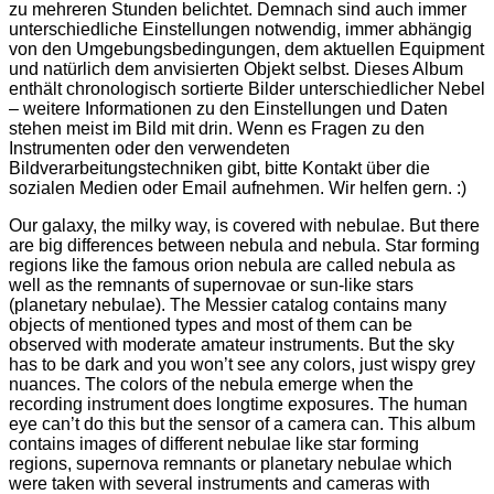
zu mehreren Stunden belichtet. Demnach sind auch immer
unterschiedliche Einstellungen notwendig, immer abhängig
von den Umgebungsbedingungen, dem aktuellen Equipment
und natürlich dem anvisierten Objekt selbst. Dieses Album
enthält chronologisch sortierte Bilder unterschiedlicher Nebel
– weitere Informationen zu den Einstellungen und Daten
stehen meist im Bild mit drin. Wenn es Fragen zu den
Instrumenten oder den verwendeten
Bildverarbeitungstechniken gibt, bitte Kontakt über die
sozialen Medien oder Email aufnehmen. Wir helfen gern. :)
Our galaxy, the milky way, is covered with nebulae. But there
are big differences between nebula and nebula. Star forming
regions like the famous orion nebula are called nebula as
well as the remnants of supernovae or sun-like stars
(planetary nebulae). The Messier catalog contains many
objects of mentioned types and most of them can be
observed with moderate amateur instruments. But the sky
has to be dark and you won’t see any colors, just wispy grey
nuances. The colors of the nebula emerge when the
recording instrument does longtime exposures. The human
eye can’t do this but the sensor of a camera can. This album
contains images of different nebulae like star forming
regions, supernova remnants or planetary nebulae which
were taken with several instruments and cameras with