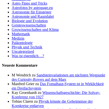
Astro-Tipps und Tricks
Astrofotos by astropage.eu
Astronomie für Einsteiger
Astronomie und Raumfahrt
Biologie und Evolution
Geisteswissenschaften
Geowissenschaften und Klima
Mathematik
Medizin
Paläontologie
Physik und Technik
Uncategorized
Was ist eigentlich…?
Neueste Kommentare
M Wendrich
zu
Sandsteinvariationen am nächsten Wegpunkt
des Curiosity-Rovers auf dem Mars
Manfred Geier
zu
Das Fomalhaut-System ist in Wirklichkeit
ein Dreifachsystem
Kay Groenhardt
zu
Wissenschaftsgeschichte: Die Solvay-
Konferenz von 1927
Tobias Claren
zu
Physik könnte die Geheimnisse der
Kornkreise entlarven