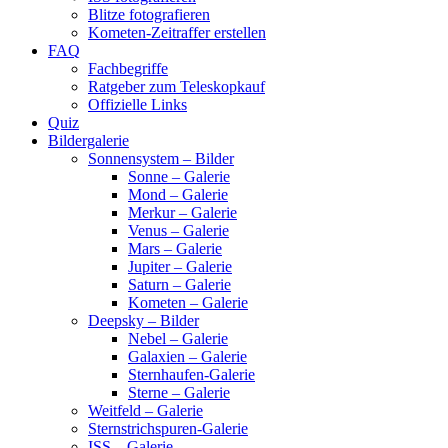
Blitze fotografieren
Kometen-Zeitraffer erstellen
FAQ
Fachbegriffe
Ratgeber zum Teleskopkauf
Offizielle Links
Quiz
Bildergalerie
Sonnensystem – Bilder
Sonne – Galerie
Mond – Galerie
Merkur – Galerie
Venus – Galerie
Mars – Galerie
Jupiter – Galerie
Saturn – Galerie
Kometen – Galerie
Deepsky – Bilder
Nebel – Galerie
Galaxien – Galerie
Sternhaufen-Galerie
Sterne – Galerie
Weitfeld – Galerie
Sternstrichspuren-Galerie
ISS – Galerie