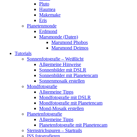
Pluto
Haumea
Makemake
Eris
Planetenmonde
Erdmond
Marsmonde (Daten)
Marsmond Phobos
Marsmond Deimos
Tutorials
Sonnenfotografie – Weißlicht
Allgemeine Hinweise
Sonnenbilder mit DSLR
Sonnenbilder mit Planetencam
Sonnenmosaik erstellen
Mondfotografie
Allgemeine Tipps
Mondfotografie mit DSLR
Mondfotografie mit Planetencam
Mond-Mosaik erstellen
Planetenfotografie
Allgemeine Tipps
Planetenfotografie mit Planetencam
Sternstrichspuren – Startrails
ISS fotografieren