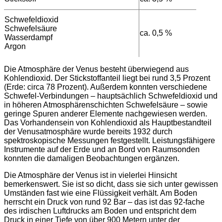
Schwefeldioxid
Schwefelsäure
ca. 0,5 %
Wasserdampf
Argon
Die Atmosphäre der Venus besteht überwiegend aus
Kohlendioxid. Der Stickstoffanteil liegt bei rund 3,5 Prozent
(Erde: circa 78 Prozent). Außerdem konnten verschiedene
Schwefel-Verbindungen – hauptsächlich Schwefeldioxid und
in höheren Atmosphärenschichten Schwefelsäure – sowie
geringe Spuren anderer Elemente nachgewiesen werden.
Das Vorhandensein von Kohlendioxid als Hauptbestandteil
der Venusatmosphäre wurde bereits 1932 durch
spektroskopische Messungen festgestellt. Leistungsfähigere
Instrumente auf der Erde und an Bord von Raumsonden
konnten die damaligen Beobachtungen ergänzen.
Die Atmosphäre der Venus ist in vielerlei Hinsicht
bemerkenswert. Sie ist so dicht, dass sie sich unter gewissen
Umständen fast wie eine Flüssigkeit verhält. Am Boden
herrscht ein Druck von rund 92 Bar – das ist das 92-fache
des irdischen Luftdrucks am Boden und entspricht dem
Druck in einer Tiefe von über 900 Metern unter der