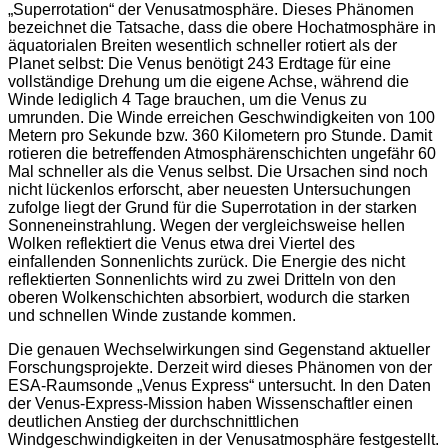
„Superrotation“ der Venusatmosphäre. Dieses Phänomen
bezeichnet die Tatsache, dass die obere Hochatmosphäre in
äquatorialen Breiten wesentlich schneller rotiert als der
Planet selbst: Die Venus benötigt 243 Erdtage für eine
vollständige Drehung um die eigene Achse, während die
Winde lediglich 4 Tage brauchen, um die Venus zu
umrunden. Die Winde erreichen Geschwindigkeiten von 100
Metern pro Sekunde bzw. 360 Kilometern pro Stunde. Damit
rotieren die betreffenden Atmosphärenschichten ungefähr 60
Mal schneller als die Venus selbst. Die Ursachen sind noch
nicht lückenlos erforscht, aber neuesten Untersuchungen
zufolge liegt der Grund für die Superrotation in der starken
Sonneneinstrahlung. Wegen der vergleichsweise hellen
Wolken reflektiert die Venus etwa drei Viertel des
einfallenden Sonnenlichts zurück. Die Energie des nicht
reflektierten Sonnenlichts wird zu zwei Dritteln von den
oberen Wolkenschichten absorbiert, wodurch die starken
und schnellen Winde zustande kommen.
Die genauen Wechselwirkungen sind Gegenstand aktueller
Forschungsprojekte. Derzeit wird dieses Phänomen von der
ESA-Raumsonde „Venus Express“ untersucht. In den Daten
der Venus-Express-Mission haben Wissenschaftler einen
deutlichen Anstieg der durchschnittlichen
Windgeschwindigkeiten in der Venusatmosphäre festgestellt.