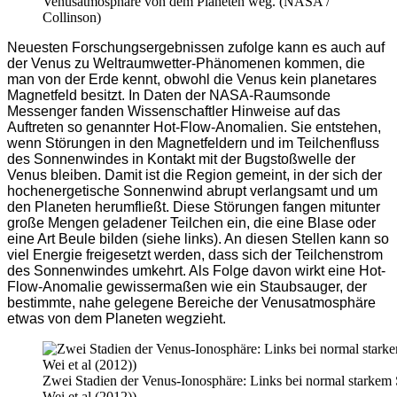
Venusatmosphäre von dem Planeten weg. (NASA /
Collinson)
Neuesten Forschungsergebnissen zufolge kann es auch auf
der Venus zu Weltraumwetter-Phänomenen kommen, die
man von der Erde kennt, obwohl die Venus kein planetares
Magnetfeld besitzt. In Daten der NASA-Raumsonde
Messenger fanden Wissenschaftler Hinweise auf das
Auftreten so genannter Hot-Flow-Anomalien. Sie entstehen,
wenn Störungen in den Magnetfeldern und im Teilchenfluss
des Sonnenwindes in Kontakt mit der Bugstoßwelle der
Venus bleiben. Damit ist die Region gemeint, in der sich der
hochenergetische Sonnenwind abrupt verlangsamt und um
den Planeten herumfließt. Diese Störungen fangen mitunter
große Mengen geladener Teilchen ein, die eine Blase oder
eine Art Beule bilden (siehe links). An diesen Stellen kann so
viel Energie freigesetzt werden, dass sich der Teilchenstrom
des Sonnenwindes umkehrt. Als Folge davon wirkt eine Hot-
Flow-Anomalie gewissermaßen wie ein Staubsauger, der
bestimmte, nahe gelegene Bereiche der Venusatmosphäre
etwas von dem Planeten wegzieht.
Zwei Stadien der Venus-Ionosphäre: Links bei normal starke
Wei et al (2012))