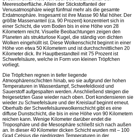
Meeresoberfläche. Allein der Stickstoffanteil der
Venusatmosphäre wiegt fünfmal mehr als die gesamte
Erdatmosphäre. Insgesamt ist ihre Masse 90 Mal höher. Der
größte Massenanteil (ca. 90 Prozent) konzentriert sich in
einer Schicht, die vom Boden bis in eine Höhe von 28
Kilometern reicht. Visuelle Beobachtungen zeigen den
Planeten als strukturlose Kugel, die ständig von dichten
Wolken eingehüllt ist. Diese Wolkenschicht beginnt in einer
Höhe von etwa 50 Kilometern und ist durchschnittlichen 20
Kilometer dick. Ihr Hauptbestandteil mit 75 Prozent ist
Schwefelsäure, welche in Form von kleinen Tröpfchen
vorliegt.
Die Tröpfchen regnen in tiefer liegende
Atmosphärenschichten hinab, wo sie aufgrund der hohen
Temperaturen in Wasserdampf, Schwefeldioxid und
Sauerstoff aufgespalten werden. Anschließend steigen die
freigesetzten Gase wieder nach oben. Dort kondensieren sie
wieder zu Schwefelsäure und der Kreislauf beginnt erneut.
Oberhalb der Schwefelsäurewolkenschicht gibt es eine
diffuse Dunstschicht, die bis in eine Höhe von 90 Kilometern
reichen kann. Wenige Kilometer darüber endet die
Troposphäre und die Mesosphäre schließt sich nach außen
an. In dieser 40 Kilometer dicken Schicht wurden mit – 100
Grad Celsius die niedrigsten Temperaturen in der