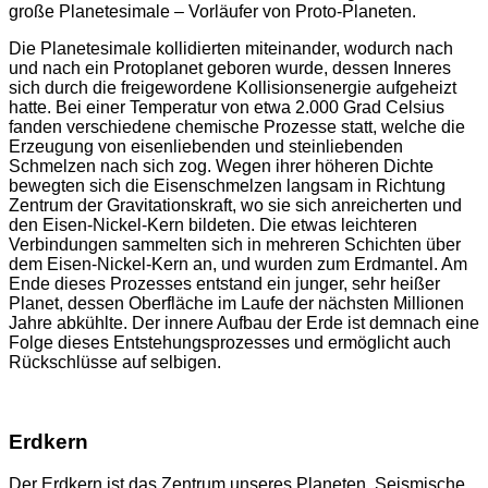
große Planetesimale – Vorläufer von Proto-Planeten.
Die Planetesimale kollidierten miteinander, wodurch nach
und nach ein Protoplanet geboren wurde, dessen Inneres
sich durch die freigewordene Kollisionsenergie aufgeheizt
hatte. Bei einer Temperatur von etwa 2.000 Grad Celsius
fanden verschiedene chemische Prozesse statt, welche die
Erzeugung von eisenliebenden und steinliebenden
Schmelzen nach sich zog. Wegen ihrer höheren Dichte
bewegten sich die Eisenschmelzen langsam in Richtung
Zentrum der Gravitationskraft, wo sie sich anreicherten und
den Eisen-Nickel-Kern bildeten. Die etwas leichteren
Verbindungen sammelten sich in mehreren Schichten über
dem Eisen-Nickel-Kern an, und wurden zum Erdmantel. Am
Ende dieses Prozesses entstand ein junger, sehr heißer
Planet, dessen Oberfläche im Laufe der nächsten Millionen
Jahre abkühlte. Der innere Aufbau der Erde ist demnach eine
Folge dieses Entstehungsprozesses und ermöglicht auch
Rückschlüsse auf selbigen.
Erdkern
Der Erdkern ist das Zentrum unseres Planeten. Seismische