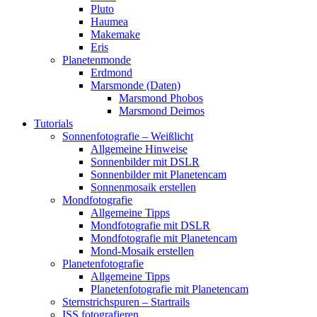
Pluto
Haumea
Makemake
Eris
Planetenmonde
Erdmond
Marsmonde (Daten)
Marsmond Phobos
Marsmond Deimos
Tutorials
Sonnenfotografie – Weißlicht
Allgemeine Hinweise
Sonnenbilder mit DSLR
Sonnenbilder mit Planetencam
Sonnenmosaik erstellen
Mondfotografie
Allgemeine Tipps
Mondfotografie mit DSLR
Mondfotografie mit Planetencam
Mond-Mosaik erstellen
Planetenfotografie
Allgemeine Tipps
Planetenfotografie mit Planetencam
Sternstrichspuren – Startrails
ISS fotografieren