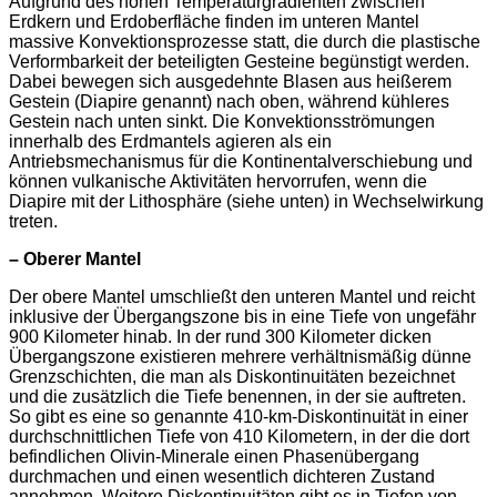
Aufgrund des hohen Temperaturgradienten zwischen
Erdkern und Erdoberfläche finden im unteren Mantel
massive Konvektionsprozesse statt, die durch die plastische
Verformbarkeit der beteiligten Gesteine begünstigt werden.
Dabei bewegen sich ausgedehnte Blasen aus heißerem
Gestein (Diapire genannt) nach oben, während kühleres
Gestein nach unten sinkt. Die Konvektionsströmungen
innerhalb des Erdmantels agieren als ein
Antriebsmechanismus für die Kontinentalverschiebung und
können vulkanische Aktivitäten hervorrufen, wenn die
Diapire mit der Lithosphäre (siehe unten) in Wechselwirkung
treten.
– Oberer Mantel
Der obere Mantel umschließt den unteren Mantel und reicht
inklusive der Übergangszone bis in eine Tiefe von ungefähr
900 Kilometer hinab. In der rund 300 Kilometer dicken
Übergangszone existieren mehrere verhältnismäßig dünne
Grenzschichten, die man als Diskontinuitäten bezeichnet
und die zusätzlich die Tiefe benennen, in der sie auftreten.
So gibt es eine so genannte 410-km-Diskontinuität in einer
durchschnittlichen Tiefe von 410 Kilometern, in der die dort
befindlichen Olivin-Minerale einen Phasenübergang
durchmachen und einen wesentlich dichteren Zustand
annehmen. Weitere Diskontinuitäten gibt es in Tiefen von