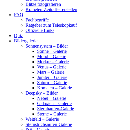
Blitze fotografieren
Kometen-Zeitraffer erstellen
FAQ
Fachbegriffe
Ratgeber zum Teleskopkauf
Offizielle Links
Quiz
Bildergalerie
Sonnensystem – Bilder
Sonne – Galerie
Mond – Galerie
Merkur – Galerie
Venus – Galerie
Mars – Galerie
Jupiter – Galerie
Saturn – Galerie
Kometen – Galerie
Deepsky – Bilder
Nebel – Galerie
Galaxien – Galerie
Sternhaufen-Galerie
Sterne – Galerie
Weitfeld – Galerie
Sternstrichspuren-Galerie
ISS – Galerie