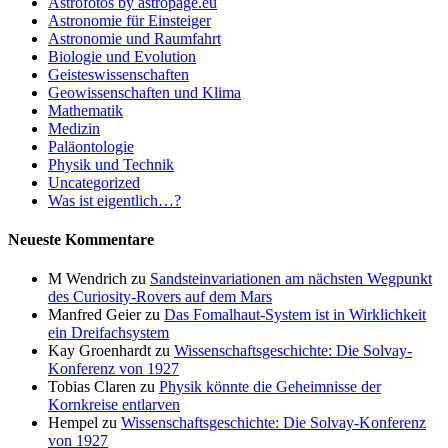
Astrofotos by astropage.eu
Astronomie für Einsteiger
Astronomie und Raumfahrt
Biologie und Evolution
Geisteswissenschaften
Geowissenschaften und Klima
Mathematik
Medizin
Paläontologie
Physik und Technik
Uncategorized
Was ist eigentlich…?
Neueste Kommentare
M Wendrich
zu
Sandsteinvariationen am nächsten Wegpunkt
des Curiosity-Rovers auf dem Mars
Manfred Geier
zu
Das Fomalhaut-System ist in Wirklichkeit
ein Dreifachsystem
Kay Groenhardt
zu
Wissenschaftsgeschichte: Die Solvay-
Konferenz von 1927
Tobias Claren
zu
Physik könnte die Geheimnisse der
Kornkreise entlarven
Hempel
zu
Wissenschaftsgeschichte: Die Solvay-Konferenz
von 1927