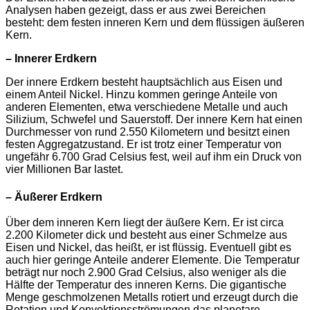
Analysen haben gezeigt, dass er aus zwei Bereichen
besteht: dem festen inneren Kern und dem flüssigen äußeren
Kern.
– Innerer Erdkern
Der innere Erdkern besteht hauptsächlich aus Eisen und
einem Anteil Nickel. Hinzu kommen geringe Anteile von
anderen Elementen, etwa verschiedene Metalle und auch
Silizium, Schwefel und Sauerstoff. Der innere Kern hat einen
Durchmesser von rund 2.550 Kilometern und besitzt einen
festen Aggregatzustand. Er ist trotz einer Temperatur von
ungefähr 6.700 Grad Celsius fest, weil auf ihm ein Druck von
vier Millionen Bar lastet.
– Äußerer Erdkern
Über dem inneren Kern liegt der äußere Kern. Er ist circa
2.200 Kilometer dick und besteht aus einer Schmelze aus
Eisen und Nickel, das heißt, er ist flüssig. Eventuell gibt es
auch hier geringe Anteile anderer Elemente. Die Temperatur
beträgt nur noch 2.900 Grad Celsius, also weniger als die
Hälfte der Temperatur des inneren Kerns. Die gigantische
Menge geschmolzenen Metalls rotiert und erzeugt durch die
Rotation und Konvektionsströmungen das planetare