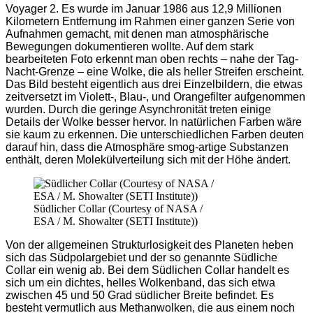
Voyager 2. Es wurde im Januar 1986 aus 12,9 Millionen
Kilometern Entfernung im Rahmen einer ganzen Serie von
Aufnahmen gemacht, mit denen man atmosphärische
Bewegungen dokumentieren wollte. Auf dem stark
bearbeiteten Foto erkennt man oben rechts – nahe der Tag-
Nacht-Grenze – eine Wolke, die als heller Streifen erscheint.
Das Bild besteht eigentlich aus drei Einzelbildern, die etwas
zeitversetzt im Violett-, Blau-, und Orangefilter aufgenommen
wurden. Durch die geringe Asynchronität treten einige
Details der Wolke besser hervor. In natürlichen Farben wäre
sie kaum zu erkennen. Die unterschiedlichen Farben deuten
darauf hin, dass die Atmosphäre smog-artige Substanzen
enthält, deren Molekülverteilung sich mit der Höhe ändert.
Südlicher Collar (Courtesy of NASA /
ESA / M. Showalter (SETI Institute))
Von der allgemeinen Strukturlosigkeit des Planeten heben
sich das Südpolargebiet und der so genannte Südliche
Collar ein wenig ab. Bei dem Südlichen Collar handelt es
sich um ein dichtes, helles Wolkenband, das sich etwa
zwischen 45 und 50 Grad südlicher Breite befindet. Es
besteht vermutlich aus Methanwolken, die aus einem noch