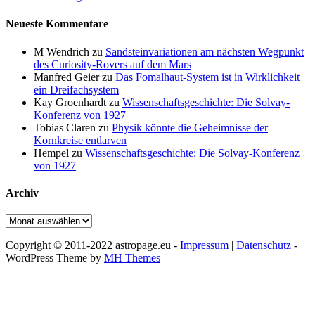
Neueste Kommentare
M Wendrich
zu
Sandsteinvariationen am nächsten Wegpunkt
des Curiosity-Rovers auf dem Mars
Manfred Geier
zu
Das Fomalhaut-System ist in Wirklichkeit
ein Dreifachsystem
Kay Groenhardt
zu
Wissenschaftsgeschichte: Die Solvay-
Konferenz von 1927
Tobias Claren
zu
Physik könnte die Geheimnisse der
Kornkreise entlarven
Hempel
zu
Wissenschaftsgeschichte: Die Solvay-Konferenz
von 1927
Archiv
Archiv
Copyright © 2011-2022 astropage.eu -
Impressum
|
Datenschutz
-
WordPress Theme by
MH Themes