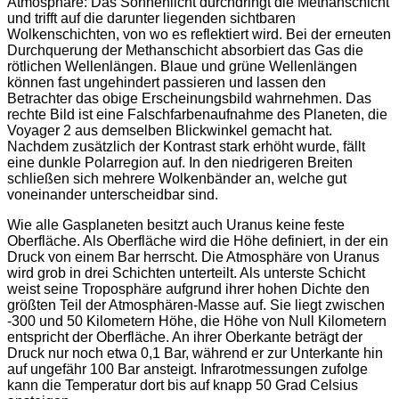
Atmosphäre: Das Sonnenlicht durchdringt die Methanschicht
und trifft auf die darunter liegenden sichtbaren
Wolkenschichten, von wo es reflektiert wird. Bei der erneuten
Durchquerung der Methanschicht absorbiert das Gas die
rötlichen Wellenlängen. Blaue und grüne Wellenlängen
können fast ungehindert passieren und lassen den
Betrachter das obige Erscheinungsbild wahrnehmen. Das
rechte Bild ist eine Falschfarbenaufnahme des Planeten, die
Voyager 2 aus demselben Blickwinkel gemacht hat.
Nachdem zusätzlich der Kontrast stark erhöht wurde, fällt
eine dunkle Polarregion auf. In den niedrigeren Breiten
schließen sich mehrere Wolkenbänder an, welche gut
voneinander unterscheidbar sind.
Wie alle Gasplaneten besitzt auch Uranus keine feste
Oberfläche. Als Oberfläche wird die Höhe definiert, in der ein
Druck von einem Bar herrscht. Die Atmosphäre von Uranus
wird grob in drei Schichten unterteilt. Als unterste Schicht
weist seine Troposphäre aufgrund ihrer hohen Dichte den
größten Teil der Atmosphären-Masse auf. Sie liegt zwischen
-300 und 50 Kilometern Höhe, die Höhe von Null Kilometern
entspricht der Oberfläche. An ihrer Oberkante beträgt der
Druck nur noch etwa 0,1 Bar, während er zur Unterkante hin
auf ungefähr 100 Bar ansteigt. Infrarotmessungen zufolge
kann die Temperatur dort bis auf knapp 50 Grad Celsius