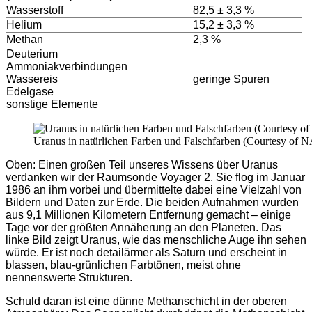
Wasserstoff
82,5 ± 3,3 %
Helium
15,2 ± 3,3 %
Methan
2,3 %
Deuterium
Ammoniakverbindungen
Wassereis
geringe Spuren
Edelgase
sonstige Elemente
Uranus in natürlichen Farben und Falschfarben (Courtesy of 
Oben: Einen großen Teil unseres Wissens über Uranus
verdanken wir der Raumsonde Voyager 2. Sie flog im Januar
1986 an ihm vorbei und übermittelte dabei eine Vielzahl von
Bildern und Daten zur Erde. Die beiden Aufnahmen wurden
aus 9,1 Millionen Kilometern Entfernung gemacht – einige
Tage vor der größten Annäherung an den Planeten. Das
linke Bild zeigt Uranus, wie das menschliche Auge ihn sehen
würde. Er ist noch detailärmer als Saturn und erscheint in
blassen, blau-grünlichen Farbtönen, meist ohne
nennenswerte Strukturen.
Schuld daran ist eine dünne Methanschicht in der oberen