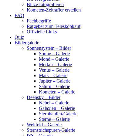
Blitze fotografieren
Kometen-Zeitraffer erstellen
FAQ
Fachbegriffe
Ratgeber zum Teleskopkauf
Offizielle Links
Quiz
Bildergalerie
Sonnensystem – Bilder
Sonne – Galerie
Mond – Galerie
Merkur – Galerie
Venus – Galerie
Mars – Galerie
Jupiter – Galerie
Saturn – Galerie
Kometen – Galerie
Deepsky – Bilder
Nebel – Galerie
Galaxien – Galerie
Sternhaufen-Galerie
Sterne – Galerie
Weitfeld – Galerie
Sternstrichspuren-Galerie
ISS – Galerie