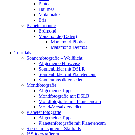
Pluto
Haumea
Makemake
Eris
Planetenmonde
Erdmond
Marsmonde (Daten)
Marsmond Phobos
Marsmond Deimos
Tutorials
Sonnenfotografie – Weißlicht
Allgemeine Hinweise
Sonnenbilder mit DSLR
Sonnenbilder mit Planetencam
Sonnenmosaik erstellen
Mondfotografie
Allgemeine Tipps
Mondfotografie mit DSLR
Mondfotografie mit Planetencam
Mond-Mosaik erstellen
Planetenfotografie
Allgemeine Tipps
Planetenfotografie mit Planetencam
Sternstrichspuren – Startrails
ISS fotografieren