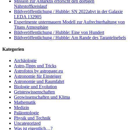
Mission zur Antarktis erforscht den dortigen
Nährstoffkreislauf
Bildveröffentlichung / Hubble: SN 2022abvt in der Galaxie
LEDA 132905
Experimente untermauern Modell zur Aufrechterhaltung von
Titans Atmosphäre
Bildveröffentlichung / Hubble: Eine von Hundert
Bildveröffentlichung / Hubble: Am Rande des Tarantelnebels
Kategorien
Archäologie
Astro-Tipps und Tricks
Astrofotos by astropage.eu
Astronomie für Einsteiger
Astronomie und Raumfahrt
Biologie und Evolution
Geisteswissenschaften
Geowissenschaften und Klima
Mathematik
Medizin
Paläontologie
Physik und Technik
Uncategorized
Was ist eigentlich…?