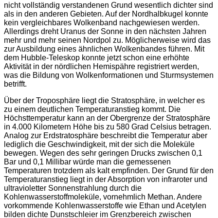
nicht vollständig verstandenen Grund wesentlich dichter sind
als in den anderen Gebieten. Auf der Nordhalbkugel konnte
kein vergleichbares Wolkenband nachgewiesen werden.
Allerdings dreht Uranus der Sonne in den nächsten Jahren
mehr und mehr seinen Nordpol zu. Möglicherweise wird das
zur Ausbildung eines ähnlichen Wolkenbandes führen. Mit
dem Hubble-Teleskop konnte jetzt schon eine erhöhte
Aktivität in der nördlichen Hemispähre registriert werden,
was die Bildung von Wolkenformationen und Sturmsystemen
betrifft.
Über der Troposphäre liegt die Stratosphäre, in welcher es
zu einem deutlichen Temperaturanstieg kommt. Die
Höchsttemperatur kann an der Obergrenze der Stratosphäre
in 4.000 Kilometern Höhe bis zu 580 Grad Celsius betragen.
Analog zur Erdstratosphäre beschreibt die Temperatur aber
lediglich die Geschwindigkeit, mit der sich die Moleküle
bewegen. Wegen des sehr geringen Drucks zwischen 0,1
Bar und 0,1 Millibar würde man die gemessenen
Temperaturen trotzdem als kalt empfinden. Der Grund für den
Temperaturanstieg liegt in der Absorption von infraroter und
ultravioletter Sonnenstrahlung durch die
Kohlenwasserstoffmoleküle, vornehmlich Methan. Andere
vorkommende Kohlenwasserstoffe wie Ethan und Acetylen
bilden dichte Dunstschleier im Grenzbereich zwischen