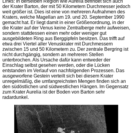
Links: In derselben Region wie Aurelia befindet sich auch
der Krater Barton, der mit 50 Kilometern Durchmesser jedoch
weit größer ist. Dies ist eine von mehreren Aufnahmen des
Kraters, welche Magellan am 19. und 20. September 1990
gemacht hat. Er liegt damit in einer Größenordnung, in der
die Krater auf der Venus keine Zentralberge mehr aufweisen,
sondern stattdessen einen mehr oder weniger gut
ausgebildeten Ring aus Berggipfeln besitzen. Das trifft auf
etwa drei Viertel aller Venuskrater mit Durchmessern
zwischen 15 und 50 Kilometern zu. Der zentrale Bergring ist
nicht durchgängig, sondern an mehreren Stellen
unterbrochen. Als Ursache dafür kann entweder der
Einschlag selbst gesehen werden, oder die Lücken
entstanden im Verlauf von nachfolgenden Prozessen. Das
ausgeworfene Gestein verteilt sich bei diesem Krater
unregelmäßig, die umfangreichsten Mengen finden sich an
den südöstlichen und südwestlichen Hängen. Im Gegensatz
zum Krater Aurelia ist der Boden von Barton sehr
radardunkel.