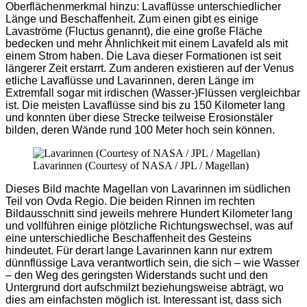
Oberflächenmerkmal hinzu: Lavaflüsse unterschiedlicher
Länge und Beschaffenheit. Zum einen gibt es einige
Lavaströme (Fluctus genannt), die eine große Fläche
bedecken und mehr Ähnlichkeit mit einem Lavafeld als mit
einem Strom haben. Die Lava dieser Formationen ist seit
längerer Zeit erstarrt. Zum anderen existieren auf der Venus
etliche Lavaflüsse und Lavarinnen, deren Länge im
Extremfall sogar mit irdischen (Wasser-)Flüssen vergleichbar
ist. Die meisten Lavaflüsse sind bis zu 150 Kilometer lang
und konnten über diese Strecke teilweise Erosionstäler
bilden, deren Wände rund 100 Meter hoch sein können.
Lavarinnen (Courtesy of NASA / JPL / Magellan)
Dieses Bild machte Magellan von Lavarinnen im südlichen
Teil von Ovda Regio. Die beiden Rinnen im rechten
Bildausschnitt sind jeweils mehrere Hundert Kilometer lang
und vollführen einige plötzliche Richtungswechsel, was auf
eine unterschiedliche Beschaffenheit des Gesteins
hindeutet. Für derart lange Lavarinnen kann nur extrem
dünnflüssige Lava verantwortlich sein, die sich – wie Wasser
– den Weg des geringsten Widerstands sucht und den
Untergrund dort aufschmilzt beziehungsweise abträgt, wo
dies am einfachsten möglich ist. Interessant ist, dass sich