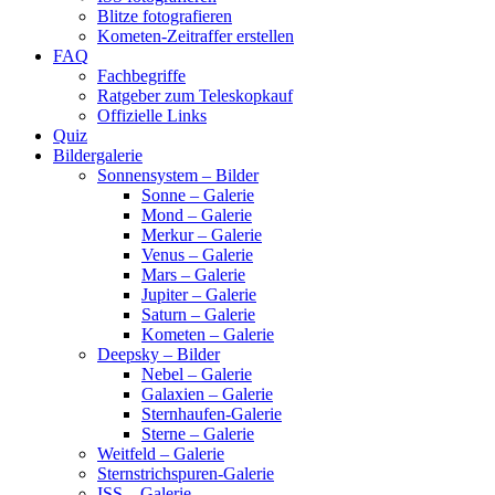
Blitze fotografieren
Kometen-Zeitraffer erstellen
FAQ
Fachbegriffe
Ratgeber zum Teleskopkauf
Offizielle Links
Quiz
Bildergalerie
Sonnensystem – Bilder
Sonne – Galerie
Mond – Galerie
Merkur – Galerie
Venus – Galerie
Mars – Galerie
Jupiter – Galerie
Saturn – Galerie
Kometen – Galerie
Deepsky – Bilder
Nebel – Galerie
Galaxien – Galerie
Sternhaufen-Galerie
Sterne – Galerie
Weitfeld – Galerie
Sternstrichspuren-Galerie
ISS – Galerie