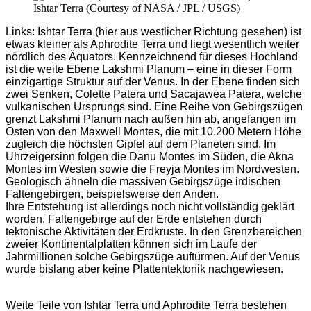
Ishtar Terra (Courtesy of NASA / JPL / USGS)
Links: Ishtar Terra (hier aus westlicher Richtung gesehen) ist
etwas kleiner als Aphrodite Terra und liegt wesentlich weiter
nördlich des Äquators. Kennzeichnend für dieses Hochland
ist die weite Ebene Lakshmi Planum – eine in dieser Form
einzigartige Struktur auf der Venus. In der Ebene finden sich
zwei Senken, Colette Patera und Sacajawea Patera, welche
vulkanischen Ursprungs sind. Eine Reihe von Gebirgszügen
grenzt Lakshmi Planum nach außen hin ab, angefangen im
Osten von den Maxwell Montes, die mit 10.200 Metern Höhe
zugleich die höchsten Gipfel auf dem Planeten sind. Im
Uhrzeigersinn folgen die Danu Montes im Süden, die Akna
Montes im Westen sowie die Freyja Montes im Nordwesten.
Geologisch ähneln die massiven Gebirgszüge irdischen
Faltengebirgen, beispielsweise den Anden.
Ihre Entstehung ist allerdings noch nicht vollständig geklärt
worden. Faltengebirge auf der Erde entstehen durch
tektonische Aktivitäten der Erdkruste. In den Grenzbereichen
zweier Kontinentalplatten können sich im Laufe der
Jahrmillionen solche Gebirgszüge auftürmen. Auf der Venus
wurde bislang aber keine Plattentektonik nachgewiesen.
Weite Teile von Ishtar Terra und Aphrodite Terra bestehen