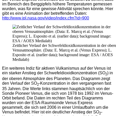
im Bereich des Berggipfels höhere Temperaturen gemessen
wurden, was für eine gewisse Aktivität sprechen könnte.
Hier
gibt es eine Animation der betreffenden Daten:
http://www.jpl.nasa.gov/video/index.cfm?id=900
Zeitlicher Verlauf der Schwefeldioxidkonzentration in der ober
Venusatmosphäre. (Data: E. Marcq et al. (Venus Express); L.
Esposito et al. (earlier data); background image: ESA / AOES
Medialab)
Ein weiteres Indiz für aktiven Vulkanismus auf der Venus ist
ein starker Anstieg der Schwefeldioxidkonzentration (SO
) in
2
der oberen Atmosphäre des Planeten. Das Diagramm zeigt
den Verlauf der SO
-Konzentration in den vergangenen fast
2
35 Jahren. Die Werte links stammen hauptsächlich von der
Sonde Pioneer Venus, die sich von 1978 bis 1992 im Venus-
Orbit befand. Die Daten im rechten Teil des Diagramms
wurden von der ESA-Raumsonde Venus Express
gesammelt, die sich seit 2006 in einer Umlaufbahn um die
Venus befindet. Hier ist ein deutlicher Anstieg der SO
-
2