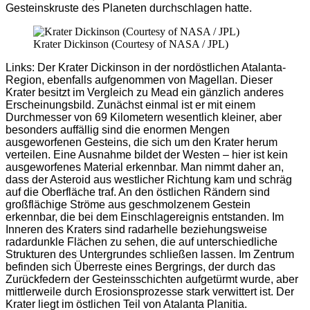
Gesteinskruste des Planeten durchschlagen hatte.
Krater Dickinson (Courtesy of NASA / JPL)
Links: Der Krater Dickinson in der nordöstlichen Atalanta-
Region, ebenfalls aufgenommen von Magellan. Dieser
Krater besitzt im Vergleich zu Mead ein gänzlich anderes
Erscheinungsbild. Zunächst einmal ist er mit einem
Durchmesser von 69 Kilometern wesentlich kleiner, aber
besonders auffällig sind die enormen Mengen
ausgeworfenen Gesteins, die sich um den Krater herum
verteilen. Eine Ausnahme bildet der Westen – hier ist kein
ausgeworfenes Material erkennbar. Man nimmt daher an,
dass der Asteroid aus westlicher Richtung kam und schräg
auf die Oberfläche traf. An den östlichen Rändern sind
großflächige Ströme aus geschmolzenem Gestein
erkennbar, die bei dem Einschlagereignis entstanden. Im
Inneren des Kraters sind radarhelle beziehungsweise
radardunkle Flächen zu sehen, die auf unterschiedliche
Strukturen des Untergrundes schließen lassen. Im Zentrum
befinden sich Überreste eines Bergrings, der durch das
Zurückfedern der Gesteinsschichten aufgetürmt wurde, aber
mittlerweile durch Erosionsprozesse stark verwittert ist. Der
Krater liegt im östlichen Teil von Atalanta Planitia.