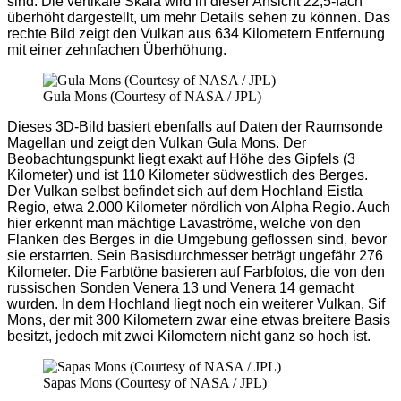
sind. Die vertikale Skala wird in dieser Ansicht 22,5-fach
überhöht dargestellt, um mehr Details sehen zu können. Das
rechte Bild zeigt den Vulkan aus 634 Kilometern Entfernung
mit einer zehnfachen Überhöhung.
Gula Mons (Courtesy of NASA / JPL)
Dieses 3D-Bild basiert ebenfalls auf Daten der Raumsonde
Magellan und zeigt den Vulkan Gula Mons. Der
Beobachtungspunkt liegt exakt auf Höhe des Gipfels (3
Kilometer) und ist 110 Kilometer südwestlich des Berges.
Der Vulkan selbst befindet sich auf dem Hochland Eistla
Regio, etwa 2.000 Kilometer nördlich von Alpha Regio. Auch
hier erkennt man mächtige Lavaströme, welche von den
Flanken des Berges in die Umgebung geflossen sind, bevor
sie erstarrten. Sein Basisdurchmesser beträgt ungefähr 276
Kilometer. Die Farbtöne basieren auf Farbfotos, die von den
russischen Sonden Venera 13 und Venera 14 gemacht
wurden. In dem Hochland liegt noch ein weiterer Vulkan, Sif
Mons, der mit 300 Kilometern zwar eine etwas breitere Basis
besitzt, jedoch mit zwei Kilometern nicht ganz so hoch ist.
Sapas Mons (Courtesy of NASA / JPL)