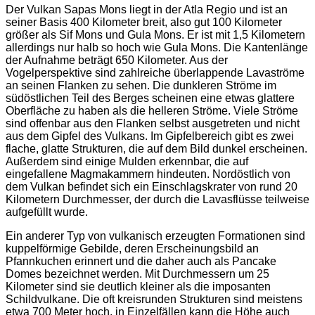
Der Vulkan Sapas Mons liegt in der Atla Regio und ist an
seiner Basis 400 Kilometer breit, also gut 100 Kilometer
größer als Sif Mons und Gula Mons. Er ist mit 1,5 Kilometern
allerdings nur halb so hoch wie Gula Mons. Die Kantenlänge
der Aufnahme beträgt 650 Kilometer. Aus der
Vogelperspektive sind zahlreiche überlappende Lavaströme
an seinen Flanken zu sehen. Die dunkleren Ströme im
südöstlichen Teil des Berges scheinen eine etwas glattere
Oberfläche zu haben als die helleren Ströme. Viele Ströme
sind offenbar aus den Flanken selbst ausgetreten und nicht
aus dem Gipfel des Vulkans. Im Gipfelbereich gibt es zwei
flache, glatte Strukturen, die auf dem Bild dunkel erscheinen.
Außerdem sind einige Mulden erkennbar, die auf
eingefallene Magmakammern hindeuten. Nordöstlich von
dem Vulkan befindet sich ein Einschlagskrater von rund 20
Kilometern Durchmesser, der durch die Lavasflüsse teilweise
aufgefüllt wurde.
Ein anderer Typ von vulkanisch erzeugten Formationen sind
kuppelförmige Gebilde, deren Erscheinungsbild an
Pfannkuchen erinnert und die daher auch als Pancake
Domes bezeichnet werden. Mit Durchmessern um 25
Kilometer sind sie deutlich kleiner als die imposanten
Schildvulkane. Die oft kreisrunden Strukturen sind meistens
etwa 700 Meter hoch, in Einzelfällen kann die Höhe auch