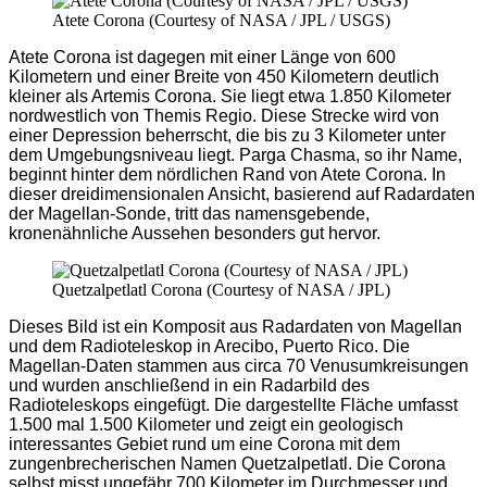
Atete Corona (Courtesy of NASA / JPL / USGS)
Atete Corona ist dagegen mit einer Länge von 600
Kilometern und einer Breite von 450 Kilometern deutlich
kleiner als Artemis Corona. Sie liegt etwa 1.850 Kilometer
nordwestlich von Themis Regio. Diese Strecke wird von
einer Depression beherrscht, die bis zu 3 Kilometer unter
dem Umgebungsniveau liegt. Parga Chasma, so ihr Name,
beginnt hinter dem nördlichen Rand von Atete Corona. In
dieser dreidimensionalen Ansicht, basierend auf Radardaten
der Magellan-Sonde, tritt das namensgebende,
kronenähnliche Aussehen besonders gut hervor.
Quetzalpetlatl Corona (Courtesy of NASA / JPL)
Dieses Bild ist ein Komposit aus Radardaten von Magellan
und dem Radioteleskop in Arecibo, Puerto Rico. Die
Magellan-Daten stammen aus circa 70 Venusumkreisungen
und wurden anschließend in ein Radarbild des
Radioteleskops eingefügt. Die dargestellte Fläche umfasst
1.500 mal 1.500 Kilometer und zeigt ein geologisch
interessantes Gebiet rund um eine Corona mit dem
zungenbrecherischen Namen Quetzalpetlatl. Die Corona
selbst misst ungefähr 700 Kilometer im Durchmesser und