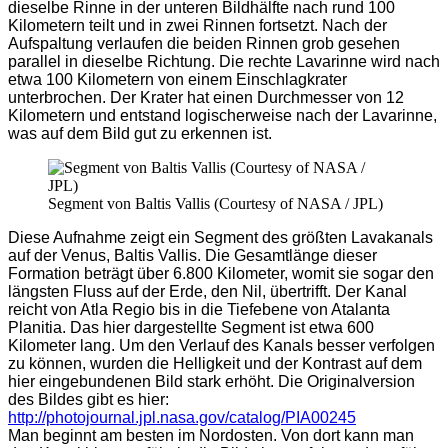
dieselbe Rinne in der unteren Bildhälfte nach rund 100
Kilometern teilt und in zwei Rinnen fortsetzt. Nach der
Aufspaltung verlaufen die beiden Rinnen grob gesehen
parallel in dieselbe Richtung. Die rechte Lavarinne wird nach
etwa 100 Kilometern von einem Einschlagkrater
unterbrochen. Der Krater hat einen Durchmesser von 12
Kilometern und entstand logischerweise nach der Lavarinne,
was auf dem Bild gut zu erkennen ist.
Segment von Baltis Vallis (Courtesy of NASA / JPL)
Diese Aufnahme zeigt ein Segment des größten Lavakanals
auf der Venus, Baltis Vallis. Die Gesamtlänge dieser
Formation beträgt über 6.800 Kilometer, womit sie sogar den
längsten Fluss auf der Erde, den Nil, übertrifft. Der Kanal
reicht von Atla Regio bis in die Tiefebene von Atalanta
Planitia. Das hier dargestellte Segment ist etwa 600
Kilometer lang. Um den Verlauf des Kanals besser verfolgen
zu können, wurden die Helligkeit und der Kontrast auf dem
hier eingebundenen Bild stark erhöht. Die Originalversion
des Bildes gibt es hier:
http://photojournal.jpl.nasa.gov/catalog/PIA00245
Man beginnt am besten im Nordosten. Von dort kann man