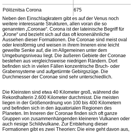
Pölöznitsa Corona
675
Neben den Einschlagkratern gibt es auf der Venus noch
weitere interessante Strukturen, allen voran die so
genannten „Coronae“. Corona ist der lateinische Begriff für
„Krone“ und bezieht sich auf das oft kronenähnliche
Aussehen dieser Formationen. Die Coronae sind meist oval
oder kreisförmig und weisen in ihrem Inneren eine leicht
gewellte Senke auf, die im Allgemeinen unter dem
Umgebungsniveau liegt. Die äußeren Gebiete der Coronae
bestehen aus vergleichsweise niedrigen Rändern. Dort
befinden sich in vielen Fällen konzentrische Bruch- oder
Grabensysteme und aufgetürmte Gebirgszüge. Die
Durchmesser der Coronae sind sehr unterschiedlich.
Die Kleinsten sind etwa 40 Kilometer groß, während die
Rekordhalterin 2.600 Kilometer durchmisst. Die meisten
liegen in der Größenordnung von 100 bis 400 Kilometern
und befinden sich in den äquatorialen Regionen des
Planeten. Im Inneren der Coronae finden sich oft ganze
Gruppen von zusammenhängenden kleineren Vulkanen oder
auch riesige Schildvulkane. Zur Entstehung dieser
Formationen gibt es zwei Theorien: Die eine geht davon aus,