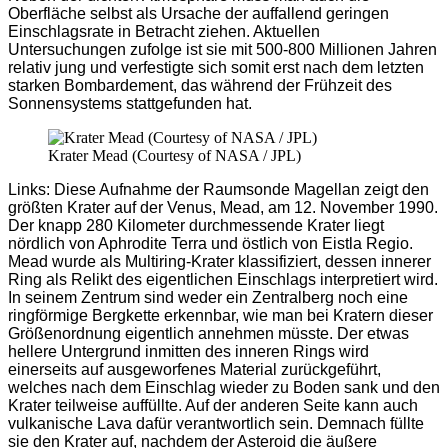
Oberfläche selbst als Ursache der auffallend geringen
Einschlagsrate in Betracht ziehen. Aktuellen
Untersuchungen zufolge ist sie mit 500-800 Millionen Jahren
relativ jung und verfestigte sich somit erst nach dem letzten
starken Bombardement, das während der Frühzeit des
Sonnensystems stattgefunden hat.
Krater Mead (Courtesy of NASA / JPL)
Links: Diese Aufnahme der Raumsonde Magellan zeigt den
größten Krater auf der Venus, Mead, am 12. November 1990.
Der knapp 280 Kilometer durchmessende Krater liegt
nördlich von Aphrodite Terra und östlich von Eistla Regio.
Mead wurde als Multiring-Krater klassifiziert, dessen innerer
Ring als Relikt des eigentlichen Einschlags interpretiert wird.
In seinem Zentrum sind weder ein Zentralberg noch eine
ringförmige Bergkette erkennbar, wie man bei Kratern dieser
Größenordnung eigentlich annehmen müsste. Der etwas
hellere Untergrund inmitten des inneren Rings wird
einerseits auf ausgeworfenes Material zurückgeführt,
welches nach dem Einschlag wieder zu Boden sank und den
Krater teilweise auffüllte. Auf der anderen Seite kann auch
vulkanische Lava dafür verantwortlich sein. Demnach füllte
sie den Krater auf, nachdem der Asteroid die äußere