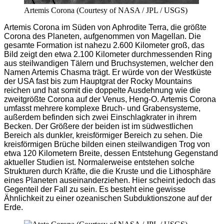
Artemis Corona (Courtesy of NASA / JPL / USGS)
Artemis Corona im Süden von Aphrodite Terra, die größte
Corona des Planeten, aufgenommen von Magellan. Die
gesamte Formation ist nahezu 2.600 Kilometer groß, das
Bild zeigt den etwa 2.100 Kilometer durchmessenden Ring
aus steilwandigen Tälern und Bruchsystemen, welcher den
Namen Artemis Chasma trägt. Er würde von der Westküste
der USA fast bis zum Hauptgrat der Rocky Mountains
reichen und hat somit die doppelte Ausdehnung wie die
zweitgrößte Corona auf der Venus, Heng-O. Artemis Corona
umfasst mehrere komplexe Bruch- und Grabensysteme,
außerdem befinden sich zwei Einschlagkrater in ihrem
Becken. Der Größere der beiden ist im südwestlichen
Bereich als dunkler, kreisförmiger Bereich zu sehen. Die
kreisförmigen Brüche bilden einen steilwandigen Trog von
etwa 120 Kilometern Breite, dessen Entstehung Gegenstand
aktueller Studien ist. Normalerweise entstehen solche
Strukturen durch Kräfte, die die Kruste und die Lithosphäre
eines Planeten auseinanderziehen. Hier scheint jedoch das
Gegenteil der Fall zu sein. Es besteht eine gewisse
Ähnlichkeit zu einer ozeanischen Subduktionszone auf der
Erde.