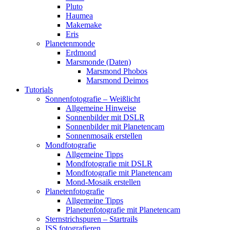
Pluto
Haumea
Makemake
Eris
Planetenmonde
Erdmond
Marsmonde (Daten)
Marsmond Phobos
Marsmond Deimos
Tutorials
Sonnenfotografie – Weißlicht
Allgemeine Hinweise
Sonnenbilder mit DSLR
Sonnenbilder mit Planetencam
Sonnenmosaik erstellen
Mondfotografie
Allgemeine Tipps
Mondfotografie mit DSLR
Mondfotografie mit Planetencam
Mond-Mosaik erstellen
Planetenfotografie
Allgemeine Tipps
Planetenfotografie mit Planetencam
Sternstrichspuren – Startrails
ISS fotografieren