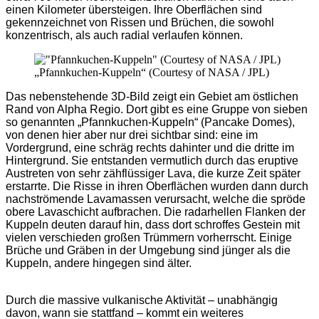
einen Kilometer übersteigen. Ihre Oberflächen sind
gekennzeichnet von Rissen und Brüchen, die sowohl
konzentrisch, als auch radial verlaufen können.
„Pfannkuchen-Kuppeln“ (Courtesy of NASA / JPL)
Das nebenstehende 3D-Bild zeigt ein Gebiet am östlichen
Rand von Alpha Regio. Dort gibt es eine Gruppe von sieben
so genannten „Pfannkuchen-Kuppeln“ (Pancake Domes),
von denen hier aber nur drei sichtbar sind: eine im
Vordergrund, eine schräg rechts dahinter und die dritte im
Hintergrund. Sie entstanden vermutlich durch das eruptive
Austreten von sehr zähflüssiger Lava, die kurze Zeit später
erstarrte. Die Risse in ihren Oberflächen wurden dann durch
nachströmende Lavamassen verursacht, welche die spröde
obere Lavaschicht aufbrachen. Die radarhellen Flanken der
Kuppeln deuten darauf hin, dass dort schroffes Gestein mit
vielen verschieden großen Trümmern vorherrscht. Einige
Brüche und Gräben in der Umgebung sind jünger als die
Kuppeln, andere hingegen sind älter.
Durch die massive vulkanische Aktivität – unabhängig
davon, wann sie stattfand – kommt ein weiteres