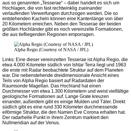
aus so genannten „Tesserae“ – dabei handelt es sich um
Hochlagen, die von fast rechtwinklig zueinander
verlaufenden Verwerfungen durchzogen werden. Die so
entstehenden Kacheln können eine Kantenlänge von über
20 Kilometern erreichen. Neben den Tesserae der beiden
größten Hochländer gibt es noch vereinzelte Formationen,
die aus tiefliegenden Regionen emporragen.
Alpha Regio (Courtesy of NASA / JPL)
Links: Eine dieser vereinzelten Tesserae ist Alpha Regio, die
etwa 4.000 Kilometer südlich von Ishtar Terra liegt und 1963
die erste mit Radar beobachtete Struktur auf dem Planeten
war. Die nebenstehende dreidimensionale Ansicht eines
Teils von Alpha Regio basiert auf Radardaten der
Raumsonde Magellan. Das Hochland hat einen
Durchmesser von etwa 1.300 Kilometern und weist vielfältige
geologische Formationen auf. Lange Grate kreuzen
einander, außerdem gibt es einige Mulden und Täler. Direkt
südlich gibt es eine rund 330 Kilometer durchmessende
eiförmige Struktur, die den Namen Eve Corona erhalten hat.
Der radarhelle Punkt in ihrem Zentrum markiert den
Nullmeridian auf der Venus.