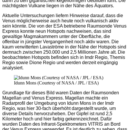
dann zu den gigantischen kegelförmigen Gebilden führt. Die
mächtigsten Vulkane liegen in der Nähe des Äquators.
Aktuelle Untersuchungen liefern Hinweise darauf, dass die
Venus möglicherweise auch heute noch vulkanisch aktiv
sein könnte. Die von der ESA betriebene Raumsonde Venus
Express konnte neun Hotspots nachweisen, das sind
gewaltige Magmakammern unter der Oberfläche, die
offenbar in jüngster Vergangenheit noch aktiv waren. Die
kaum verwitterten Lavaströme in der Nähe der Hotspots sind
demnach zwischen 250.000 und 2,5 Millionen Jahre alt. Die
beobachteten Hotspots befinden sich in Imdr Regio, Themis
Regio sowie Dione Regio und werden derzeit eingängig
analysiert.
Idunn Mons (Courtesy of NASA / JPL / ESA)
Grundlage für dieses Bild waren Daten der Raumsonden
Magellan und Venus Express. Magellan machte ein
Radarprofil der Umgebung von Idunn Mons in der Imdr
Regio, was hier 30-fach überhöht dargestellt wurde, um
diverse Details hervorzuheben. Der Gipfel ist rund 2,5
Kilometer hoch und hier farbig gekennzeichnet. Dafür
wurden Daten des Infrarot-Spektrometers VITRIS an Bord
der Venus Express verwendet. Es ist deutlich zu sehen, dass