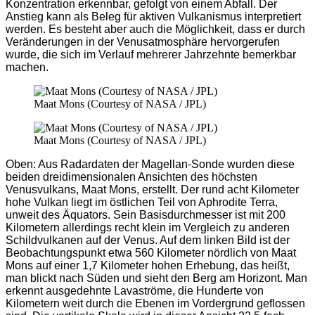
Konzentration erkennbar, gefolgt von einem Abfall. Der
Anstieg kann als Beleg für aktiven Vulkanismus interpretiert
werden. Es besteht aber auch die Möglichkeit, dass er durch
Veränderungen in der Venusatmosphäre hervorgerufen
wurde, die sich im Verlauf mehrerer Jahrzehnte bemerkbar
machen.
Maat Mons (Courtesy of NASA / JPL)
Maat Mons (Courtesy of NASA / JPL)
Oben: Aus Radardaten der Magellan-Sonde wurden diese
beiden dreidimensionalen Ansichten des höchsten
Venusvulkans, Maat Mons, erstellt. Der rund acht Kilometer
hohe Vulkan liegt im östlichen Teil von Aphrodite Terra,
unweit des Äquators. Sein Basisdurchmesser ist mit 200
Kilometern allerdings recht klein im Vergleich zu anderen
Schildvulkanen auf der Venus. Auf dem linken Bild ist der
Beobachtungspunkt etwa 560 Kilometer nördlich von Maat
Mons auf einer 1,7 Kilometer hohen Erhebung, das heißt,
man blickt nach Süden und sieht den Berg am Horizont. Man
erkennt ausgedehnte Lavaströme, die Hunderte von
Kilometern weit durch die Ebenen im Vordergrund geflossen