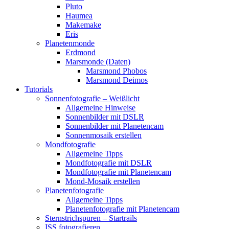
Pluto
Haumea
Makemake
Eris
Planetenmonde
Erdmond
Marsmonde (Daten)
Marsmond Phobos
Marsmond Deimos
Tutorials
Sonnenfotografie – Weißlicht
Allgemeine Hinweise
Sonnenbilder mit DSLR
Sonnenbilder mit Planetencam
Sonnenmosaik erstellen
Mondfotografie
Allgemeine Tipps
Mondfotografie mit DSLR
Mondfotografie mit Planetencam
Mond-Mosaik erstellen
Planetenfotografie
Allgemeine Tipps
Planetenfotografie mit Planetencam
Sternstrichspuren – Startrails
ISS fotografieren