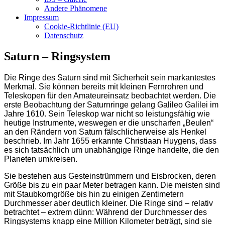
Andere Phänomene
Impressum
Cookie-Richtlinie (EU)
Datenschutz
Saturn – Ringsystem
Die Ringe des Saturn sind mit Sicherheit sein markantestes
Merkmal. Sie können bereits mit kleinen Fernrohren und
Teleskopen für den Amateureinsatz beobachtet werden. Die
erste Beobachtung der Saturnringe gelang Galileo Galilei im
Jahre 1610. Sein Teleskop war nicht so leistungsfähig wie
heutige Instrumente, weswegen er die unscharfen „Beulen“
an den Rändern von Saturn fälschlicherweise als Henkel
beschrieb. Im Jahr 1655 erkannte Christiaan Huygens, dass
es sich tatsächlich um unabhängige Ringe handelte, die den
Planeten umkreisen.
Sie bestehen aus Gesteinstrümmern und Eisbrocken, deren
Größe bis zu ein paar Meter betragen kann. Die meisten sind
mit Staubkorngröße bis hin zu einigen Zentimetern
Durchmesser aber deutlich kleiner. Die Ringe sind – relativ
betrachtet – extrem dünn: Während der Durchmesser des
Ringsystems knapp eine Million Kilometer beträgt, sind sie