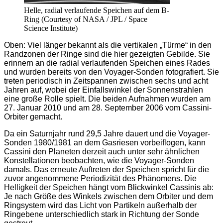
Helle, radial verlaufende Speichen auf dem B-
Ring (Courtesy of NASA / JPL / Space
Science Institute)
Oben: Viel länger bekannt als die vertikalen „Türme“ in den
Randzonen der Ringe sind die hier gezeigten Gebilde. Sie
erinnern an die radial verlaufenden Speichen eines Rades
und wurden bereits von den Voyager-Sonden fotografiert. Sie
treten periodisch in Zeitspannen zwischen sechs und acht
Jahren auf, wobei der Einfallswinkel der Sonnenstrahlen
eine große Rolle spielt. Die beiden Aufnahmen wurden am
27. Januar 2010 und am 28. September 2006 vom Cassini-
Orbiter gemacht.
Da ein Saturnjahr rund 29,5 Jahre dauert und die Voyager-
Sonden 1980/1981 an dem Gasriesen vorbeiflogen, kann
Cassini den Planeten derzeit auch unter sehr ähnlichen
Konstellationen beobachten, wie die Voyager-Sonden
damals. Das erneute Auftreten der Speichen spricht für die
zuvor angenommene Periodizität des Phänomens. Die
Helligkeit der Speichen hängt vom Blickwinkel Cassinis ab:
Je nach Größe des Winkels zwischen dem Orbiter und dem
Ringsystem wird das Licht von Partikeln außerhalb der
Ringebene unterschiedlich stark in Richtung der Sonde