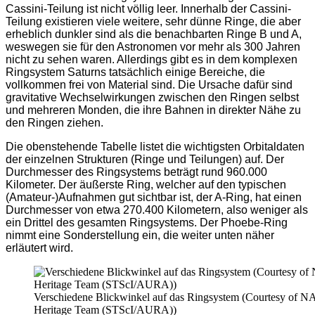
Cassini-Teilung ist nicht völlig leer. Innerhalb der Cassini-
Teilung existieren viele weitere, sehr dünne Ringe, die aber
erheblich dunkler sind als die benachbarten Ringe B und A,
weswegen sie für den Astronomen vor mehr als 300 Jahren
nicht zu sehen waren. Allerdings gibt es in dem komplexen
Ringsystem Saturns tatsächlich einige Bereiche, die
vollkommen frei von Material sind. Die Ursache dafür sind
gravitative Wechselwirkungen zwischen den Ringen selbst
und mehreren Monden, die ihre Bahnen in direkter Nähe zu
den Ringen ziehen.
Die obenstehende Tabelle listet die wichtigsten Orbitaldaten
der einzelnen Strukturen (Ringe und Teilungen) auf. Der
Durchmesser des Ringsystems beträgt rund 960.000
Kilometer. Der äußerste Ring, welcher auf den typischen
(Amateur-)Aufnahmen gut sichtbar ist, der A-Ring, hat einen
Durchmesser von etwa 270.400 Kilometern, also weniger als
ein Drittel des gesamten Ringsystems. Der Phoebe-Ring
nimmt eine Sonderstellung ein, die weiter unten näher
erläutert wird.
Verschiedene Blickwinkel auf das Ringsystem (Courtesy of N
Heritage Team (STScI/AURA))