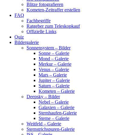
Blitze fotografieren
Kometen-Zeitraffer erstellen
FAQ
Fachbegriffe
Ratgeber zum Teleskopkauf
Offizielle Links
Quiz
Bildergalerie
Sonnensystem – Bilder
Sonne – Galerie
Mond – Galerie
Merkur – Galerie
Venus – Galerie
Mars – Galerie
Jupiter – Galerie
Saturn – Galerie
Kometen – Galerie
Deepsky – Bilder
Nebel – Galerie
Galaxien – Galerie
Sternhaufen-Galerie
Sterne – Galerie
Weitfeld – Galerie
Sternstrichspuren-Galerie
ISS – Galerie