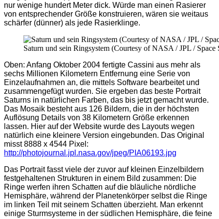
nur wenige hundert Meter dick. Würde man einen Rasierer
von entsprechender Größe konstruieren, wären sie weitaus
schärfer (dünner) als jede Rasierklinge.
Saturn und sein Ringsystem (Courtesy of NASA / JPL / Space S
Oben: Anfang Oktober 2004 fertigte Cassini aus mehr als
sechs Millionen Kilometern Entfernung eine Serie von
Einzelaufnahmen an, die mittels Software bearbeitet und
zusammengefügt wurden. Sie ergeben das beste Portrait
Saturns in natürlichen Farben, das bis jetzt gemacht wurde.
Das Mosaik besteht aus 126 Bildern, die in der höchsten
Auflösung Details von 38 Kilometern Größe erkennen
lassen. Hier auf der Website wurde des Layouts wegen
natürlich eine kleinere Version eingebunden. Das Original
misst 8888 x 4544 Pixel:
http://photojournal.jpl.nasa.gov/jpeg/PIA06193.jpg
Das Portrait fasst viele der zuvor auf kleinen Einzelbildern
festgehaltenen Strukturen in einem Bild zusammen: Die
Ringe werfen ihren Schatten auf die bläuliche nördliche
Hemisphäre, während der Planetenkörper selbst die Ringe
im linken Teil mit seinem Schatten überzieht. Man erkennt
einige Sturmsysteme in der südlichen Hemisphäre, die feine