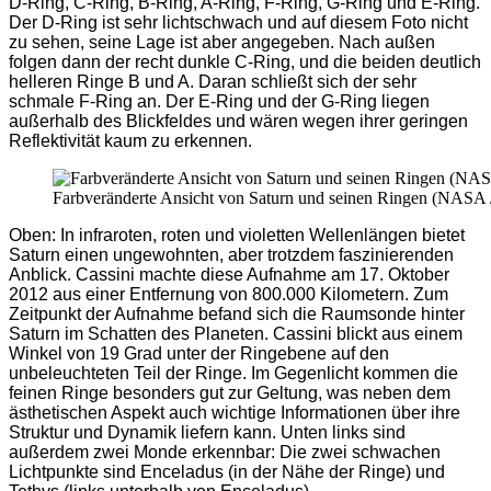
D-Ring, C-Ring, B-Ring, A-Ring, F-Ring, G-Ring und E-Ring.
Der D-Ring ist sehr lichtschwach und auf diesem Foto nicht
zu sehen, seine Lage ist aber angegeben. Nach außen
folgen dann der recht dunkle C-Ring, und die beiden deutlich
helleren Ringe B und A. Daran schließt sich der sehr
schmale F-Ring an. Der E-Ring und der G-Ring liegen
außerhalb des Blickfeldes und wären wegen ihrer geringen
Reflektivität kaum zu erkennen.
Farbveränderte Ansicht von Saturn und seinen Ringen (NASA / 
Oben: In infraroten, roten und violetten Wellenlängen bietet
Saturn einen ungewohnten, aber trotzdem faszinierenden
Anblick. Cassini machte diese Aufnahme am 17. Oktober
2012 aus einer Entfernung von 800.000 Kilometern. Zum
Zeitpunkt der Aufnahme befand sich die Raumsonde hinter
Saturn im Schatten des Planeten. Cassini blickt aus einem
Winkel von 19 Grad unter der Ringebene auf den
unbeleuchteten Teil der Ringe. Im Gegenlicht kommen die
feinen Ringe besonders gut zur Geltung, was neben dem
ästhetischen Aspekt auch wichtige Informationen über ihre
Struktur und Dynamik liefern kann. Unten links sind
außerdem zwei Monde erkennbar: Die zwei schwachen
Lichtpunkte sind Enceladus (in der Nähe der Ringe) und