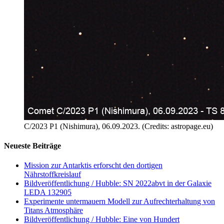
C/2023 P1 (Nishimura), 06.09.2023. (Credits: astropage.eu)
Neueste Beiträge
Mission zur Antarktis erforscht den dortigen
Nährstoffkreislauf
Bildveröffentlichung / Hubble: SN 2022abvt in der Galaxie
LEDA 132905
Experimente untermauern Modell zur Aufrechterhaltung von
Titans Atmosphäre
Bildveröffentlichung / Hubble: Eine von Hundert