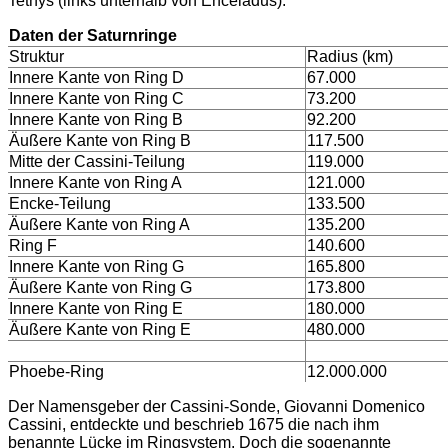
Tethys (links unterhalb von Enceladus).
Daten der Saturnringe
Struktur
Radius (km)
Innere Kante von Ring D
67.000
Innere Kante von Ring C
73.200
Innere Kante von Ring B
92.200
Äußere Kante von Ring B
117.500
Mitte der Cassini-Teilung
119.000
Innere Kante von Ring A
121.000
Encke-Teilung
133.500
Äußere Kante von Ring A
135.200
Ring F
140.600
Innere Kante von Ring G
165.800
Äußere Kante von Ring G
173.800
Innere Kante von Ring E
180.000
Äußere Kante von Ring E
480.000
Phoebe-Ring
12.000.000
Der Namensgeber der Cassini-Sonde, Giovanni Domenico
Cassini, entdeckte und beschrieb 1675 die nach ihm
benannte Lücke im Ringsystem. Doch die sogenannte