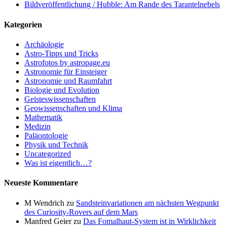
Bildveröffentlichung / Hubble: Am Rande des Tarantelnebels
Kategorien
Archäologie
Astro-Tipps und Tricks
Astrofotos by astropage.eu
Astronomie für Einsteiger
Astronomie und Raumfahrt
Biologie und Evolution
Geisteswissenschaften
Geowissenschaften und Klima
Mathematik
Medizin
Paläontologie
Physik und Technik
Uncategorized
Was ist eigentlich…?
Neueste Kommentare
M Wendrich
zu
Sandsteinvariationen am nächsten Wegpunkt
des Curiosity-Rovers auf dem Mars
Manfred Geier
zu
Das Fomalhaut-System ist in Wirklichkeit