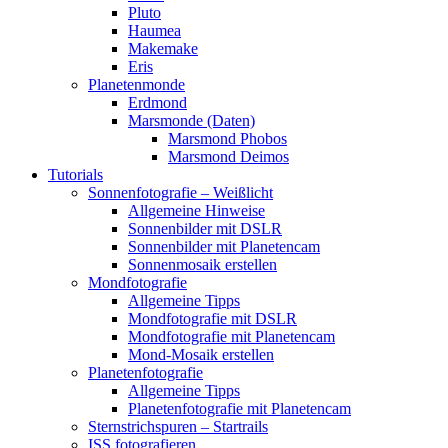
Pluto
Haumea
Makemake
Eris
Planetenmonde
Erdmond
Marsmonde (Daten)
Marsmond Phobos
Marsmond Deimos
Tutorials
Sonnenfotografie – Weißlicht
Allgemeine Hinweise
Sonnenbilder mit DSLR
Sonnenbilder mit Planetencam
Sonnenmosaik erstellen
Mondfotografie
Allgemeine Tipps
Mondfotografie mit DSLR
Mondfotografie mit Planetencam
Mond-Mosaik erstellen
Planetenfotografie
Allgemeine Tipps
Planetenfotografie mit Planetencam
Sternstrichspuren – Startrails
ISS fotografieren