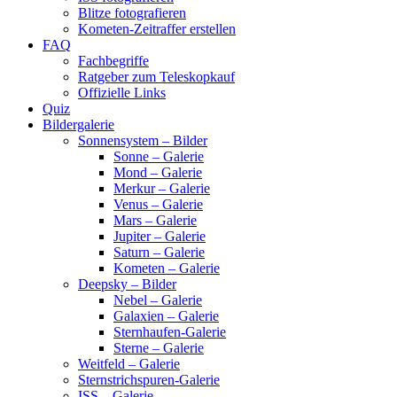
Blitze fotografieren
Kometen-Zeitraffer erstellen
FAQ
Fachbegriffe
Ratgeber zum Teleskopkauf
Offizielle Links
Quiz
Bildergalerie
Sonnensystem – Bilder
Sonne – Galerie
Mond – Galerie
Merkur – Galerie
Venus – Galerie
Mars – Galerie
Jupiter – Galerie
Saturn – Galerie
Kometen – Galerie
Deepsky – Bilder
Nebel – Galerie
Galaxien – Galerie
Sternhaufen-Galerie
Sterne – Galerie
Weitfeld – Galerie
Sternstrichspuren-Galerie
ISS – Galerie