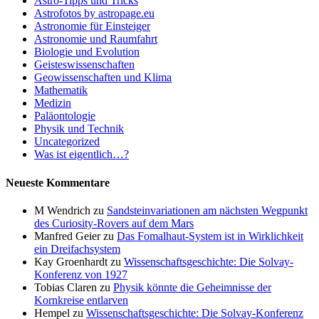
Astro-Tipps und Tricks
Astrofotos by astropage.eu
Astronomie für Einsteiger
Astronomie und Raumfahrt
Biologie und Evolution
Geisteswissenschaften
Geowissenschaften und Klima
Mathematik
Medizin
Paläontologie
Physik und Technik
Uncategorized
Was ist eigentlich…?
Neueste Kommentare
M Wendrich
zu
Sandsteinvariationen am nächsten Wegpunkt
des Curiosity-Rovers auf dem Mars
Manfred Geier
zu
Das Fomalhaut-System ist in Wirklichkeit
ein Dreifachsystem
Kay Groenhardt
zu
Wissenschaftsgeschichte: Die Solvay-
Konferenz von 1927
Tobias Claren
zu
Physik könnte die Geheimnisse der
Kornkreise entlarven
Hempel
zu
Wissenschaftsgeschichte: Die Solvay-Konferenz