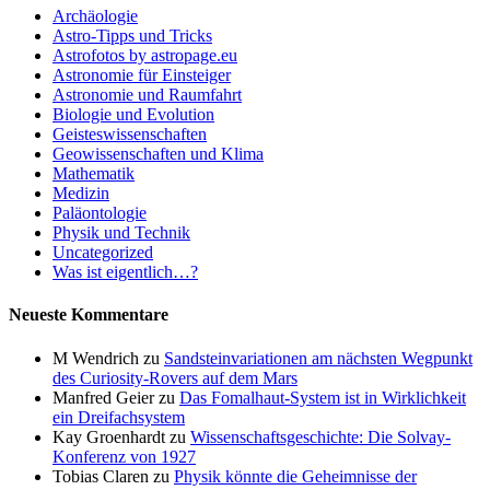
Archäologie
Astro-Tipps und Tricks
Astrofotos by astropage.eu
Astronomie für Einsteiger
Astronomie und Raumfahrt
Biologie und Evolution
Geisteswissenschaften
Geowissenschaften und Klima
Mathematik
Medizin
Paläontologie
Physik und Technik
Uncategorized
Was ist eigentlich…?
Neueste Kommentare
M Wendrich
zu
Sandsteinvariationen am nächsten Wegpunkt
des Curiosity-Rovers auf dem Mars
Manfred Geier
zu
Das Fomalhaut-System ist in Wirklichkeit
ein Dreifachsystem
Kay Groenhardt
zu
Wissenschaftsgeschichte: Die Solvay-
Konferenz von 1927
Tobias Claren
zu
Physik könnte die Geheimnisse der