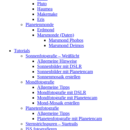
Pluto
Haumea
Makemake
Eris
Planetenmonde
Erdmond
Marsmonde (Daten)
Marsmond Phobos
Marsmond Deimos
Tutorials
Sonnenfotografie – Weißlicht
Allgemeine Hinweise
Sonnenbilder mit DSLR
Sonnenbilder mit Planetencam
Sonnenmosaik erstellen
Mondfotografie
Allgemeine Tipps
Mondfotografie mit DSLR
Mondfotografie mit Planetencam
Mond-Mosaik erstellen
Planetenfotografie
Allgemeine Tipps
Planetenfotografie mit Planetencam
Sternstrichspuren – Startrails
ISS fotografieren