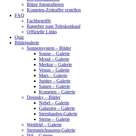
Blitze fotografieren
Kometen-Zeitraffer erstellen
FAQ
Fachbegriffe
Ratgeber zum Teleskopkauf
Offizielle Links
Quiz
Bildergalerie
Sonnensystem – Bilder
Sonne – Galerie
Mond – Galerie
Merkur – Galerie
Venus – Galerie
Mars – Galerie
Jupiter – Galerie
Saturn – Galerie
Kometen – Galerie
Deepsky – Bilder
Nebel – Galerie
Galaxien – Galerie
Sternhaufen-Galerie
Sterne – Galerie
Weitfeld – Galerie
Sternstrichspuren-Galerie
ISS – Galerie