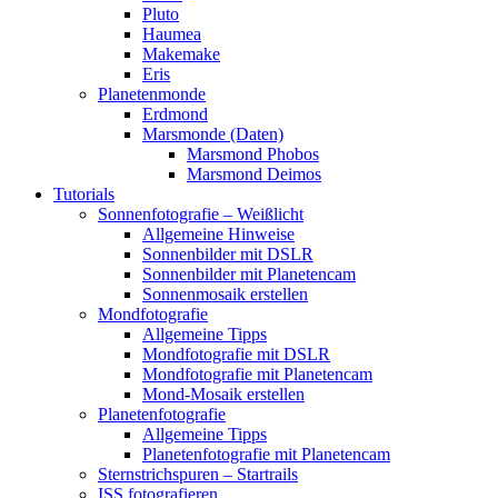
Pluto
Haumea
Makemake
Eris
Planetenmonde
Erdmond
Marsmonde (Daten)
Marsmond Phobos
Marsmond Deimos
Tutorials
Sonnenfotografie – Weißlicht
Allgemeine Hinweise
Sonnenbilder mit DSLR
Sonnenbilder mit Planetencam
Sonnenmosaik erstellen
Mondfotografie
Allgemeine Tipps
Mondfotografie mit DSLR
Mondfotografie mit Planetencam
Mond-Mosaik erstellen
Planetenfotografie
Allgemeine Tipps
Planetenfotografie mit Planetencam
Sternstrichspuren – Startrails
ISS fotografieren