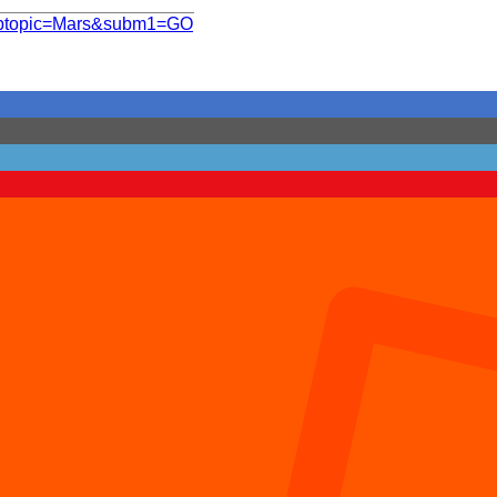
subtopic=Mars&subm1=GO