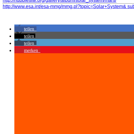
http://hubblesite.org/gallery/album/solar_system/mars/
http://www.esa.int/esa-mmg/mmg.pl?topic=Solar+System& 
teilen
teilen
teilen
merken