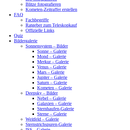
Blitze fotografieren
Kometen-Zeitraffer erstellen
FAQ
Fachbegriffe
Ratgeber zum Teleskopkauf
Offizielle Links
Quiz
Bildergalerie
Sonnensystem – Bilder
Sonne – Galerie
Mond – Galerie
Merkur – Galerie
Venus – Galerie
Mars – Galerie
Jupiter – Galerie
Saturn – Galerie
Kometen – Galerie
Deepsky – Bilder
Nebel – Galerie
Galaxien – Galerie
Sternhaufen-Galerie
Sterne – Galerie
Weitfeld – Galerie
Sternstrichspuren-Galerie
ISS – Galerie