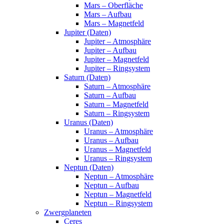
Mars – Oberfläche
Mars – Aufbau
Mars – Magnetfeld
Jupiter (Daten)
Jupiter – Atmosphäre
Jupiter – Aufbau
Jupiter – Magnetfeld
Jupiter – Ringsystem
Saturn (Daten)
Saturn – Atmosphäre
Saturn – Aufbau
Saturn – Magnetfeld
Saturn – Ringsystem
Uranus (Daten)
Uranus – Atmosphäre
Uranus – Aufbau
Uranus – Magnetfeld
Uranus – Ringsystem
Neptun (Daten)
Neptun – Atmosphäre
Neptun – Aufbau
Neptun – Magnetfeld
Neptun – Ringsystem
Zwergplaneten
Ceres