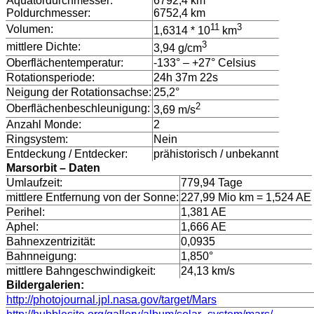
Äquatordurchmesser:
6792,4 km
Poldurchmesser:
6752,4 km
11
3
Volumen:
1,6314 * 10
km
3
mittlere Dichte:
3,94 g/cm
Oberflächentemperatur:
-133° – +27° Celsius
Rotationsperiode:
24h 37m 22s
Neigung der Rotationsachse:
25,2°
2
Oberflächenbeschleunigung:
3,69 m/s
Anzahl Monde:
2
Ringsystem:
Nein
Entdeckung / Entdecker:
prähistorisch / unbekannt
Marsorbit – Daten
Umlaufzeit:
779,94 Tage
mittlere Entfernung von der Sonne:
227,99 Mio km = 1,524 AE
Perihel:
1,381 AE
Aphel:
1,666 AE
Bahnexzentrizität:
0,0935
Bahnneigung:
1,850°
mittlere Bahngeschwindigkeit:
24,13 km/s
Bildergalerien:
http://photojournal.jpl.nasa.gov/target/Mars