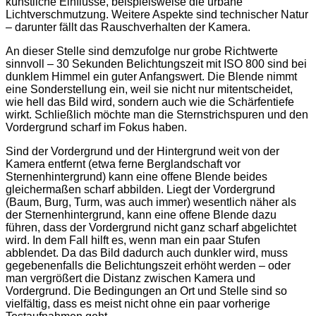
künstliche Einflüsse, beispielsweise die urbane
Lichtverschmutzung. Weitere Aspekte sind technischer Natur
– darunter fällt das Rauschverhalten der Kamera.
An dieser Stelle sind demzufolge nur grobe Richtwerte
sinnvoll – 30 Sekunden Belichtungszeit mit ISO 800 sind bei
dunklem Himmel ein guter Anfangswert. Die Blende nimmt
eine Sonderstellung ein, weil sie nicht nur mitentscheidet,
wie hell das Bild wird, sondern auch wie die Schärfentiefe
wirkt. Schließlich möchte man die Sternstrichspuren und den
Vordergrund scharf im Fokus haben.
Sind der Vordergrund und der Hintergrund weit von der
Kamera entfernt (etwa ferne Berglandschaft vor
Sternenhintergrund) kann eine offene Blende beides
gleichermaßen scharf abbilden. Liegt der Vordergrund
(Baum, Burg, Turm, was auch immer) wesentlich näher als
der Sternenhintergrund, kann eine offene Blende dazu
führen, dass der Vordergrund nicht ganz scharf abgelichtet
wird. In dem Fall hilft es, wenn man ein paar Stufen
abblendet. Da das Bild dadurch auch dunkler wird, muss
gegebenenfalls die Belichtungszeit erhöht werden – oder
man vergrößert die Distanz zwischen Kamera und
Vordergrund. Die Bedingungen an Ort und Stelle sind so
vielfältig, dass es meist nicht ohne ein paar vorherige