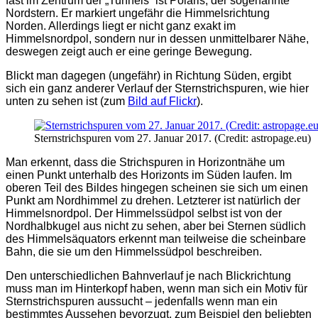
fast im Zentrum der „Tunnels“ ist Polaris, der sogenannte
Nordstern. Er markiert ungefähr die Himmelsrichtung
Norden. Allerdings liegt er nicht ganz exakt im
Himmelsnordpol, sondern nur in dessen unmittelbarer Nähe,
deswegen zeigt auch er eine geringe Bewegung.
Blickt man dagegen (ungefähr) in Richtung Süden, ergibt
sich ein ganz anderer Verlauf der Sternstrichspuren, wie hier
unten zu sehen ist (zum
Bild auf Flickr
).
Sternstrichspuren vom 27. Januar 2017. (Credit: astropage.eu)
Man erkennt, dass die Strichspuren in Horizontnähe um
einen Punkt unterhalb des Horizonts im Süden laufen. Im
oberen Teil des Bildes hingegen scheinen sie sich um einen
Punkt am Nordhimmel zu drehen. Letzterer ist natürlich der
Himmelsnordpol. Der Himmelssüdpol selbst ist von der
Nordhalbkugel aus nicht zu sehen, aber bei Sternen südlich
des Himmelsäquators erkennt man teilweise die scheinbare
Bahn, die sie um den Himmelssüdpol beschreiben.
Den unterschiedlichen Bahnverlauf je nach Blickrichtung
muss man im Hinterkopf haben, wenn man sich ein Motiv für
Sternstrichspuren aussucht – jedenfalls wenn man ein
bestimmtes Aussehen bevorzugt, zum Beispiel den beliebten