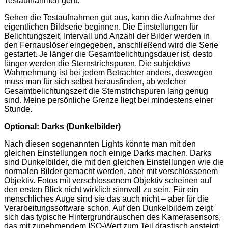
Testaufnahmen geht.
Sehen die Testaufnahmen gut aus, kann die Aufnahme der
eigentlichen Bildserie beginnen. Die Einstellungen für
Belichtungszeit, Intervall und Anzahl der Bilder werden in
den Fernauslöser eingegeben, anschließend wird die Serie
gestartet. Je länger die Gesamtbelichtungsdauer ist, desto
länger werden die Sternstrichspuren. Die subjektive
Wahrnehmung ist bei jedem Betrachter anders, deswegen
muss man für sich selbst herausfinden, ab welcher
Gesamtbelichtungszeit die Sternstrichspuren lang genug
sind. Meine persönliche Grenze liegt bei mindestens einer
Stunde.
Optional: Darks (Dunkelbilder)
Nach diesen sogenannten Lights könnte man mit den
gleichen Einstellungen noch einige Darks machen. Darks
sind Dunkelbilder, die mit den gleichen Einstellungen wie die
normalen Bilder gemacht werden, aber mit verschlossenem
Objektiv. Fotos mit verschlossenem Objektiv scheinen auf
den ersten Blick nicht wirklich sinnvoll zu sein. Für ein
menschliches Auge sind sie das auch nicht – aber für die
Verarbeitungssoftware schon. Auf den Dunkelbildern zeigt
sich das typische Hintergrundrauschen des Kamerasensors,
das mit zunehmendem ISO-Wert zum Teil drastisch ansteigt.