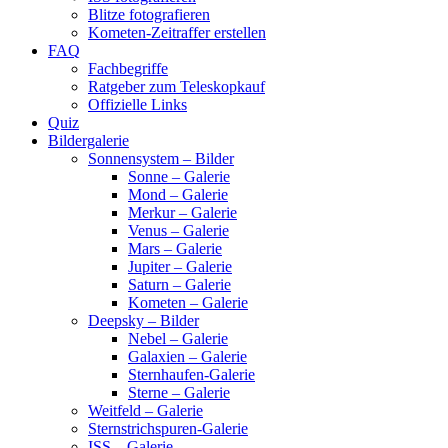
Blitze fotografieren
Kometen-Zeitraffer erstellen
FAQ
Fachbegriffe
Ratgeber zum Teleskopkauf
Offizielle Links
Quiz
Bildergalerie
Sonnensystem – Bilder
Sonne – Galerie
Mond – Galerie
Merkur – Galerie
Venus – Galerie
Mars – Galerie
Jupiter – Galerie
Saturn – Galerie
Kometen – Galerie
Deepsky – Bilder
Nebel – Galerie
Galaxien – Galerie
Sternhaufen-Galerie
Sterne – Galerie
Weitfeld – Galerie
Sternstrichspuren-Galerie
ISS – Galerie