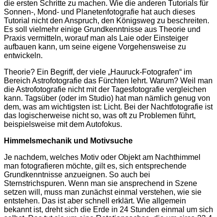
die ersten Schritte zu machen. Wie die anderen Tutorials für
Sonnen-, Mond- und Planetenfotografie hat auch dieses
Tutorial nicht den Anspruch, den Königsweg zu beschreiten.
Es soll vielmehr einige Grundkenntnisse aus Theorie und
Praxis vermitteln, worauf man als Laie oder Einsteiger
aufbauen kann, um seine eigene Vorgehensweise zu
entwickeln.
Theorie? Ein Begriff, der viele „Hauruck-Fotografen“ im
Bereich Astrofotografie das Fürchten lehrt. Warum? Weil man
die Astrofotografie nicht mit der Tagesfotografie vergleichen
kann. Tagsüber (oder im Studio) hat man nämlich genug von
dem, was am wichtigsten ist: Licht. Bei der Nachtfotografie ist
das logischerweise nicht so, was oft zu Problemen führt,
beispielsweise mit dem Autofokus.
Himmelsmechanik und Motivsuche
Je nachdem, welches Motiv oder Objekt am Nachthimmel
man fotografieren möchte, gilt es, sich entsprechende
Grundkenntnisse anzueignen. So auch bei
Sternstrichspuren. Wenn man sie ansprechend in Szene
setzen will, muss man zunächst einmal verstehen, wie sie
entstehen. Das ist aber schnell erklärt. Wie allgemein
bekannt ist, dreht sich die Erde in 24 Stunden einmal um sich