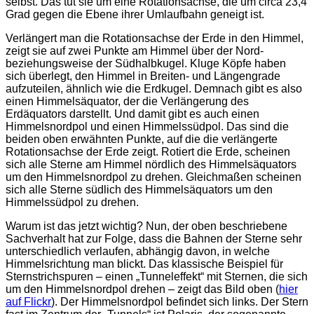
selbst. Das tut sie um eine Rotationsachse, die um circa 23,4
Grad gegen die Ebene ihrer Umlaufbahn geneigt ist.
Verlängert man die Rotationsachse der Erde in den Himmel,
zeigt sie auf zwei Punkte am Himmel über der Nord-
beziehungsweise der Südhalbkugel. Kluge Köpfe haben
sich überlegt, den Himmel in Breiten- und Längengrade
aufzuteilen, ähnlich wie die Erdkugel. Demnach gibt es also
einen Himmelsäquator, der die Verlängerung des
Erdäquators darstellt. Und damit gibt es auch einen
Himmelsnordpol und einen Himmelssüdpol. Das sind die
beiden oben erwähnten Punkte, auf die die verlängerte
Rotationsachse der Erde zeigt. Rotiert die Erde, scheinen
sich alle Sterne am Himmel nördlich des Himmelsäquators
um den Himmelsnordpol zu drehen. Gleichmaßen scheinen
sich alle Sterne südlich des Himmelsäquators um den
Himmelssüdpol zu drehen.
Warum ist das jetzt wichtig? Nun, der oben beschriebene
Sachverhalt hat zur Folge, dass die Bahnen der Sterne sehr
unterschiedlich verlaufen, abhängig davon, in welche
Himmelsrichtung man blickt. Das klassische Beispiel für
Sternstrichspuren – einen „Tunneleffekt“ mit Sternen, die sich
um den Himmelsnordpol drehen – zeigt das Bild oben (
hier
auf Flickr
). Der Himmelsnordpol befindet sich links. Der Stern