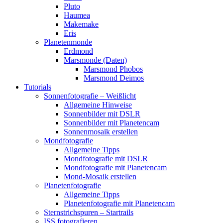
Pluto
Haumea
Makemake
Eris
Planetenmonde
Erdmond
Marsmonde (Daten)
Marsmond Phobos
Marsmond Deimos
Tutorials
Sonnenfotografie – Weißlicht
Allgemeine Hinweise
Sonnenbilder mit DSLR
Sonnenbilder mit Planetencam
Sonnenmosaik erstellen
Mondfotografie
Allgemeine Tipps
Mondfotografie mit DSLR
Mondfotografie mit Planetencam
Mond-Mosaik erstellen
Planetenfotografie
Allgemeine Tipps
Planetenfotografie mit Planetencam
Sternstrichspuren – Startrails
ISS fotografieren