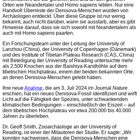
Orten wie Neandertaler und Homo sapiens lebten. Nur eine
Handvoll Überreste der Denisova-Menschen wurden von
Archäologen entdeckt. Über diese Gruppe ist nur wenig
bekannt, auch nicht darüber, wann sie ausstarb, aber es gibt
Hinweise darauf, dass sie sich sowohl mit Neandertalern als
auch mit Homo sapiens paarten.
Ein Forschungsteam unter der Leitung der University of
Lanzhou (China), der University of Copenhagen (Dänemark)
und des Institute of Tibetan Plateau Research (CAS, China)
mit Beteiligung der University of Reading untersuchte mehr
als 2.500 Knochen aus der Baishiya-Karsthöhle auf dem
tibetischen Hochplateau, einem der beiden bekannten Orte,
an denen Denisova-Menschen gelebt haben.
Ihre neue
Analyse
, die am 3. Juli 2024 im Journal
Nature
erschien, hat ein neues Denisova-Fossil identifiziert und wirft
Licht auf die Fähigkeit der Spezies, unter schwankenden
klimatischen Bedingungen – einschließlich der Eiszeit – auf
dem tibetischen Hochplateau vor etwa 200.000 bis 40.000
Jahren zu überleben.
Dr. Geoff Smith, Zooarchäologe an der University of
Reading, ist einer der Mitautoren der Studie. Er sagte: „Wir
konnten nachweisen, dass die Denisova-Menschen eine