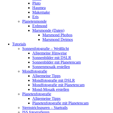
Pluto
Haumea
Makemake
Eris
Planetenmonde
Erdmond
Marsmonde (Daten)
Marsmond Phobos
Marsmond Deimos
Tutorials
Sonnenfotografie – Weißlicht
Allgemeine Hinweise
Sonnenbilder mit DSLR
Sonnenbilder mit Planetencam
Sonnenmosaik erstellen
Mondfotografie
Allgemeine Tipps
Mondfotografie mit DSLR
Mondfotografie mit Planetencam
Mond-Mosaik erstellen
Planetenfotografie
Allgemeine Tipps
Planetenfotografie mit Planetencam
Sternstrichspuren – Startrails
ISS fotografieren