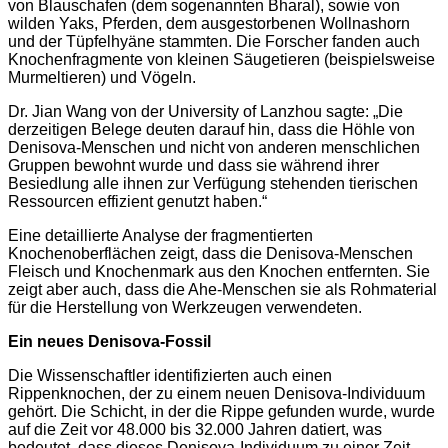
von Blauschafen (dem sogenannten Bharal), sowie von
wilden Yaks, Pferden, dem ausgestorbenen Wollnashorn
und der Tüpfelhyäne stammten. Die Forscher fanden auch
Knochenfragmente von kleinen Säugetieren (beispielsweise
Murmeltieren) und Vögeln.
Dr. Jian Wang von der University of Lanzhou sagte: „Die
derzeitigen Belege deuten darauf hin, dass die Höhle von
Denisova-Menschen und nicht von anderen menschlichen
Gruppen bewohnt wurde und dass sie während ihrer
Besiedlung alle ihnen zur Verfügung stehenden tierischen
Ressourcen effizient genutzt haben.“
Eine detaillierte Analyse der fragmentierten
Knochenoberflächen zeigt, dass die Denisova-Menschen
Fleisch und Knochenmark aus den Knochen entfernten. Sie
zeigt aber auch, dass die Ahe-Menschen sie als Rohmaterial
für die Herstellung von Werkzeugen verwendeten.
Ein neues Denisova-Fossil
Die Wissenschaftler identifizierten auch einen
Rippenknochen, der zu einem neuen Denisova-Individuum
gehört. Die Schicht, in der die Rippe gefunden wurde, wurde
auf die Zeit vor 48.000 bis 32.000 Jahren datiert, was
bedeutet, dass dieses Denisova-Individuum zu einer Zeit