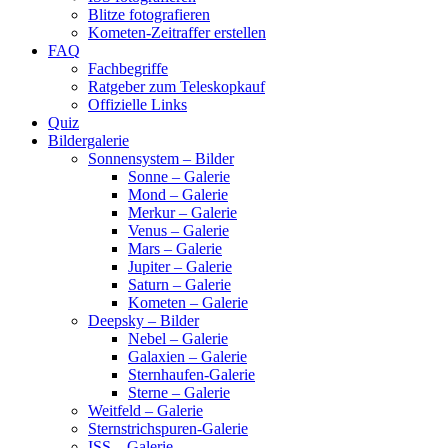
Blitze fotografieren
Kometen-Zeitraffer erstellen
FAQ
Fachbegriffe
Ratgeber zum Teleskopkauf
Offizielle Links
Quiz
Bildergalerie
Sonnensystem – Bilder
Sonne – Galerie
Mond – Galerie
Merkur – Galerie
Venus – Galerie
Mars – Galerie
Jupiter – Galerie
Saturn – Galerie
Kometen – Galerie
Deepsky – Bilder
Nebel – Galerie
Galaxien – Galerie
Sternhaufen-Galerie
Sterne – Galerie
Weitfeld – Galerie
Sternstrichspuren-Galerie
ISS – Galerie