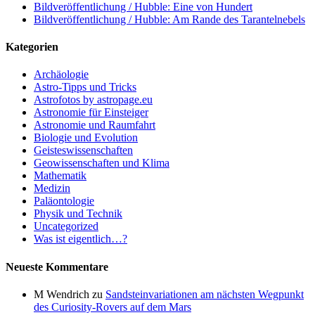
Bildveröffentlichung / Hubble: Eine von Hundert
Bildveröffentlichung / Hubble: Am Rande des Tarantelnebels
Kategorien
Archäologie
Astro-Tipps und Tricks
Astrofotos by astropage.eu
Astronomie für Einsteiger
Astronomie und Raumfahrt
Biologie und Evolution
Geisteswissenschaften
Geowissenschaften und Klima
Mathematik
Medizin
Paläontologie
Physik und Technik
Uncategorized
Was ist eigentlich…?
Neueste Kommentare
M Wendrich
zu
Sandsteinvariationen am nächsten Wegpunkt
des Curiosity-Rovers auf dem Mars