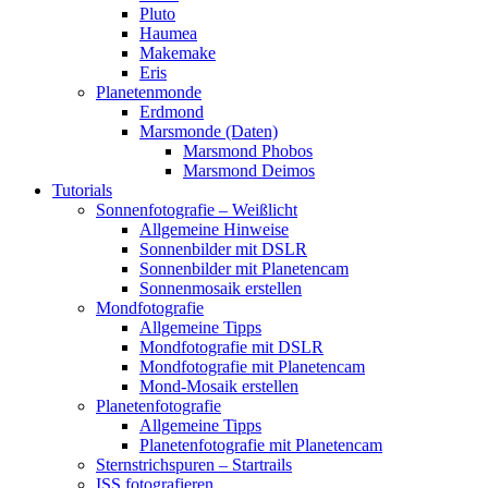
Pluto
Haumea
Makemake
Eris
Planetenmonde
Erdmond
Marsmonde (Daten)
Marsmond Phobos
Marsmond Deimos
Tutorials
Sonnenfotografie – Weißlicht
Allgemeine Hinweise
Sonnenbilder mit DSLR
Sonnenbilder mit Planetencam
Sonnenmosaik erstellen
Mondfotografie
Allgemeine Tipps
Mondfotografie mit DSLR
Mondfotografie mit Planetencam
Mond-Mosaik erstellen
Planetenfotografie
Allgemeine Tipps
Planetenfotografie mit Planetencam
Sternstrichspuren – Startrails
ISS fotografieren