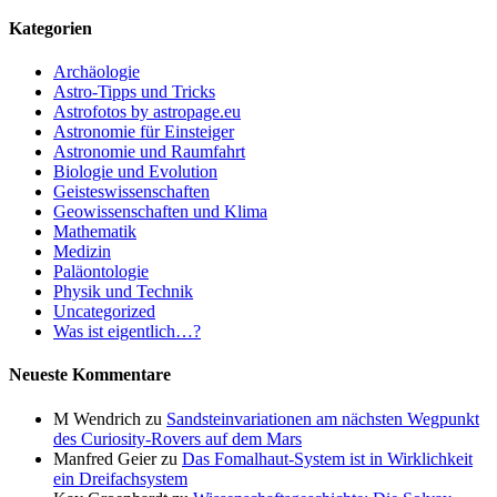
Kategorien
Archäologie
Astro-Tipps und Tricks
Astrofotos by astropage.eu
Astronomie für Einsteiger
Astronomie und Raumfahrt
Biologie und Evolution
Geisteswissenschaften
Geowissenschaften und Klima
Mathematik
Medizin
Paläontologie
Physik und Technik
Uncategorized
Was ist eigentlich…?
Neueste Kommentare
M Wendrich
zu
Sandsteinvariationen am nächsten Wegpunkt
des Curiosity-Rovers auf dem Mars
Manfred Geier
zu
Das Fomalhaut-System ist in Wirklichkeit
ein Dreifachsystem