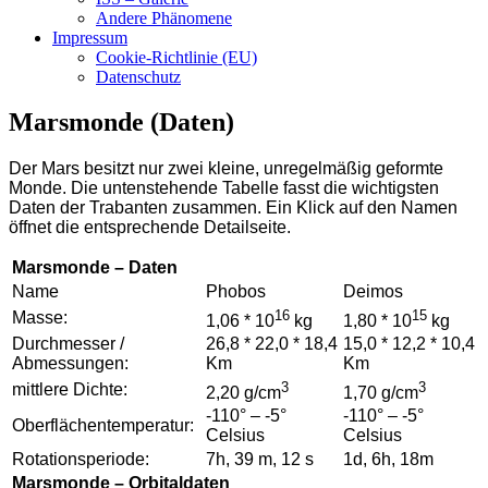
Andere Phänomene
Impressum
Cookie-Richtlinie (EU)
Datenschutz
Marsmonde (Daten)
Der Mars besitzt nur zwei kleine, unregelmäßig geformte
Monde. Die untenstehende Tabelle fasst die wichtigsten
Daten der Trabanten zusammen. Ein Klick auf den Namen
öffnet die entsprechende Detailseite.
Marsmonde – Daten
Name
Phobos
Deimos
16
15
Masse:
1,06 * 10
kg
1,80 * 10
kg
Durchmesser /
26,8 * 22,0 * 18,4
15,0 * 12,2 * 10,4
Abmessungen:
Km
Km
3
3
mittlere Dichte:
2,20 g/cm
1,70 g/cm
-110° – -5°
-110° – -5°
Oberflächentemperatur:
Celsius
Celsius
Rotationsperiode:
7h, 39 m, 12 s
1d, 6h, 18m
Marsmonde – Orbitaldaten