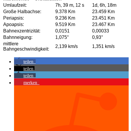
Umlaufzeit:
7h, 39 m, 12 s
1d, 6h, 18m
Große Halbachse:
9.378 Km
23.459 Km
Periapsis:
9.236 Km
23.451 Km
Apoapsis:
9.519 Km
23.467 Km
Bahnexzentrizität:
0,0151
0,00033
Bahnneigung:
1,075°
0,93°
mittlere
2,139 km/s
1,351 km/s
Bahngeschwindigkeit:
teilen
teilen
teilen
merken