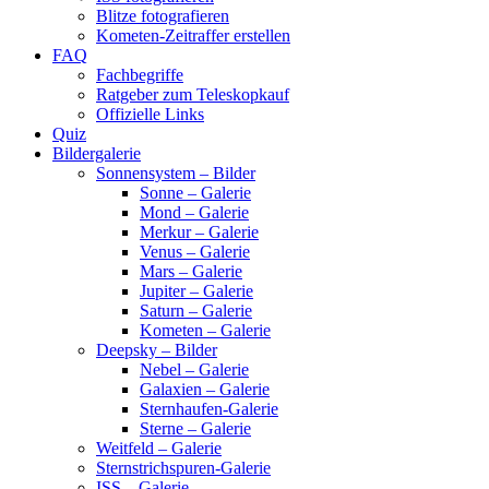
Blitze fotografieren
Kometen-Zeitraffer erstellen
FAQ
Fachbegriffe
Ratgeber zum Teleskopkauf
Offizielle Links
Quiz
Bildergalerie
Sonnensystem – Bilder
Sonne – Galerie
Mond – Galerie
Merkur – Galerie
Venus – Galerie
Mars – Galerie
Jupiter – Galerie
Saturn – Galerie
Kometen – Galerie
Deepsky – Bilder
Nebel – Galerie
Galaxien – Galerie
Sternhaufen-Galerie
Sterne – Galerie
Weitfeld – Galerie
Sternstrichspuren-Galerie
ISS – Galerie