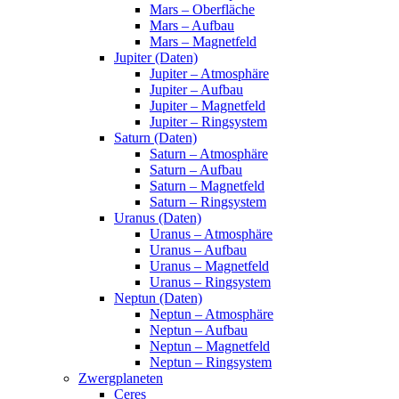
Mars – Oberfläche
Mars – Aufbau
Mars – Magnetfeld
Jupiter (Daten)
Jupiter – Atmosphäre
Jupiter – Aufbau
Jupiter – Magnetfeld
Jupiter – Ringsystem
Saturn (Daten)
Saturn – Atmosphäre
Saturn – Aufbau
Saturn – Magnetfeld
Saturn – Ringsystem
Uranus (Daten)
Uranus – Atmosphäre
Uranus – Aufbau
Uranus – Magnetfeld
Uranus – Ringsystem
Neptun (Daten)
Neptun – Atmosphäre
Neptun – Aufbau
Neptun – Magnetfeld
Neptun – Ringsystem
Zwergplaneten
Ceres