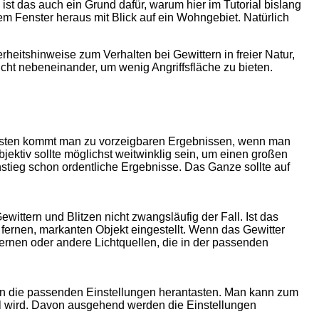
ist das auch ein Grund dafür, warum hier im Tutorial bislang
m Fenster heraus mit Blick auf ein Wohngebiet. Natürlich
rheitshinweise zum Verhalten bei Gewittern in freier Natur,
cht nebeneinander, um wenig Angriffsfläche zu bieten.
fachsten kommt man zu vorzeigbaren Ergebnissen, wenn man
ektiv sollte möglichst weitwinklig sein, um einen großen
nstieg schon ordentliche Ergebnisse. Das Ganze sollte auf
ewittern und Blitzen nicht zwangsläufig der Fall. Ist das
fernen, markanten Objekt eingestellt. Wenn das Gewitter
rnen oder andere Lichtquellen, die in der passenden
r an die passenden Einstellungen herantasten. Man kann zum
el wird. Davon ausgehend werden die Einstellungen