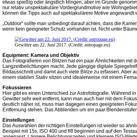
etwas spießig oder ängstlich klingen, aber im Grunde genommen 
nur relativ unspektakuläre Vordergrundmotive wie Wohngebiete
können die Tipps auch auf spektakulärere Motive angewandt 
„Outdoor“ sollte man unbedingt darauf achten, dass die Kamera 
wenn kein geeigneter Schutz vorhanden ist. Nicht unter Bäum
Gewitter am 22. Juni 2017. (Credit: astropage.eu)
Equipment: Kamera und Objektiv
Das Fotografieren von Blitzen hat ein paar Ähnlichkeiten mi
Langzeitbelichtungen macht. Jede gängige digitale Spiegelref
Bildausschnitt und damit auch viele Blitze zu erfassen. Aber 
einem stabilen Stativ sitzen und idealerweise mit einem Fern
Fokussieren
Hier gibt es einen Unterschied zur Astrofotografie. Während in 
Gewitter sehr weit entfernt, kann man auch hier mit dem Foku
deutlich näher ist, muss man dagegen einen geeigneten Foku
Entfernung stehen. Das Abblenden um ein paar Blendenstufen v
Einstellungen
Das Auswählen der richtigen Einstellungen ist wieder so ähn
Beispiel mit 15s, ISO 400 und f/8 beginnen und auf den Test
angepasst. Längere Belichtungszeiten und kleinere ISO-Werte 