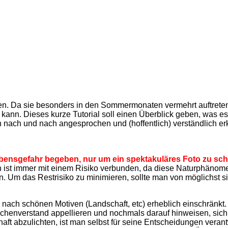
en. Da sie besonders in den Sommermonaten vermehrt auftreten,
 kann. Dieses kurze Tutorial soll einen Überblick geben, was e
ach und nach angesprochen und (hoffentlich) verständlich erk
ebensgefahr begeben, nur um ein spektakuläres Foto zu sch
n ist immer mit einem Risiko verbunden, da diese Naturphänome
n. Um das Restrisiko zu minimieren, sollte man von möglichst s
ach schönen Motiven (Landschaft, etc) erheblich einschränkt. D
henverstand appellieren und nochmals darauf hinweisen, sich 
haft abzulichten, ist man selbst für seine Entscheidungen veran