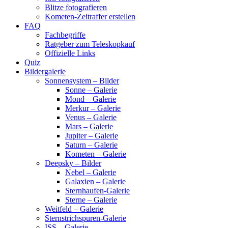
Blitze fotografieren
Kometen-Zeitraffer erstellen
FAQ
Fachbegriffe
Ratgeber zum Teleskopkauf
Offizielle Links
Quiz
Bildergalerie
Sonnensystem – Bilder
Sonne – Galerie
Mond – Galerie
Merkur – Galerie
Venus – Galerie
Mars – Galerie
Jupiter – Galerie
Saturn – Galerie
Kometen – Galerie
Deepsky – Bilder
Nebel – Galerie
Galaxien – Galerie
Sternhaufen-Galerie
Sterne – Galerie
Weitfeld – Galerie
Sternstrichspuren-Galerie
ISS – Galerie