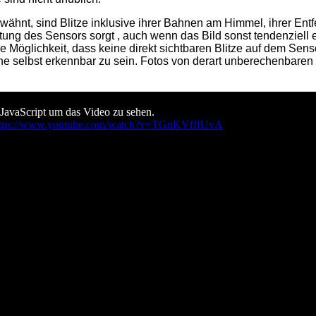
ähnt, sind Blitze inklusive ihrer Bahnen am Himmel, ihrer Entf
chtung des Sensors sorgt , auch wenn das Bild sonst tendenziell
ie Möglichkeit, dass keine direkt sichtbaren Blitze auf dem Se
ohne selbst erkennbar zu sein. Fotos von derart unberechenba
 JavaScript um das Video zu sehen.
ttps://www.youtube.com/watch?v=TGnKVfffUvA