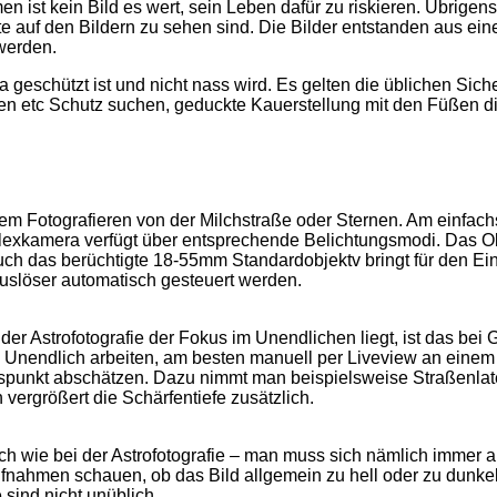
ist kein Bild es wert, sein Leben dafür zu riskieren. Übrigens 
 auf den Bildern zu sehen sind. Die Bilder entstanden aus eine
werden.
geschützt ist und nicht nass wird. Es gelten die üblichen Siche
en etc Schutz suchen, geduckte Kauerstellung mit den Füßen di
t dem Fotografieren von der Milchstraße oder Sternen. Am ein
lexkamera verfügt über entsprechende Belichtungsmodi. Das Obj
auch das berüchtigte 18-55mm Standardobjektv bringt für den Ei
auslöser automatisch gesteuert werden.
der Astrofotografie der Fokus im Unendlichen liegt, ist das bei G
s Unendlich arbeiten, am besten manuell per Liveview an einem 
spunkt abschätzen. Dazu nimmt man beispielsweise Straßenlate
ergrößert die Schärfentiefe zusätzlich.
lich wie bei der Astrofotografie – man muss sich nämlich imme
aufnahmen schauen, ob das Bild allgemein zu hell oder zu dunk
sind nicht unüblich.