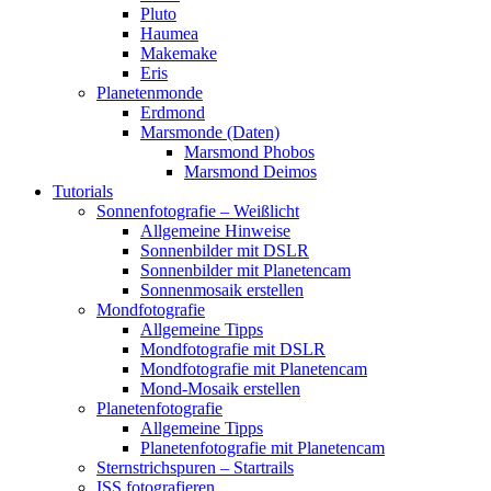
Pluto
Haumea
Makemake
Eris
Planetenmonde
Erdmond
Marsmonde (Daten)
Marsmond Phobos
Marsmond Deimos
Tutorials
Sonnenfotografie – Weißlicht
Allgemeine Hinweise
Sonnenbilder mit DSLR
Sonnenbilder mit Planetencam
Sonnenmosaik erstellen
Mondfotografie
Allgemeine Tipps
Mondfotografie mit DSLR
Mondfotografie mit Planetencam
Mond-Mosaik erstellen
Planetenfotografie
Allgemeine Tipps
Planetenfotografie mit Planetencam
Sternstrichspuren – Startrails
ISS fotografieren