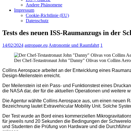
Andere Phänomene
Impressum
Cookie-Richtlinie (EU)
Datenschutz
Tests des neuen ISS-Raumanzugs in der Sc
14/02/2024
astropage.eu
Astronomie und Raumfahrt
1
Der Chef-Testastronaut John "Danny" Olivas von Collins Aeros
Collins Aerospace arbeitet an der Entwicklung eines Raumanz
Design-Meilenstein erreicht.
Der Meilenstein ist ein Pass- und Funktionstest eines Drucka
die NASA dar, der für die aktuellen Operationen und weitere 
Die Agentur wählte Collins Aerospace aus, um einen neuen R
Bezeichnung lautet Extravehicular Mobility Unit. Solche Sys
Der Test wurde an Bord eines kommerziellen Mikrogravitations
für jeweils rund 20 Sekunden die Bedingungen der Schwerelosi
und Studenten die Prüfung von Hardware und die Durchführun