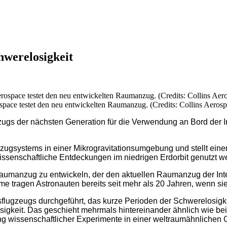
hwerelosigkeit
pace testet den neu entwickelten Raumanzug. (Credits: Collins Aerosp
ugs der nächsten Generation für die Verwendung an Bord der In
nzugsystems in einer Mikrogravitationsumgebung und stellt eine
wissenschaftliche Entdeckungen im niedrigen Erdorbit genutzt w
aumanzug zu entwickeln, der den aktuellen Raumanzug der Inte
teme tragen Astronauten bereits seit mehr als 20 Jahren, wenn
flugzeugs durchgeführt, das kurze Perioden der Schwerelosigkei
gkeit. Das geschieht mehrmals hintereinander ähnlich wie bei 
g wissenschaftlicher Experimente in einer weltraumähnlichen 