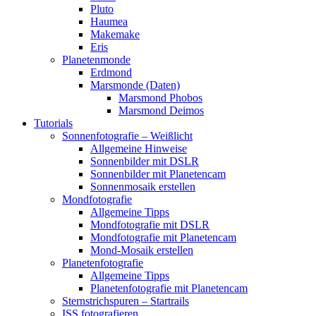
Pluto
Haumea
Makemake
Eris
Planetenmonde
Erdmond
Marsmonde (Daten)
Marsmond Phobos
Marsmond Deimos
Tutorials
Sonnenfotografie – Weißlicht
Allgemeine Hinweise
Sonnenbilder mit DSLR
Sonnenbilder mit Planetencam
Sonnenmosaik erstellen
Mondfotografie
Allgemeine Tipps
Mondfotografie mit DSLR
Mondfotografie mit Planetencam
Mond-Mosaik erstellen
Planetenfotografie
Allgemeine Tipps
Planetenfotografie mit Planetencam
Sternstrichspuren – Startrails
ISS fotografieren