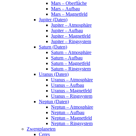
Mars – Oberfläche
Mars – Aufbau
Mars – Magnetfeld
Jupiter (Daten)
Jupiter – Atmosphäre
Jupiter – Aufbau
Jupiter – Magnetfeld
Jupiter – Ringsystem
Saturn (Daten)
Saturn – Atmosphäre
Saturn – Aufbau
Saturn – Magnetfeld
Saturn – Ringsystem
Uranus (Daten)
Uranus – Atmosphäre
Uranus – Aufbau
Uranus – Magnetfeld
Uranus – Ringsystem
Neptun (Daten)
Neptun – Atmosphäre
Neptun – Aufbau
Neptun – Magnetfeld
Neptun – Ringsystem
Zwergplaneten
Ceres