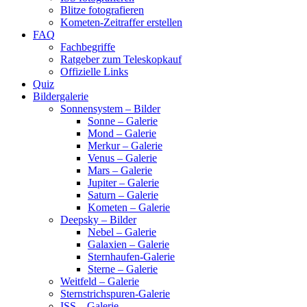
Blitze fotografieren
Kometen-Zeitraffer erstellen
FAQ
Fachbegriffe
Ratgeber zum Teleskopkauf
Offizielle Links
Quiz
Bildergalerie
Sonnensystem – Bilder
Sonne – Galerie
Mond – Galerie
Merkur – Galerie
Venus – Galerie
Mars – Galerie
Jupiter – Galerie
Saturn – Galerie
Kometen – Galerie
Deepsky – Bilder
Nebel – Galerie
Galaxien – Galerie
Sternhaufen-Galerie
Sterne – Galerie
Weitfeld – Galerie
Sternstrichspuren-Galerie
ISS – Galerie