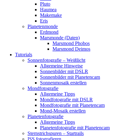
Pluto
Haumea
Makemake
Eris
Planetenmonde
Erdmond
Marsmonde (Daten)
Marsmond Phobos
Marsmond Deimos
Tutorials
Sonnenfotografie – Weißlicht
Allgemeine Hinweise
Sonnenbilder mit DSLR
Sonnenbilder mit Planetencam
Sonnenmosaik erstellen
Mondfotografie
Allgemeine Tipps
Mondfotografie mit DSLR
Mondfotografie mit Planetencam
Mond-Mosaik erstellen
Planetenfotografie
Allgemeine Tipps
Planetenfotografie mit Planetencam
Sternstrichspuren – Startrails
ISS fotografieren