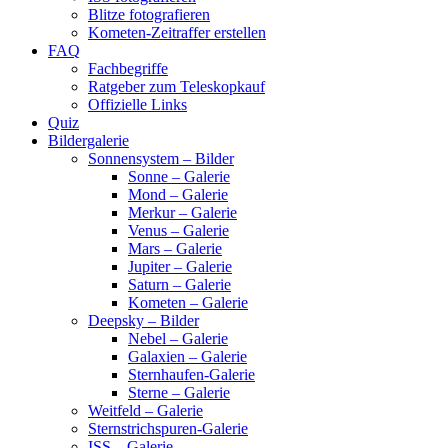
Blitze fotografieren
Kometen-Zeitraffer erstellen
FAQ
Fachbegriffe
Ratgeber zum Teleskopkauf
Offizielle Links
Quiz
Bildergalerie
Sonnensystem – Bilder
Sonne – Galerie
Mond – Galerie
Merkur – Galerie
Venus – Galerie
Mars – Galerie
Jupiter – Galerie
Saturn – Galerie
Kometen – Galerie
Deepsky – Bilder
Nebel – Galerie
Galaxien – Galerie
Sternhaufen-Galerie
Sterne – Galerie
Weitfeld – Galerie
Sternstrichspuren-Galerie
ISS – Galerie