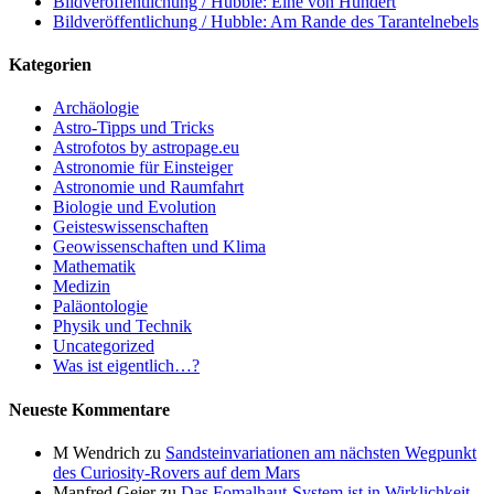
Bildveröffentlichung / Hubble: Eine von Hundert
Bildveröffentlichung / Hubble: Am Rande des Tarantelnebels
Kategorien
Archäologie
Astro-Tipps und Tricks
Astrofotos by astropage.eu
Astronomie für Einsteiger
Astronomie und Raumfahrt
Biologie und Evolution
Geisteswissenschaften
Geowissenschaften und Klima
Mathematik
Medizin
Paläontologie
Physik und Technik
Uncategorized
Was ist eigentlich…?
Neueste Kommentare
M Wendrich
zu
Sandsteinvariationen am nächsten Wegpunkt
des Curiosity-Rovers auf dem Mars
Manfred Geier
zu
Das Fomalhaut-System ist in Wirklichkeit