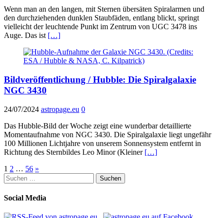
Wenn man an den langen, mit Sternen übersäten Spiralarmen und
den durchziehenden dunklen Staubfäden, entlang blickt, springt
vielleicht der leuchtende Punkt im Zentrum von UGC 3478 ins
Auge. Das ist
[…]
Bildveröffentlichung / Hubble: Die Spiralgalaxie
NGC 3430
24/07/2024
astropage.eu
0
Das Hubble-Bild der Woche zeigt eine wunderbar detaillierte
Momentaufnahme von NGC 3430. Die Spiralgalaxie liegt ungefähr
100 Millionen Lichtjahre von unserem Sonnensystem entfernt in
Richtung des Sternbildes Leo Minor (Kleiner
[…]
Seitennummerierung
1
2
…
56
»
Suchen
der
nach:
Beiträge
Social Media