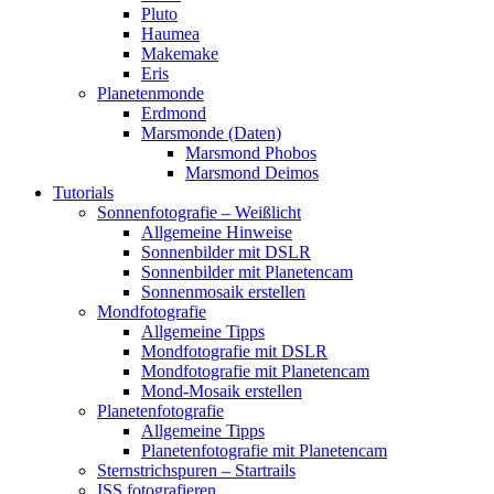
Pluto
Haumea
Makemake
Eris
Planetenmonde
Erdmond
Marsmonde (Daten)
Marsmond Phobos
Marsmond Deimos
Tutorials
Sonnenfotografie – Weißlicht
Allgemeine Hinweise
Sonnenbilder mit DSLR
Sonnenbilder mit Planetencam
Sonnenmosaik erstellen
Mondfotografie
Allgemeine Tipps
Mondfotografie mit DSLR
Mondfotografie mit Planetencam
Mond-Mosaik erstellen
Planetenfotografie
Allgemeine Tipps
Planetenfotografie mit Planetencam
Sternstrichspuren – Startrails
ISS fotografieren