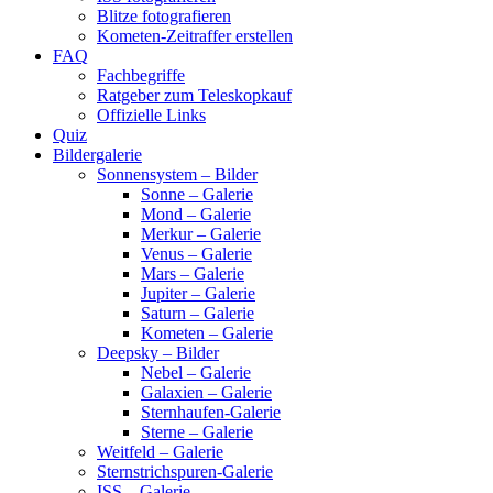
Blitze fotografieren
Kometen-Zeitraffer erstellen
FAQ
Fachbegriffe
Ratgeber zum Teleskopkauf
Offizielle Links
Quiz
Bildergalerie
Sonnensystem – Bilder
Sonne – Galerie
Mond – Galerie
Merkur – Galerie
Venus – Galerie
Mars – Galerie
Jupiter – Galerie
Saturn – Galerie
Kometen – Galerie
Deepsky – Bilder
Nebel – Galerie
Galaxien – Galerie
Sternhaufen-Galerie
Sterne – Galerie
Weitfeld – Galerie
Sternstrichspuren-Galerie
ISS – Galerie