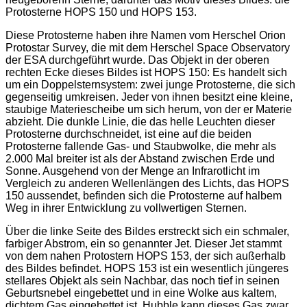
Protosterne HOPS 150 und HOPS 153.
Diese Protosterne haben ihre Namen vom Herschel Orion
Protostar Survey, die mit dem Herschel Space Observatory
der ESA durchgeführt wurde. Das Objekt in der oberen
rechten Ecke dieses Bildes ist HOPS 150: Es handelt sich
um ein Doppelsternsystem: zwei junge Protosterne, die sich
gegenseitig umkreisen. Jeder von ihnen besitzt eine kleine,
staubige Materiescheibe um sich herum, von der er Materie
abzieht. Die dunkle Linie, die das helle Leuchten dieser
Protosterne durchschneidet, ist eine auf die beiden
Protosterne fallende Gas- und Staubwolke, die mehr als
2.000 Mal breiter ist als der Abstand zwischen Erde und
Sonne. Ausgehend von der Menge an Infrarotlicht im
Vergleich zu anderen Wellenlängen des Lichts, das HOPS
150 aussendet, befinden sich die Protosterne auf halbem
Weg in ihrer Entwicklung zu vollwertigen Sternen.
Über die linke Seite des Bildes erstreckt sich ein schmaler,
farbiger Abstrom, ein so genannter Jet. Dieser Jet stammt
von dem nahen Protostern HOPS 153, der sich außerhalb
des Bildes befindet. HOPS 153 ist ein wesentlich jüngeres
stellares Objekt als sein Nachbar, das noch tief in seinen
Geburtsnebel eingebettet und in eine Wolke aus kaltem,
dichtem Gas eingebettet ist. Hubble kann dieses Gas zwar