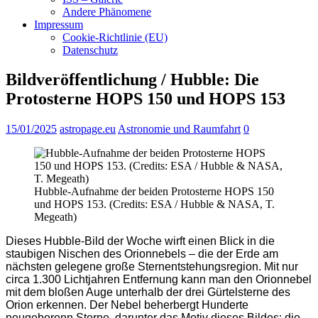
Andere Phänomene
Impressum
Cookie-Richtlinie (EU)
Datenschutz
Bildveröffentlichung / Hubble: Die
Protosterne HOPS 150 und HOPS 153
15/01/2025
astropage.eu
Astronomie und Raumfahrt
0
Hubble-Aufnahme der beiden Protosterne HOPS 150
und HOPS 153. (Credits: ESA / Hubble & NASA, T.
Megeath)
Dieses Hubble-Bild der Woche wirft einen Blick in die
staubigen Nischen des Orionnebels – die der Erde am
nächsten gelegene große Sternentstehungsregion. Mit nur
circa 1.300 Lichtjahren Entfernung kann man den Orionnebel
mit dem bloßen Auge unterhalb der drei Gürtelsterne des
Orion erkennen. Der Nebel beherbergt Hunderte
neugeborenn Sterne, darunter das Motiv dieses Bildes: die