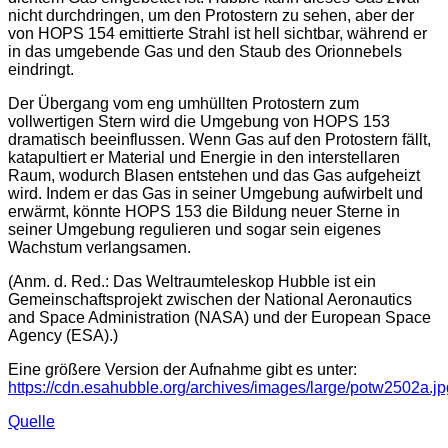
nicht durchdringen, um den Protostern zu sehen, aber der
von HOPS 154 emittierte Strahl ist hell sichtbar, während er
in das umgebende Gas und den Staub des Orionnebels
eindringt.
Der Übergang vom eng umhüllten Protostern zum
vollwertigen Stern wird die Umgebung von HOPS 153
dramatisch beeinflussen. Wenn Gas auf den Protostern fällt,
katapultiert er Material und Energie in den interstellaren
Raum, wodurch Blasen entstehen und das Gas aufgeheizt
wird. Indem er das Gas in seiner Umgebung aufwirbelt und
erwärmt, könnte HOPS 153 die Bildung neuer Sterne in
seiner Umgebung regulieren und sogar sein eigenes
Wachstum verlangsamen.
(Anm. d. Red.: Das Weltraumteleskop Hubble ist ein
Gemeinschaftsprojekt zwischen der National Aeronautics
and Space Administration (NASA) und der European Space
Agency (ESA).)
Eine größere Version der Aufnahme gibt es unter:
https://cdn.esahubble.org/archives/images/large/potw2502a.jp
Quelle