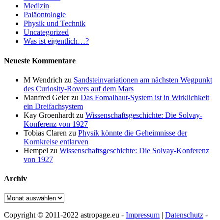
Medizin
Paläontologie
Physik und Technik
Uncategorized
Was ist eigentlich…?
Neueste Kommentare
M Wendrich
zu
Sandsteinvariationen am nächsten Wegpunkt
des Curiosity-Rovers auf dem Mars
Manfred Geier
zu
Das Fomalhaut-System ist in Wirklichkeit
ein Dreifachsystem
Kay Groenhardt
zu
Wissenschaftsgeschichte: Die Solvay-
Konferenz von 1927
Tobias Claren
zu
Physik könnte die Geheimnisse der
Kornkreise entlarven
Hempel
zu
Wissenschaftsgeschichte: Die Solvay-Konferenz
von 1927
Archiv
Archiv
Copyright © 2011-2022 astropage.eu -
Impressum
|
Datenschutz
-