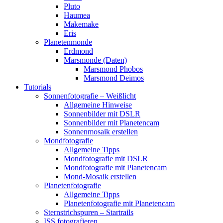
Pluto
Haumea
Makemake
Eris
Planetenmonde
Erdmond
Marsmonde (Daten)
Marsmond Phobos
Marsmond Deimos
Tutorials
Sonnenfotografie – Weißlicht
Allgemeine Hinweise
Sonnenbilder mit DSLR
Sonnenbilder mit Planetencam
Sonnenmosaik erstellen
Mondfotografie
Allgemeine Tipps
Mondfotografie mit DSLR
Mondfotografie mit Planetencam
Mond-Mosaik erstellen
Planetenfotografie
Allgemeine Tipps
Planetenfotografie mit Planetencam
Sternstrichspuren – Startrails
ISS fotografieren