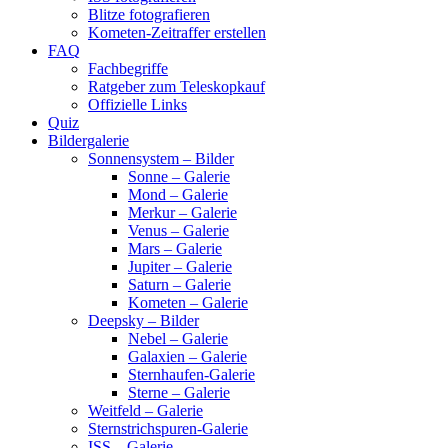
Blitze fotografieren
Kometen-Zeitraffer erstellen
FAQ
Fachbegriffe
Ratgeber zum Teleskopkauf
Offizielle Links
Quiz
Bildergalerie
Sonnensystem – Bilder
Sonne – Galerie
Mond – Galerie
Merkur – Galerie
Venus – Galerie
Mars – Galerie
Jupiter – Galerie
Saturn – Galerie
Kometen – Galerie
Deepsky – Bilder
Nebel – Galerie
Galaxien – Galerie
Sternhaufen-Galerie
Sterne – Galerie
Weitfeld – Galerie
Sternstrichspuren-Galerie
ISS – Galerie