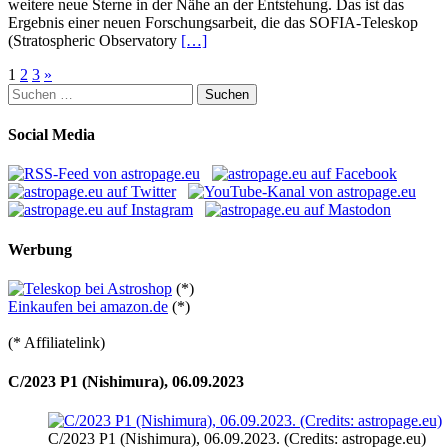
weitere neue Sterne in der Nähe an der Entstehung. Das ist das
Ergebnis einer neuen Forschungsarbeit, die das SOFIA-Teleskop
(Stratospheric Observatory
[…]
Seitennummerierung
1
2
3
»
Suchen
der
nach:
Beiträge
Social Media
Werbung
(*)
Einkaufen bei amazon.de
(*)
(* Affiliatelink)
C/2023 P1 (Nishimura), 06.09.2023
C/2023 P1 (Nishimura), 06.09.2023. (Credits: astropage.eu)