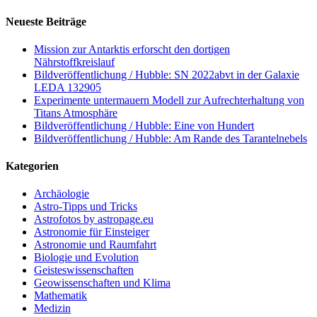
Neueste Beiträge
Mission zur Antarktis erforscht den dortigen
Nährstoffkreislauf
Bildveröffentlichung / Hubble: SN 2022abvt in der Galaxie
LEDA 132905
Experimente untermauern Modell zur Aufrechterhaltung von
Titans Atmosphäre
Bildveröffentlichung / Hubble: Eine von Hundert
Bildveröffentlichung / Hubble: Am Rande des Tarantelnebels
Kategorien
Archäologie
Astro-Tipps und Tricks
Astrofotos by astropage.eu
Astronomie für Einsteiger
Astronomie und Raumfahrt
Biologie und Evolution
Geisteswissenschaften
Geowissenschaften und Klima
Mathematik
Medizin