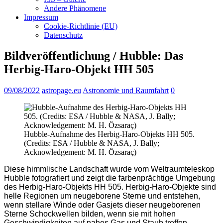
Andere Phänomene
Impressum
Cookie-Richtlinie (EU)
Datenschutz
Bildveröffentlichung / Hubble: Das
Herbig-Haro-Objekt HH 505
09/08/2022
astropage.eu
Astronomie und Raumfahrt
0
Hubble-Aufnahme des Herbig-Haro-Objekts HH 505.
(Credits: ESA / Hubble & NASA, J. Bally;
Acknowledgement: M. H. Özsaraç)
Diese himmlische Landschaft wurde vom Weltraumteleskop
Hubble fotografiert und zeigt die farbenprächtige Umgebung
des Herbig-Haro-Objekts HH 505. Herbig-Haro-Objekte sind
helle Regionen um neugeborene Sterne und entstehen,
wenn stellare Winde oder Gasjets dieser neugeborenen
Sterne Schockwellen bilden, wenn sie mit hohen
Geschwindigkeiten auf nahes Gas und Staub treffen.