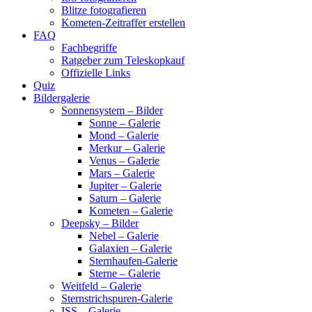
Blitze fotografieren
Kometen-Zeitraffer erstellen
FAQ
Fachbegriffe
Ratgeber zum Teleskopkauf
Offizielle Links
Quiz
Bildergalerie
Sonnensystem – Bilder
Sonne – Galerie
Mond – Galerie
Merkur – Galerie
Venus – Galerie
Mars – Galerie
Jupiter – Galerie
Saturn – Galerie
Kometen – Galerie
Deepsky – Bilder
Nebel – Galerie
Galaxien – Galerie
Sternhaufen-Galerie
Sterne – Galerie
Weitfeld – Galerie
Sternstrichspuren-Galerie
ISS – Galerie