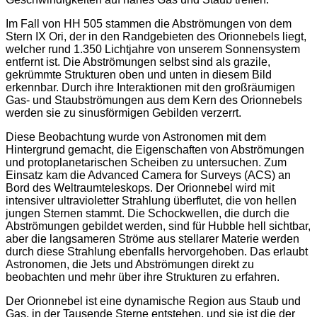
Im Fall von HH 505 stammen die Abströmungen von dem
Stern IX Ori, der in den Randgebieten des Orionnebels liegt,
welcher rund 1.350 Lichtjahre von unserem Sonnensystem
entfernt ist. Die Abströmungen selbst sind als grazile,
gekrümmte Strukturen oben und unten in diesem Bild
erkennbar. Durch ihre Interaktionen mit den großräumigen
Gas- und Staubströmungen aus dem Kern des Orionnebels
werden sie zu sinusförmigen Gebilden verzerrt.
Diese Beobachtung wurde von Astronomen mit dem
Hintergrund gemacht, die Eigenschaften von Abströmungen
und protoplanetarischen Scheiben zu untersuchen. Zum
Einsatz kam die Advanced Camera for Surveys (ACS) an
Bord des Weltraumteleskops. Der Orionnebel wird mit
intensiver ultravioletter Strahlung überflutet, die von hellen
jungen Sternen stammt. Die Schockwellen, die durch die
Abströmungen gebildet werden, sind für Hubble hell sichtbar,
aber die langsameren Ströme aus stellarer Materie werden
durch diese Strahlung ebenfalls hervorgehoben. Das erlaubt
Astronomen, die Jets und Abströmungen direkt zu
beobachten und mehr über ihre Strukturen zu erfahren.
Der Orionnebel ist eine dynamische Region aus Staub und
Gas, in der Tausende Sterne entstehen, und sie ist die der