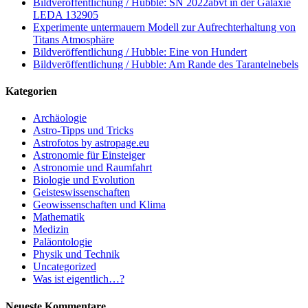
Bildveröffentlichung / Hubble: SN 2022abvt in der Galaxie
LEDA 132905
Experimente untermauern Modell zur Aufrechterhaltung von
Titans Atmosphäre
Bildveröffentlichung / Hubble: Eine von Hundert
Bildveröffentlichung / Hubble: Am Rande des Tarantelnebels
Kategorien
Archäologie
Astro-Tipps und Tricks
Astrofotos by astropage.eu
Astronomie für Einsteiger
Astronomie und Raumfahrt
Biologie und Evolution
Geisteswissenschaften
Geowissenschaften und Klima
Mathematik
Medizin
Paläontologie
Physik und Technik
Uncategorized
Was ist eigentlich…?
Neueste Kommentare