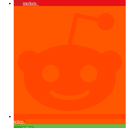
merken
teilen