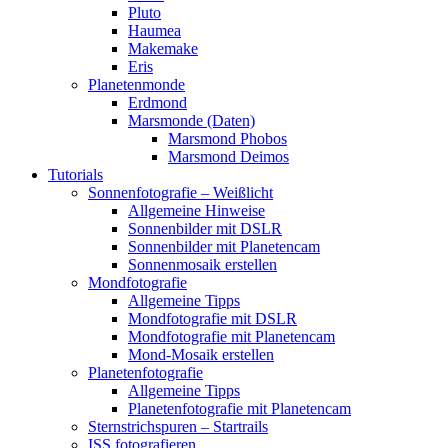
Pluto
Haumea
Makemake
Eris
Planetenmonde
Erdmond
Marsmonde (Daten)
Marsmond Phobos
Marsmond Deimos
Tutorials
Sonnenfotografie – Weißlicht
Allgemeine Hinweise
Sonnenbilder mit DSLR
Sonnenbilder mit Planetencam
Sonnenmosaik erstellen
Mondfotografie
Allgemeine Tipps
Mondfotografie mit DSLR
Mondfotografie mit Planetencam
Mond-Mosaik erstellen
Planetenfotografie
Allgemeine Tipps
Planetenfotografie mit Planetencam
Sternstrichspuren – Startrails
ISS fotografieren