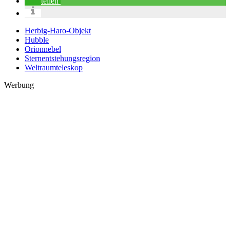
teilen
Herbig-Haro-Objekt
Hubble
Orionnebel
Sternentstehungsregion
Weltraumteleskop
Werbung