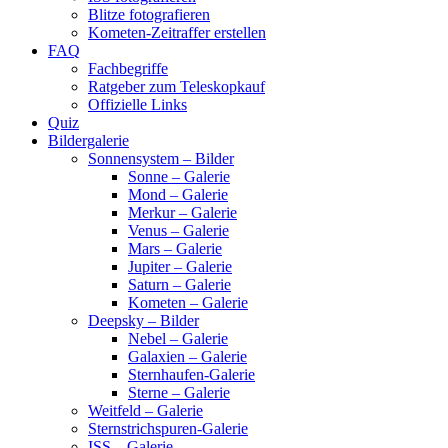
Blitze fotografieren
Kometen-Zeitraffer erstellen
FAQ
Fachbegriffe
Ratgeber zum Teleskopkauf
Offizielle Links
Quiz
Bildergalerie
Sonnensystem – Bilder
Sonne – Galerie
Mond – Galerie
Merkur – Galerie
Venus – Galerie
Mars – Galerie
Jupiter – Galerie
Saturn – Galerie
Kometen – Galerie
Deepsky – Bilder
Nebel – Galerie
Galaxien – Galerie
Sternhaufen-Galerie
Sterne – Galerie
Weitfeld – Galerie
Sternstrichspuren-Galerie
ISS – Galerie