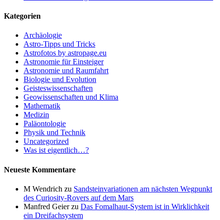
Kategorien
Archäologie
Astro-Tipps und Tricks
Astrofotos by astropage.eu
Astronomie für Einsteiger
Astronomie und Raumfahrt
Biologie und Evolution
Geisteswissenschaften
Geowissenschaften und Klima
Mathematik
Medizin
Paläontologie
Physik und Technik
Uncategorized
Was ist eigentlich…?
Neueste Kommentare
M Wendrich
zu
Sandsteinvariationen am nächsten Wegpunkt
des Curiosity-Rovers auf dem Mars
Manfred Geier
zu
Das Fomalhaut-System ist in Wirklichkeit
ein Dreifachsystem