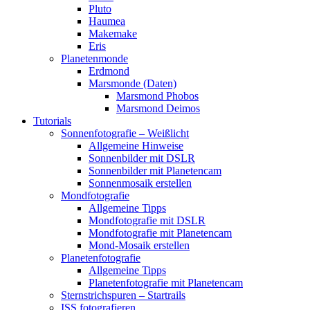
Pluto
Haumea
Makemake
Eris
Planetenmonde
Erdmond
Marsmonde (Daten)
Marsmond Phobos
Marsmond Deimos
Tutorials
Sonnenfotografie – Weißlicht
Allgemeine Hinweise
Sonnenbilder mit DSLR
Sonnenbilder mit Planetencam
Sonnenmosaik erstellen
Mondfotografie
Allgemeine Tipps
Mondfotografie mit DSLR
Mondfotografie mit Planetencam
Mond-Mosaik erstellen
Planetenfotografie
Allgemeine Tipps
Planetenfotografie mit Planetencam
Sternstrichspuren – Startrails
ISS fotografieren