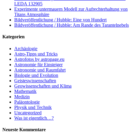
LEDA 132905
Experimente untermauern Modell zur Aufrechterhaltung von
Titans Atmosphäre
Bildveröffentlichung / Hubble: Eine von Hundert
Bildveröffentlichung / Hubble: Am Rande des Tarantelnebels
Kategorien
Archäologie
Astro-Tipps und Tricks
Astrofotos by astropage.eu
Astronomie für Einsteiger
Astronomie und Raumfahrt
Biologie und Evolution
Geisteswissenschaften
Geowissenschaften und Klima
Mathematik
Medizin
Paläontologie
Physik und Technik
Uncategorized
Was ist eigentlich…?
Neueste Kommentare