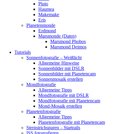
Pluto
Haumea
Makemake
Eris
Planetenmonde
Erdmond
Marsmonde (Daten)
Marsmond Phobos
Marsmond Deimos
Tutorials
Sonnenfotografie – Weißlicht
Allgemeine Hinweise
Sonnenbilder mit DSLR
Sonnenbilder mit Planetencam
Sonnenmosaik erstellen
Mondfotografie
Allgemeine Tipps
Mondfotografie mit DSLR
Mondfotografie mit Planetencam
Mond-Mosaik erstellen
Planetenfotografie
Allgemeine Tipps
Planetenfotografie mit Planetencam
Sternstrichspuren – Startrails
ISS fotografieren