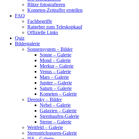
Blitze fotografieren
Kometen-Zeitraffer erstellen
FAQ
Fachbegriffe
Ratgeber zum Teleskopkauf
Offizielle Links
Quiz
Bildergalerie
Sonnensystem – Bilder
Sonne – Galerie
Mond – Galerie
Merkur – Galerie
Venus – Galerie
Mars – Galerie
Jupiter – Galerie
Saturn – Galerie
Kometen – Galerie
Deepsky – Bilder
Nebel – Galerie
Galaxien – Galerie
Sternhaufen-Galerie
Sterne – Galerie
Weitfeld – Galerie
Sternstrichspuren-Galerie
ISS – Galerie