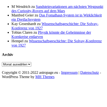
M Wendrich
zu
Sandsteinvariationen am nächsten Wegpunkt
des Curiosity-Rovers auf dem Mars
Manfred Geier
zu
Das Fomalhaut-System ist in Wirklichkeit
ein Dreifachsystem
Kay Groenhardt
zu
Wissenschaftsgeschichte: Die Solvay-
Konferenz von 1927
Tobias Claren
zu
Physik könnte die Geheimnisse der
Kornkreise entlarven
Hempel
zu
Wissenschaftsgeschichte: Die Solvay-Konferenz
von 1927
Archiv
Archiv
Copyright © 2011-2022 astropage.eu -
Impressum
|
Datenschutz
-
WordPress Theme by
MH Themes