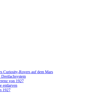
es Curiosity-Rovers auf dem Mars
n Dreifachsystem
erenz von 1927
e entlarven
on 1927