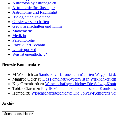
Astrofotos by astropage.eu
Astronomie für Einsteiger
Astronomie und Raumfahrt
Biologie und Evolution
Geisteswissenschaften
Geowissenschaften und Klima
Mathematik
Medizin
Paläontologie
Physik und Technik
Uncategorized
Was ist eigentlich…?
Neueste Kommentare
M Wendrich
zu
Sandsteinvariationen am nächsten Wegpunkt d
Manfred Geier
zu
Das Fomalhaut-System ist in Wirklichkeit ei
Kay Groenhardt
zu
Wissenschaftsgeschichte: Die Solvay-Konf
Tobias Claren
zu
Physik könnte die Geheimnisse der Kornkreis
Hempel
zu
Wissenschaftsgeschichte: Die Solvay-Konferenz v
Archiv
Archiv