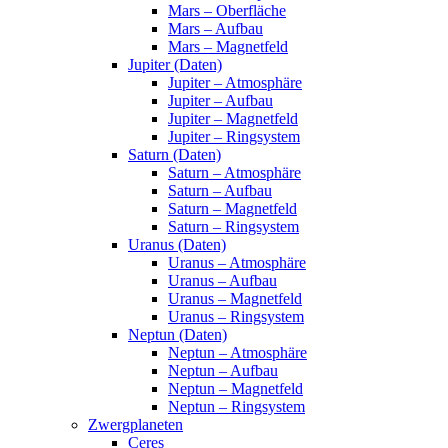
Mars – Oberfläche
Mars – Aufbau
Mars – Magnetfeld
Jupiter (Daten)
Jupiter – Atmosphäre
Jupiter – Aufbau
Jupiter – Magnetfeld
Jupiter – Ringsystem
Saturn (Daten)
Saturn – Atmosphäre
Saturn – Aufbau
Saturn – Magnetfeld
Saturn – Ringsystem
Uranus (Daten)
Uranus – Atmosphäre
Uranus – Aufbau
Uranus – Magnetfeld
Uranus – Ringsystem
Neptun (Daten)
Neptun – Atmosphäre
Neptun – Aufbau
Neptun – Magnetfeld
Neptun – Ringsystem
Zwergplaneten
Ceres