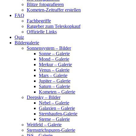
Blitze fotografieren
Kometen-Zeitraffer erstellen
FAQ
Fachbegriffe
Ratgeber zum Teleskopkauf
Offizielle Links
Quiz
Bildergalerie
Sonnensystem – Bilder
Sonne – Galerie
Mond – Galerie
Merkur – Galerie
Venus – Galerie
Mars – Galerie
Jupiter – Galerie
Saturn – Galerie
Kometen – Galerie
Deepsky – Bilder
Nebel – Galerie
Galaxien – Galerie
Sternhaufen-Galerie
Sterne – Galerie
Weitfeld – Galerie
Sternstrichspuren-Galerie
ISS – Galerie