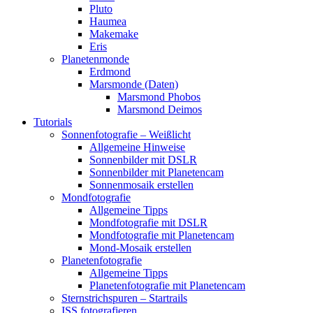
Pluto
Haumea
Makemake
Eris
Planetenmonde
Erdmond
Marsmonde (Daten)
Marsmond Phobos
Marsmond Deimos
Tutorials
Sonnenfotografie – Weißlicht
Allgemeine Hinweise
Sonnenbilder mit DSLR
Sonnenbilder mit Planetencam
Sonnenmosaik erstellen
Mondfotografie
Allgemeine Tipps
Mondfotografie mit DSLR
Mondfotografie mit Planetencam
Mond-Mosaik erstellen
Planetenfotografie
Allgemeine Tipps
Planetenfotografie mit Planetencam
Sternstrichspuren – Startrails
ISS fotografieren