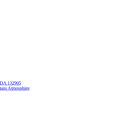
LEDA 132905
itans Atmosphäre