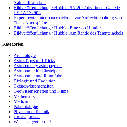
Nährstoffkreislauf
Bildveröffentlichung / Hubble: SN 2022abvt in der Galaxie
LEDA 132905
Experimente untermauern Modell zur Aufrechterhaltung von
Titans Atmosphäre
Bildveröffentlichung / Hubble: Eine von Hundert
Bildveröffentlichung / Hubble: Am Rande des Tarantelnebels
Kategorien
Archäologie
Astro-Tipps und Tricks
Astrofotos by astropage.eu
Astronomie für Einsteiger
Astronomie und Raumfahrt
Biologie und Evolution
Geisteswissenschaften
Geowissenschaften und Klima
Mathematik
Medizin
Paläontologie
Physik und Technik
Uncategorized
Was ist eigentlich…?