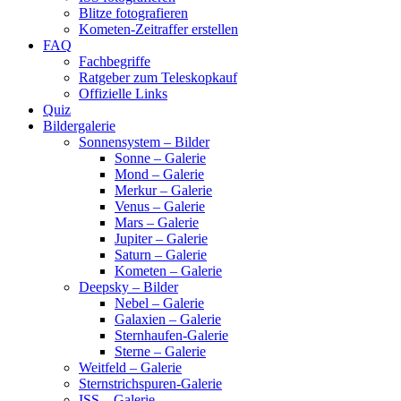
Blitze fotografieren
Kometen-Zeitraffer erstellen
FAQ
Fachbegriffe
Ratgeber zum Teleskopkauf
Offizielle Links
Quiz
Bildergalerie
Sonnensystem – Bilder
Sonne – Galerie
Mond – Galerie
Merkur – Galerie
Venus – Galerie
Mars – Galerie
Jupiter – Galerie
Saturn – Galerie
Kometen – Galerie
Deepsky – Bilder
Nebel – Galerie
Galaxien – Galerie
Sternhaufen-Galerie
Sterne – Galerie
Weitfeld – Galerie
Sternstrichspuren-Galerie
ISS – Galerie