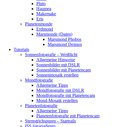
Pluto
Haumea
Makemake
Eris
Planetenmonde
Erdmond
Marsmonde (Daten)
Marsmond Phobos
Marsmond Deimos
Tutorials
Sonnenfotografie – Weißlicht
Allgemeine Hinweise
Sonnenbilder mit DSLR
Sonnenbilder mit Planetencam
Sonnenmosaik erstellen
Mondfotografie
Allgemeine Tipps
Mondfotografie mit DSLR
Mondfotografie mit Planetencam
Mond-Mosaik erstellen
Planetenfotografie
Allgemeine Tipps
Planetenfotografie mit Planetencam
Sternstrichspuren – Startrails
ISS fotografieren