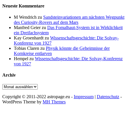
Neueste Kommentare
M Wendrich
zu
Sandsteinvariationen am nächsten Wegpunkt
des Curiosity-Rovers auf dem Mars
Manfred Geier
zu
Das Fomalhaut-System ist in Wirklichkeit
ein Dreifachsystem
Kay Groenhardt
zu
Wissenschaftsgeschichte: Die Solvay-
Konferenz von 1927
Tobias Claren
zu
Physik könnte die Geheimnisse der
Kornkreise entlarven
Hempel
zu
Wissenschaftsgeschichte: Die Solvay-Konferenz
von 1927
Archiv
Archiv
Copyright © 2011-2022 astropage.eu -
Impressum
|
Datenschutz
-
WordPress Theme by
MH Themes