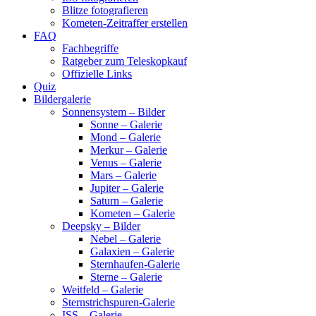
Blitze fotografieren
Kometen-Zeitraffer erstellen
FAQ
Fachbegriffe
Ratgeber zum Teleskopkauf
Offizielle Links
Quiz
Bildergalerie
Sonnensystem – Bilder
Sonne – Galerie
Mond – Galerie
Merkur – Galerie
Venus – Galerie
Mars – Galerie
Jupiter – Galerie
Saturn – Galerie
Kometen – Galerie
Deepsky – Bilder
Nebel – Galerie
Galaxien – Galerie
Sternhaufen-Galerie
Sterne – Galerie
Weitfeld – Galerie
Sternstrichspuren-Galerie
ISS – Galerie