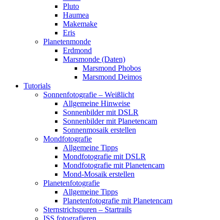
Pluto
Haumea
Makemake
Eris
Planetenmonde
Erdmond
Marsmonde (Daten)
Marsmond Phobos
Marsmond Deimos
Tutorials
Sonnenfotografie – Weißlicht
Allgemeine Hinweise
Sonnenbilder mit DSLR
Sonnenbilder mit Planetencam
Sonnenmosaik erstellen
Mondfotografie
Allgemeine Tipps
Mondfotografie mit DSLR
Mondfotografie mit Planetencam
Mond-Mosaik erstellen
Planetenfotografie
Allgemeine Tipps
Planetenfotografie mit Planetencam
Sternstrichspuren – Startrails
ISS fotografieren