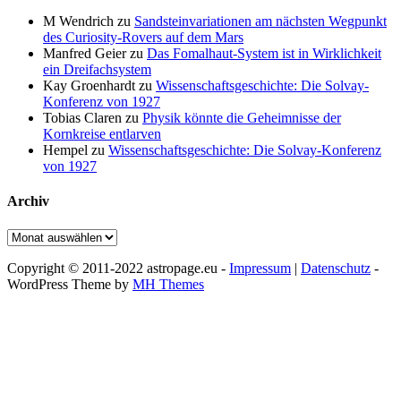
M Wendrich
zu
Sandsteinvariationen am nächsten Wegpunkt
des Curiosity-Rovers auf dem Mars
Manfred Geier
zu
Das Fomalhaut-System ist in Wirklichkeit
ein Dreifachsystem
Kay Groenhardt
zu
Wissenschaftsgeschichte: Die Solvay-
Konferenz von 1927
Tobias Claren
zu
Physik könnte die Geheimnisse der
Kornkreise entlarven
Hempel
zu
Wissenschaftsgeschichte: Die Solvay-Konferenz
von 1927
Archiv
Archiv
Copyright © 2011-2022 astropage.eu -
Impressum
|
Datenschutz
-
WordPress Theme by
MH Themes