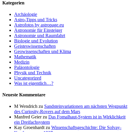
Kategorien
Archäologie
Astro-Tipps und Tricks
Astrofotos by astropage.eu
Astronomie für Einsteiger
Astronomie und Raumfahrt
Biologie und Evolution
Geisteswissenschaften
Geowissenschaften und Klima
Mathematik
Medizin
Paläontologie
Physik und Technik
Uncategorized
Was ist eigentlich…?
Neueste Kommentare
M Wendrich
zu
Sandsteinvariationen am nächsten Wegpunkt
des Curiosity-Rovers auf dem Mars
Manfred Geier
zu
Das Fomalhaut-System ist in Wirklichkeit
ein Dreifachsystem
Kay Groenhardt
zu
Wissenschaftsgeschichte: Die Solvay-