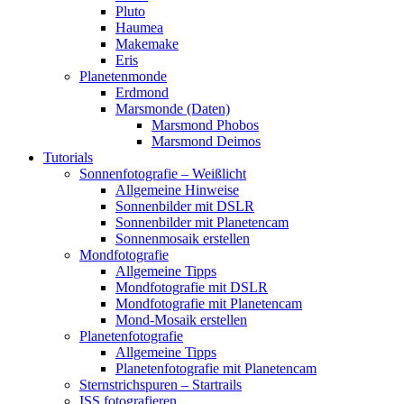
Pluto
Haumea
Makemake
Eris
Planetenmonde
Erdmond
Marsmonde (Daten)
Marsmond Phobos
Marsmond Deimos
Tutorials
Sonnenfotografie – Weißlicht
Allgemeine Hinweise
Sonnenbilder mit DSLR
Sonnenbilder mit Planetencam
Sonnenmosaik erstellen
Mondfotografie
Allgemeine Tipps
Mondfotografie mit DSLR
Mondfotografie mit Planetencam
Mond-Mosaik erstellen
Planetenfotografie
Allgemeine Tipps
Planetenfotografie mit Planetencam
Sternstrichspuren – Startrails
ISS fotografieren