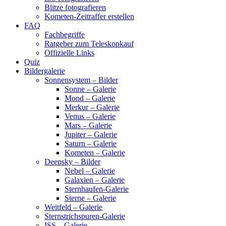
Blitze fotografieren
Kometen-Zeitraffer erstellen
FAQ
Fachbegriffe
Ratgeber zum Teleskopkauf
Offizielle Links
Quiz
Bildergalerie
Sonnensystem – Bilder
Sonne – Galerie
Mond – Galerie
Merkur – Galerie
Venus – Galerie
Mars – Galerie
Jupiter – Galerie
Saturn – Galerie
Kometen – Galerie
Deepsky – Bilder
Nebel – Galerie
Galaxien – Galerie
Sternhaufen-Galerie
Sterne – Galerie
Weitfeld – Galerie
Sternstrichspuren-Galerie
ISS – Galerie