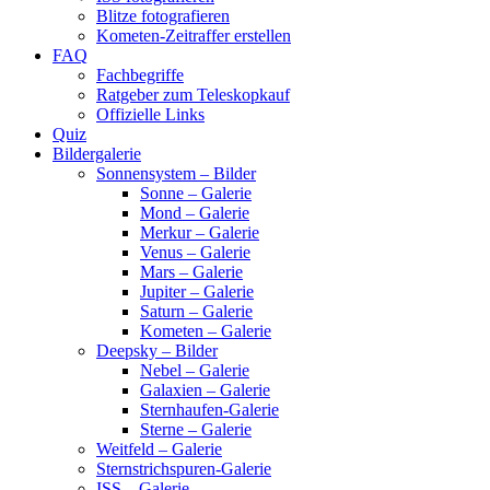
Blitze fotografieren
Kometen-Zeitraffer erstellen
FAQ
Fachbegriffe
Ratgeber zum Teleskopkauf
Offizielle Links
Quiz
Bildergalerie
Sonnensystem – Bilder
Sonne – Galerie
Mond – Galerie
Merkur – Galerie
Venus – Galerie
Mars – Galerie
Jupiter – Galerie
Saturn – Galerie
Kometen – Galerie
Deepsky – Bilder
Nebel – Galerie
Galaxien – Galerie
Sternhaufen-Galerie
Sterne – Galerie
Weitfeld – Galerie
Sternstrichspuren-Galerie
ISS – Galerie