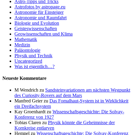
Astro-Tipps und Tricks
Astrofotos by astropage.eu
Astronomie für Einsteiger
Astronomie und Raumfahrt
Biologie und Evolution
Geisteswissenschaften
Geowissenschaften und Klima
Mathematik
Medizin
Paläontologie
Physik und Technik
Uncategorized
Was ist eigentlich…?
Neueste Kommentare
M Wendrich
zu
Sandsteinvariationen am nächsten Wegpunkt
des Curiosity-Rovers auf dem Mars
Manfred Geier
zu
Das Fomalhaut-System ist in Wirklichkeit
ein Dreifachsystem
Kay Groenhardt
zu
Wissenschaftsgeschichte: Die Solvay-
Konferenz von 1927
Tobias Claren
zu
Physik könnte die Geheimnisse der
Kornkreise entlarven
Hempel
zu
Wissenschaftsgeschichte: Die Solvay-Konferenz