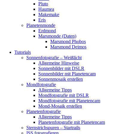
Pluto
Haumea
Makemake
Eris
Planetenmonde
Erdmond
Marsmonde (Daten)
Marsmond Phobos
Marsmond Deimos
Tutorials
Sonnenfotografie – Weißlicht
Allgemeine Hinweise
Sonnenbilder mit DSLR
Sonnenbilder mit Planetencam
Sonnenmosaik erstellen
Mondfotografie
Allgemeine Tipps
Mondfotografie mit DSLR
Mondfotografie mit Planetencam
Mond-Mosaik erstellen
Planetenfotografie
Allgemeine Tipps
Planetenfotografie mit Planetencam
Sternstrichspuren – Startrails
ISS fotografieren