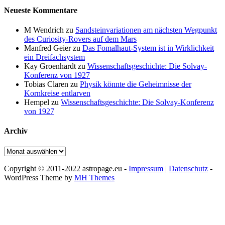
Neueste Kommentare
M Wendrich
zu
Sandsteinvariationen am nächsten Wegpunkt
des Curiosity-Rovers auf dem Mars
Manfred Geier
zu
Das Fomalhaut-System ist in Wirklichkeit
ein Dreifachsystem
Kay Groenhardt
zu
Wissenschaftsgeschichte: Die Solvay-
Konferenz von 1927
Tobias Claren
zu
Physik könnte die Geheimnisse der
Kornkreise entlarven
Hempel
zu
Wissenschaftsgeschichte: Die Solvay-Konferenz
von 1927
Archiv
Archiv
Copyright © 2011-2022 astropage.eu -
Impressum
|
Datenschutz
-
WordPress Theme by
MH Themes