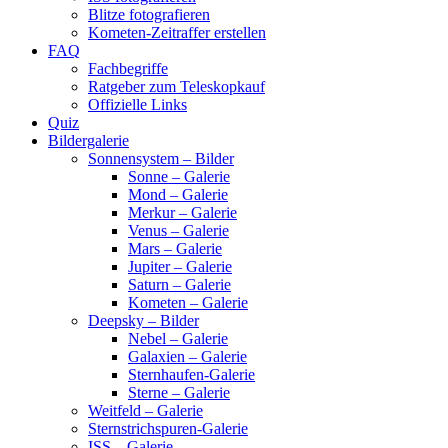
Blitze fotografieren
Kometen-Zeitraffer erstellen
FAQ
Fachbegriffe
Ratgeber zum Teleskopkauf
Offizielle Links
Quiz
Bildergalerie
Sonnensystem – Bilder
Sonne – Galerie
Mond – Galerie
Merkur – Galerie
Venus – Galerie
Mars – Galerie
Jupiter – Galerie
Saturn – Galerie
Kometen – Galerie
Deepsky – Bilder
Nebel – Galerie
Galaxien – Galerie
Sternhaufen-Galerie
Sterne – Galerie
Weitfeld – Galerie
Sternstrichspuren-Galerie
ISS – Galerie