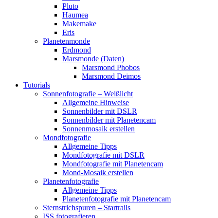
Pluto
Haumea
Makemake
Eris
Planetenmonde
Erdmond
Marsmonde (Daten)
Marsmond Phobos
Marsmond Deimos
Tutorials
Sonnenfotografie – Weißlicht
Allgemeine Hinweise
Sonnenbilder mit DSLR
Sonnenbilder mit Planetencam
Sonnenmosaik erstellen
Mondfotografie
Allgemeine Tipps
Mondfotografie mit DSLR
Mondfotografie mit Planetencam
Mond-Mosaik erstellen
Planetenfotografie
Allgemeine Tipps
Planetenfotografie mit Planetencam
Sternstrichspuren – Startrails
ISS fotografieren