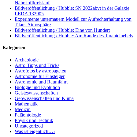
Nährstoffkreislauf
Bildveröffentlichung / Hubble: SN 2022abvt in der Galaxie
LEDA 132905
Experimente untermauern Modell zur Aufrechterhaltung von
Titans Atmosphäre
Bildveröffentlichung / Hubble: Eine von Hundert
Bildveröffentlichung / Hubble: Am Rande des Tarantelnebels
Kategorien
Archäologie
Astro-Tipps und Tricks
Astrofotos by astropage.eu
Astronomie für Einsteiger
Astronomie und Raumfahrt
Biologie und Evolution
Geisteswissenschaften
Geowissenschaften und Klima
Mathematik
Medizin
Paläontologie
Physik und Technik
Uncategorized
Was ist eigentlich…?