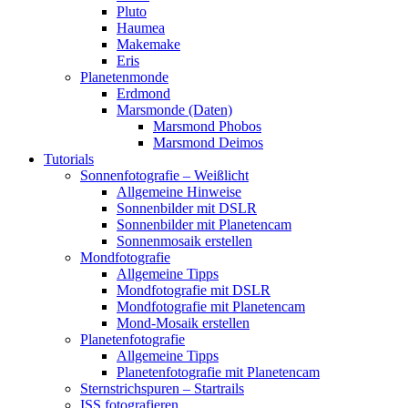
Pluto
Haumea
Makemake
Eris
Planetenmonde
Erdmond
Marsmonde (Daten)
Marsmond Phobos
Marsmond Deimos
Tutorials
Sonnenfotografie – Weißlicht
Allgemeine Hinweise
Sonnenbilder mit DSLR
Sonnenbilder mit Planetencam
Sonnenmosaik erstellen
Mondfotografie
Allgemeine Tipps
Mondfotografie mit DSLR
Mondfotografie mit Planetencam
Mond-Mosaik erstellen
Planetenfotografie
Allgemeine Tipps
Planetenfotografie mit Planetencam
Sternstrichspuren – Startrails
ISS fotografieren