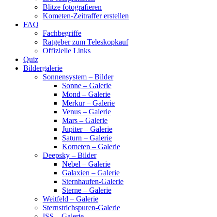
Blitze fotografieren
Kometen-Zeitraffer erstellen
FAQ
Fachbegriffe
Ratgeber zum Teleskopkauf
Offizielle Links
Quiz
Bildergalerie
Sonnensystem – Bilder
Sonne – Galerie
Mond – Galerie
Merkur – Galerie
Venus – Galerie
Mars – Galerie
Jupiter – Galerie
Saturn – Galerie
Kometen – Galerie
Deepsky – Bilder
Nebel – Galerie
Galaxien – Galerie
Sternhaufen-Galerie
Sterne – Galerie
Weitfeld – Galerie
Sternstrichspuren-Galerie
ISS – Galerie