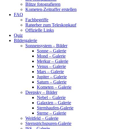
Blitze fotografieren
Kometen-Zeitraffer erstellen
FAQ
Fachbegriffe
Ratgeber zum Teleskopkauf
Offizielle Links
Quiz
Bildergalerie
Sonnensystem – Bilder
Sonne – Galerie
Mond – Galerie
Merkur – Galerie
Venus – Galerie
Mars – Galerie
Jupiter – Galerie
Saturn – Galerie
Kometen – Galerie
Deepsky – Bilder
Nebel – Galerie
Galaxien – Galerie
Sternhaufen-Galerie
Sterne – Galerie
Weitfeld – Galerie
Sternstrichspuren-Galerie
ISS – Galerie