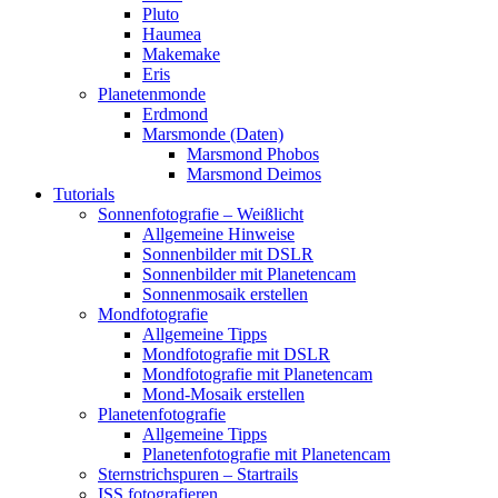
Pluto
Haumea
Makemake
Eris
Planetenmonde
Erdmond
Marsmonde (Daten)
Marsmond Phobos
Marsmond Deimos
Tutorials
Sonnenfotografie – Weißlicht
Allgemeine Hinweise
Sonnenbilder mit DSLR
Sonnenbilder mit Planetencam
Sonnenmosaik erstellen
Mondfotografie
Allgemeine Tipps
Mondfotografie mit DSLR
Mondfotografie mit Planetencam
Mond-Mosaik erstellen
Planetenfotografie
Allgemeine Tipps
Planetenfotografie mit Planetencam
Sternstrichspuren – Startrails
ISS fotografieren