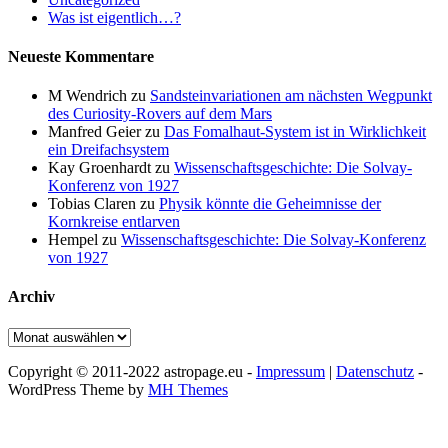
Was ist eigentlich…?
Neueste Kommentare
M Wendrich
zu
Sandsteinvariationen am nächsten Wegpunkt
des Curiosity-Rovers auf dem Mars
Manfred Geier
zu
Das Fomalhaut-System ist in Wirklichkeit
ein Dreifachsystem
Kay Groenhardt
zu
Wissenschaftsgeschichte: Die Solvay-
Konferenz von 1927
Tobias Claren
zu
Physik könnte die Geheimnisse der
Kornkreise entlarven
Hempel
zu
Wissenschaftsgeschichte: Die Solvay-Konferenz
von 1927
Archiv
Archiv
Copyright © 2011-2022 astropage.eu -
Impressum
|
Datenschutz
-
WordPress Theme by
MH Themes