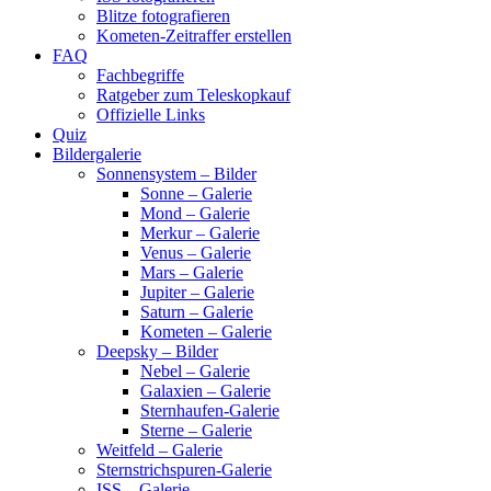
Blitze fotografieren
Kometen-Zeitraffer erstellen
FAQ
Fachbegriffe
Ratgeber zum Teleskopkauf
Offizielle Links
Quiz
Bildergalerie
Sonnensystem – Bilder
Sonne – Galerie
Mond – Galerie
Merkur – Galerie
Venus – Galerie
Mars – Galerie
Jupiter – Galerie
Saturn – Galerie
Kometen – Galerie
Deepsky – Bilder
Nebel – Galerie
Galaxien – Galerie
Sternhaufen-Galerie
Sterne – Galerie
Weitfeld – Galerie
Sternstrichspuren-Galerie
ISS – Galerie