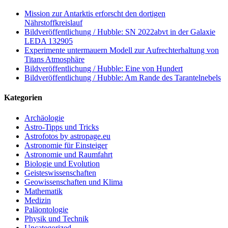
Mission zur Antarktis erforscht den dortigen
Nährstoffkreislauf
Bildveröffentlichung / Hubble: SN 2022abvt in der Galaxie
LEDA 132905
Experimente untermauern Modell zur Aufrechterhaltung von
Titans Atmosphäre
Bildveröffentlichung / Hubble: Eine von Hundert
Bildveröffentlichung / Hubble: Am Rande des Tarantelnebels
Kategorien
Archäologie
Astro-Tipps und Tricks
Astrofotos by astropage.eu
Astronomie für Einsteiger
Astronomie und Raumfahrt
Biologie und Evolution
Geisteswissenschaften
Geowissenschaften und Klima
Mathematik
Medizin
Paläontologie
Physik und Technik
Uncategorized