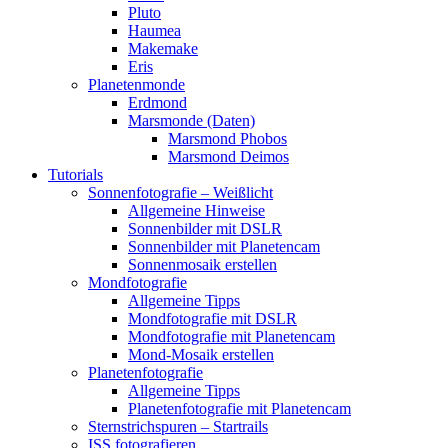
Pluto
Haumea
Makemake
Eris
Planetenmonde
Erdmond
Marsmonde (Daten)
Marsmond Phobos
Marsmond Deimos
Tutorials
Sonnenfotografie – Weißlicht
Allgemeine Hinweise
Sonnenbilder mit DSLR
Sonnenbilder mit Planetencam
Sonnenmosaik erstellen
Mondfotografie
Allgemeine Tipps
Mondfotografie mit DSLR
Mondfotografie mit Planetencam
Mond-Mosaik erstellen
Planetenfotografie
Allgemeine Tipps
Planetenfotografie mit Planetencam
Sternstrichspuren – Startrails
ISS fotografieren