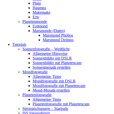
Pluto
Haumea
Makemake
Eris
Planetenmonde
Erdmond
Marsmonde (Daten)
Marsmond Phobos
Marsmond Deimos
Tutorials
Sonnenfotografie – Weißlicht
Allgemeine Hinweise
Sonnenbilder mit DSLR
Sonnenbilder mit Planetencam
Sonnenmosaik erstellen
Mondfotografie
Allgemeine Tipps
Mondfotografie mit DSLR
Mondfotografie mit Planetencam
Mond-Mosaik erstellen
Planetenfotografie
Allgemeine Tipps
Planetenfotografie mit Planetencam
Sternstrichspuren – Startrails
ISS fotografieren