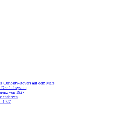
es Curiosity-Rovers auf dem Mars
n Dreifachsystem
erenz von 1927
e entlarven
on 1927