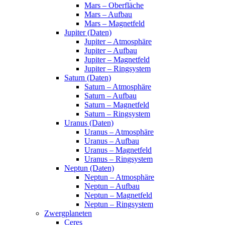
Mars – Oberfläche
Mars – Aufbau
Mars – Magnetfeld
Jupiter (Daten)
Jupiter – Atmosphäre
Jupiter – Aufbau
Jupiter – Magnetfeld
Jupiter – Ringsystem
Saturn (Daten)
Saturn – Atmosphäre
Saturn – Aufbau
Saturn – Magnetfeld
Saturn – Ringsystem
Uranus (Daten)
Uranus – Atmosphäre
Uranus – Aufbau
Uranus – Magnetfeld
Uranus – Ringsystem
Neptun (Daten)
Neptun – Atmosphäre
Neptun – Aufbau
Neptun – Magnetfeld
Neptun – Ringsystem
Zwergplaneten
Ceres