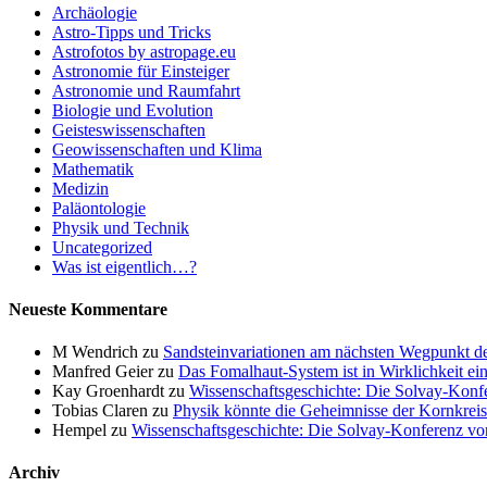
Archäologie
Astro-Tipps und Tricks
Astrofotos by astropage.eu
Astronomie für Einsteiger
Astronomie und Raumfahrt
Biologie und Evolution
Geisteswissenschaften
Geowissenschaften und Klima
Mathematik
Medizin
Paläontologie
Physik und Technik
Uncategorized
Was ist eigentlich…?
Neueste Kommentare
M Wendrich
zu
Sandsteinvariationen am nächsten Wegpunkt d
Manfred Geier
zu
Das Fomalhaut-System ist in Wirklichkeit ei
Kay Groenhardt
zu
Wissenschaftsgeschichte: Die Solvay-Konf
Tobias Claren
zu
Physik könnte die Geheimnisse der Kornkreis
Hempel
zu
Wissenschaftsgeschichte: Die Solvay-Konferenz v
Archiv