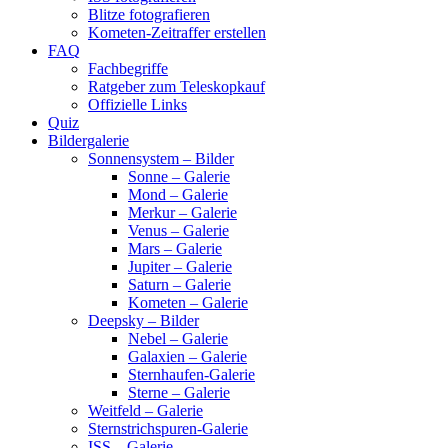
Blitze fotografieren
Kometen-Zeitraffer erstellen
FAQ
Fachbegriffe
Ratgeber zum Teleskopkauf
Offizielle Links
Quiz
Bildergalerie
Sonnensystem – Bilder
Sonne – Galerie
Mond – Galerie
Merkur – Galerie
Venus – Galerie
Mars – Galerie
Jupiter – Galerie
Saturn – Galerie
Kometen – Galerie
Deepsky – Bilder
Nebel – Galerie
Galaxien – Galerie
Sternhaufen-Galerie
Sterne – Galerie
Weitfeld – Galerie
Sternstrichspuren-Galerie
ISS – Galerie