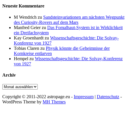
Neueste Kommentare
M Wendrich
zu
Sandsteinvariationen am nächsten Wegpunkt
des Curiosity-Rovers auf dem Mars
Manfred Geier
zu
Das Fomalhaut-System ist in Wirklichkeit
ein Dreifachsystem
Kay Groenhardt
zu
Wissenschaftsgeschichte: Die Solvay-
Konferenz von 1927
Tobias Claren
zu
Physik könnte die Geheimnisse der
Kornkreise entlarven
Hempel
zu
Wissenschaftsgeschichte: Die Solvay-Konferenz
von 1927
Archiv
Archiv
Copyright © 2011-2022 astropage.eu -
Impressum
|
Datenschutz
-
WordPress Theme by
MH Themes