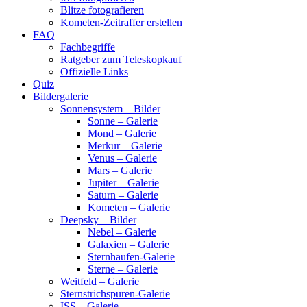
Blitze fotografieren
Kometen-Zeitraffer erstellen
FAQ
Fachbegriffe
Ratgeber zum Teleskopkauf
Offizielle Links
Quiz
Bildergalerie
Sonnensystem – Bilder
Sonne – Galerie
Mond – Galerie
Merkur – Galerie
Venus – Galerie
Mars – Galerie
Jupiter – Galerie
Saturn – Galerie
Kometen – Galerie
Deepsky – Bilder
Nebel – Galerie
Galaxien – Galerie
Sternhaufen-Galerie
Sterne – Galerie
Weitfeld – Galerie
Sternstrichspuren-Galerie
ISS – Galerie