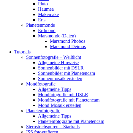
Pluto
Haumea
Makemake
Eris
Planetenmonde
Erdmond
Marsmonde (Daten)
Marsmond Phobos
Marsmond Deimos
Tutorials
Sonnenfotografie – Weißlicht
Allgemeine Hinweise
Sonnenbilder mit DSLR
Sonnenbilder mit Planetencam
Sonnenmosaik erstellen
Mondfotografie
Allgemeine Tipps
Mondfotografie mit DSLR
Mondfotografie mit Planetencam
Mond-Mosaik erstellen
Planetenfotografie
Allgemeine Tipps
Planetenfotografie mit Planetencam
Sternstrichspuren – Startrails
ISS fotografieren