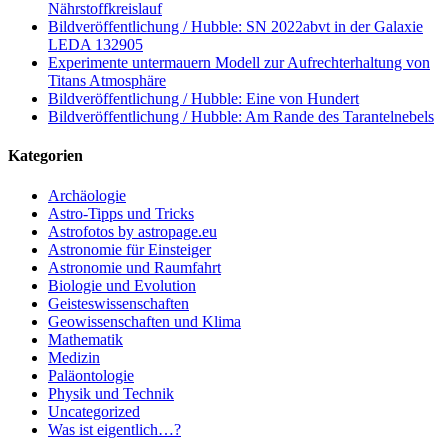
Nährstoffkreislauf
Bildveröffentlichung / Hubble: SN 2022abvt in der Galaxie
LEDA 132905
Experimente untermauern Modell zur Aufrechterhaltung von
Titans Atmosphäre
Bildveröffentlichung / Hubble: Eine von Hundert
Bildveröffentlichung / Hubble: Am Rande des Tarantelnebels
Kategorien
Archäologie
Astro-Tipps und Tricks
Astrofotos by astropage.eu
Astronomie für Einsteiger
Astronomie und Raumfahrt
Biologie und Evolution
Geisteswissenschaften
Geowissenschaften und Klima
Mathematik
Medizin
Paläontologie
Physik und Technik
Uncategorized
Was ist eigentlich…?