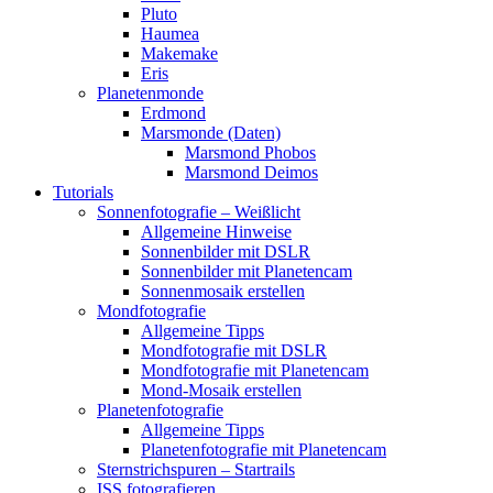
Pluto
Haumea
Makemake
Eris
Planetenmonde
Erdmond
Marsmonde (Daten)
Marsmond Phobos
Marsmond Deimos
Tutorials
Sonnenfotografie – Weißlicht
Allgemeine Hinweise
Sonnenbilder mit DSLR
Sonnenbilder mit Planetencam
Sonnenmosaik erstellen
Mondfotografie
Allgemeine Tipps
Mondfotografie mit DSLR
Mondfotografie mit Planetencam
Mond-Mosaik erstellen
Planetenfotografie
Allgemeine Tipps
Planetenfotografie mit Planetencam
Sternstrichspuren – Startrails
ISS fotografieren