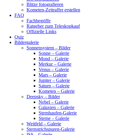
Blitze fotografieren
Kometen-Zeitraffer erstellen
FAQ
Fachbegriffe
Ratgeber zum Teleskopkauf
Offizielle Links
Quiz
Bildergalerie
Sonnensystem – Bilder
Sonne – Galerie
Mond – Galerie
Merkur – Galerie
Venus – Galerie
Mars – Galerie
Jupiter – Galerie
Saturn – Galerie
Kometen – Galerie
Deepsky – Bilder
Nebel – Galerie
Galaxien – Galerie
Sternhaufen-Galerie
Sterne – Galerie
Weitfeld – Galerie
Sternstrichspuren-Galerie
ISS – Galerie