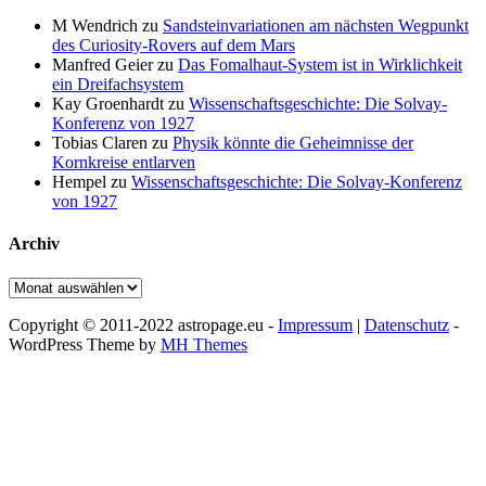
M Wendrich
zu
Sandsteinvariationen am nächsten Wegpunkt
des Curiosity-Rovers auf dem Mars
Manfred Geier
zu
Das Fomalhaut-System ist in Wirklichkeit
ein Dreifachsystem
Kay Groenhardt
zu
Wissenschaftsgeschichte: Die Solvay-
Konferenz von 1927
Tobias Claren
zu
Physik könnte die Geheimnisse der
Kornkreise entlarven
Hempel
zu
Wissenschaftsgeschichte: Die Solvay-Konferenz
von 1927
Archiv
Archiv
Copyright © 2011-2022 astropage.eu -
Impressum
|
Datenschutz
-
WordPress Theme by
MH Themes