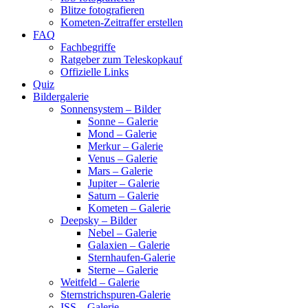
Blitze fotografieren
Kometen-Zeitraffer erstellen
FAQ
Fachbegriffe
Ratgeber zum Teleskopkauf
Offizielle Links
Quiz
Bildergalerie
Sonnensystem – Bilder
Sonne – Galerie
Mond – Galerie
Merkur – Galerie
Venus – Galerie
Mars – Galerie
Jupiter – Galerie
Saturn – Galerie
Kometen – Galerie
Deepsky – Bilder
Nebel – Galerie
Galaxien – Galerie
Sternhaufen-Galerie
Sterne – Galerie
Weitfeld – Galerie
Sternstrichspuren-Galerie
ISS – Galerie