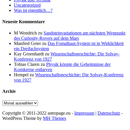
Uncategorized
Was ist eigentlich…?
Neueste Kommentare
M Wendrich
zu
Sandsteinvariationen am nächsten Wegpunkt
des Curiosity-Rovers auf dem Mars
Manfred Geier
zu
Das Fomalhaut-System ist in Wirklichkeit
ein Dreifachsystem
Kay Groenhardt
zu
Wissenschaftsgeschichte: Die Solvay-
Konferenz von 1927
Tobias Claren
zu
Physik könnte die Geheimnisse der
Kornkreise entlarven
Hempel
zu
Wissenschaftsgeschichte: Die Solvay-Konferenz
von 1927
Archiv
Archiv
Copyright © 2011-2022 astropage.eu -
Impressum
|
Datenschutz
-
WordPress Theme by
MH Themes