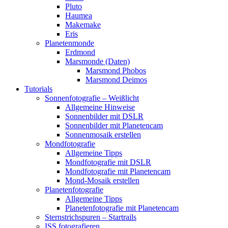
Pluto
Haumea
Makemake
Eris
Planetenmonde
Erdmond
Marsmonde (Daten)
Marsmond Phobos
Marsmond Deimos
Tutorials
Sonnenfotografie – Weißlicht
Allgemeine Hinweise
Sonnenbilder mit DSLR
Sonnenbilder mit Planetencam
Sonnenmosaik erstellen
Mondfotografie
Allgemeine Tipps
Mondfotografie mit DSLR
Mondfotografie mit Planetencam
Mond-Mosaik erstellen
Planetenfotografie
Allgemeine Tipps
Planetenfotografie mit Planetencam
Sternstrichspuren – Startrails
ISS fotografieren