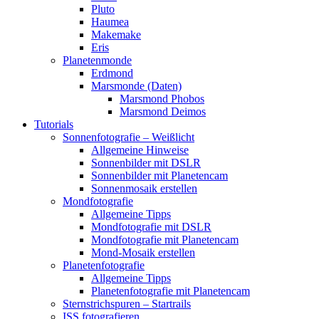
Pluto
Haumea
Makemake
Eris
Planetenmonde
Erdmond
Marsmonde (Daten)
Marsmond Phobos
Marsmond Deimos
Tutorials
Sonnenfotografie – Weißlicht
Allgemeine Hinweise
Sonnenbilder mit DSLR
Sonnenbilder mit Planetencam
Sonnenmosaik erstellen
Mondfotografie
Allgemeine Tipps
Mondfotografie mit DSLR
Mondfotografie mit Planetencam
Mond-Mosaik erstellen
Planetenfotografie
Allgemeine Tipps
Planetenfotografie mit Planetencam
Sternstrichspuren – Startrails
ISS fotografieren