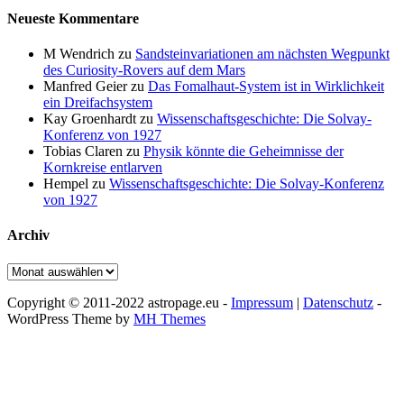
Neueste Kommentare
M Wendrich
zu
Sandsteinvariationen am nächsten Wegpunkt
des Curiosity-Rovers auf dem Mars
Manfred Geier
zu
Das Fomalhaut-System ist in Wirklichkeit
ein Dreifachsystem
Kay Groenhardt
zu
Wissenschaftsgeschichte: Die Solvay-
Konferenz von 1927
Tobias Claren
zu
Physik könnte die Geheimnisse der
Kornkreise entlarven
Hempel
zu
Wissenschaftsgeschichte: Die Solvay-Konferenz
von 1927
Archiv
Archiv
Copyright © 2011-2022 astropage.eu -
Impressum
|
Datenschutz
-
WordPress Theme by
MH Themes