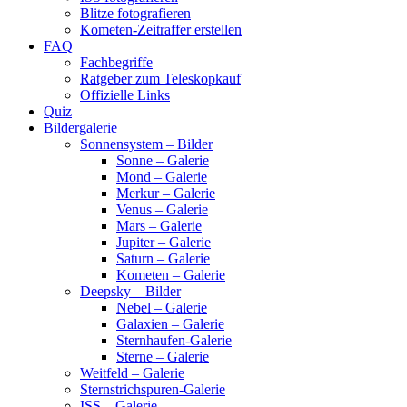
Blitze fotografieren
Kometen-Zeitraffer erstellen
FAQ
Fachbegriffe
Ratgeber zum Teleskopkauf
Offizielle Links
Quiz
Bildergalerie
Sonnensystem – Bilder
Sonne – Galerie
Mond – Galerie
Merkur – Galerie
Venus – Galerie
Mars – Galerie
Jupiter – Galerie
Saturn – Galerie
Kometen – Galerie
Deepsky – Bilder
Nebel – Galerie
Galaxien – Galerie
Sternhaufen-Galerie
Sterne – Galerie
Weitfeld – Galerie
Sternstrichspuren-Galerie
ISS – Galerie