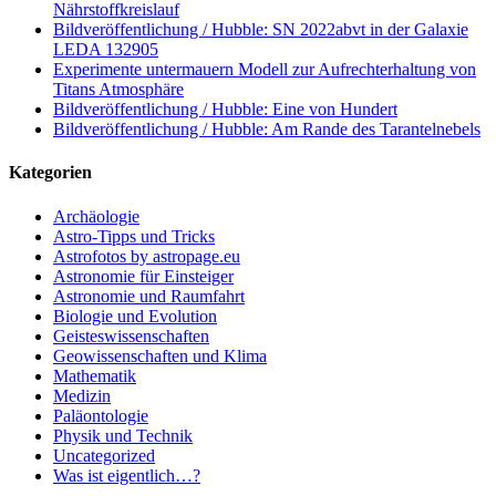
Nährstoffkreislauf
Bildveröffentlichung / Hubble: SN 2022abvt in der Galaxie
LEDA 132905
Experimente untermauern Modell zur Aufrechterhaltung von
Titans Atmosphäre
Bildveröffentlichung / Hubble: Eine von Hundert
Bildveröffentlichung / Hubble: Am Rande des Tarantelnebels
Kategorien
Archäologie
Astro-Tipps und Tricks
Astrofotos by astropage.eu
Astronomie für Einsteiger
Astronomie und Raumfahrt
Biologie und Evolution
Geisteswissenschaften
Geowissenschaften und Klima
Mathematik
Medizin
Paläontologie
Physik und Technik
Uncategorized
Was ist eigentlich…?