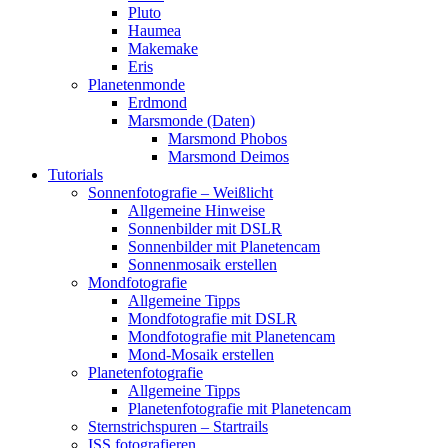
Pluto
Haumea
Makemake
Eris
Planetenmonde
Erdmond
Marsmonde (Daten)
Marsmond Phobos
Marsmond Deimos
Tutorials
Sonnenfotografie – Weißlicht
Allgemeine Hinweise
Sonnenbilder mit DSLR
Sonnenbilder mit Planetencam
Sonnenmosaik erstellen
Mondfotografie
Allgemeine Tipps
Mondfotografie mit DSLR
Mondfotografie mit Planetencam
Mond-Mosaik erstellen
Planetenfotografie
Allgemeine Tipps
Planetenfotografie mit Planetencam
Sternstrichspuren – Startrails
ISS fotografieren