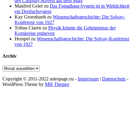
des Curiosity-Rovers auf dem Mars
Manfred Geier
zu
Das Fomalhaut-System ist in Wirklichkeit
ein Dreifachsystem
Kay Groenhardt
zu
Wissenschaftsgeschichte: Die Solvay-
Konferenz von 1927
Tobias Claren
zu
Physik könnte die Geheimnisse der
Kornkreise entlarven
Hempel
zu
Wissenschaftsgeschichte: Die Solvay-Konferenz
von 1927
Archiv
Archiv
Copyright © 2011-2022 astropage.eu -
Impressum
|
Datenschutz
-
WordPress Theme by
MH Themes