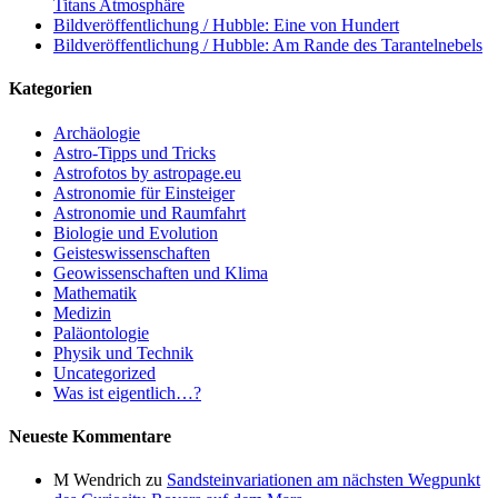
Titans Atmosphäre
Bildveröffentlichung / Hubble: Eine von Hundert
Bildveröffentlichung / Hubble: Am Rande des Tarantelnebels
Kategorien
Archäologie
Astro-Tipps und Tricks
Astrofotos by astropage.eu
Astronomie für Einsteiger
Astronomie und Raumfahrt
Biologie und Evolution
Geisteswissenschaften
Geowissenschaften und Klima
Mathematik
Medizin
Paläontologie
Physik und Technik
Uncategorized
Was ist eigentlich…?
Neueste Kommentare
M Wendrich
zu
Sandsteinvariationen am nächsten Wegpunkt