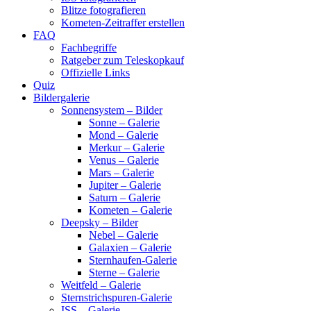
Blitze fotografieren
Kometen-Zeitraffer erstellen
FAQ
Fachbegriffe
Ratgeber zum Teleskopkauf
Offizielle Links
Quiz
Bildergalerie
Sonnensystem – Bilder
Sonne – Galerie
Mond – Galerie
Merkur – Galerie
Venus – Galerie
Mars – Galerie
Jupiter – Galerie
Saturn – Galerie
Kometen – Galerie
Deepsky – Bilder
Nebel – Galerie
Galaxien – Galerie
Sternhaufen-Galerie
Sterne – Galerie
Weitfeld – Galerie
Sternstrichspuren-Galerie
ISS – Galerie