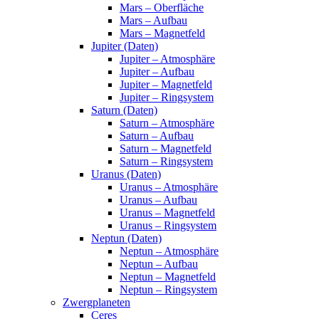
Mars – Oberfläche
Mars – Aufbau
Mars – Magnetfeld
Jupiter (Daten)
Jupiter – Atmosphäre
Jupiter – Aufbau
Jupiter – Magnetfeld
Jupiter – Ringsystem
Saturn (Daten)
Saturn – Atmosphäre
Saturn – Aufbau
Saturn – Magnetfeld
Saturn – Ringsystem
Uranus (Daten)
Uranus – Atmosphäre
Uranus – Aufbau
Uranus – Magnetfeld
Uranus – Ringsystem
Neptun (Daten)
Neptun – Atmosphäre
Neptun – Aufbau
Neptun – Magnetfeld
Neptun – Ringsystem
Zwergplaneten
Ceres