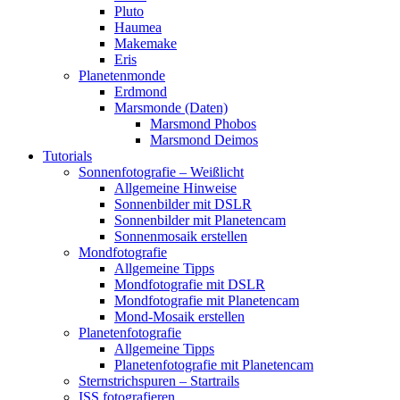
Pluto
Haumea
Makemake
Eris
Planetenmonde
Erdmond
Marsmonde (Daten)
Marsmond Phobos
Marsmond Deimos
Tutorials
Sonnenfotografie – Weißlicht
Allgemeine Hinweise
Sonnenbilder mit DSLR
Sonnenbilder mit Planetencam
Sonnenmosaik erstellen
Mondfotografie
Allgemeine Tipps
Mondfotografie mit DSLR
Mondfotografie mit Planetencam
Mond-Mosaik erstellen
Planetenfotografie
Allgemeine Tipps
Planetenfotografie mit Planetencam
Sternstrichspuren – Startrails
ISS fotografieren