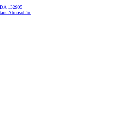
LEDA 132905
itans Atmosphäre