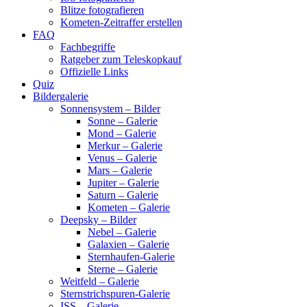
Blitze fotografieren
Kometen-Zeitraffer erstellen
FAQ
Fachbegriffe
Ratgeber zum Teleskopkauf
Offizielle Links
Quiz
Bildergalerie
Sonnensystem – Bilder
Sonne – Galerie
Mond – Galerie
Merkur – Galerie
Venus – Galerie
Mars – Galerie
Jupiter – Galerie
Saturn – Galerie
Kometen – Galerie
Deepsky – Bilder
Nebel – Galerie
Galaxien – Galerie
Sternhaufen-Galerie
Sterne – Galerie
Weitfeld – Galerie
Sternstrichspuren-Galerie
ISS – Galerie