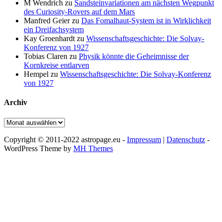
M Wendrich
zu
Sandsteinvariationen am nächsten Wegpunkt
des Curiosity-Rovers auf dem Mars
Manfred Geier
zu
Das Fomalhaut-System ist in Wirklichkeit
ein Dreifachsystem
Kay Groenhardt
zu
Wissenschaftsgeschichte: Die Solvay-
Konferenz von 1927
Tobias Claren
zu
Physik könnte die Geheimnisse der
Kornkreise entlarven
Hempel
zu
Wissenschaftsgeschichte: Die Solvay-Konferenz
von 1927
Archiv
Archiv
Copyright © 2011-2022 astropage.eu -
Impressum
|
Datenschutz
-
WordPress Theme by
MH Themes