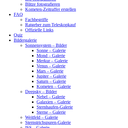
Blitze fotografieren
Kometen-Zeitraffer erstellen
FAQ
Fachbegriffe
Ratgeber zum Teleskopkauf
Offizielle Links
Quiz
Bildergalerie
Sonnensystem – Bilder
Sonne – Galerie
Mond – Galerie
Merkur – Galerie
Venus – Galerie
Mars – Galerie
Jupiter – Galerie
Saturn – Galerie
Kometen – Galerie
Deepsky – Bilder
Nebel – Galerie
Galaxien – Galerie
Sternhaufen-Galerie
Sterne – Galerie
Weitfeld – Galerie
Sternstrichspuren-Galerie
ISS – Galerie