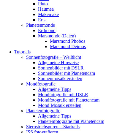
Pluto
Haumea
Makemake
Eris
Planetenmonde
Erdmond
Marsmonde (Daten)
Marsmond Phobos
Marsmond Deimos
Tutorials
Sonnenfotografie – Weißlicht
Allgemeine Hinweise
Sonnenbilder mit DSLR
Sonnenbilder mit Planetencam
Sonnenmosaik erstellen
Mondfotografie
Allgemeine Tipps
Mondfotografie mit DSLR
Mondfotografie mit Planetencam
Mond-Mosaik erstellen
Planetenfotografie
Allgemeine Tipps
Planetenfotografie mit Planetencam
Sternstrichspuren – Startrails
ISS fotografieren