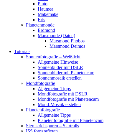
Pluto
Haumea
Makemake
Eris
Planetenmonde
Erdmond
Marsmonde (Daten)
Marsmond Phobos
Marsmond Deimos
Tutorials
Sonnenfotografie – Weißlicht
Allgemeine Hinweise
Sonnenbilder mit DSLR
Sonnenbilder mit Planetencam
Sonnenmosaik erstellen
Mondfotografie
Allgemeine Tipps
Mondfotografie mit DSLR
Mondfotografie mit Planetencam
Mond-Mosaik erstellen
Planetenfotografie
Allgemeine Tipps
Planetenfotografie mit Planetencam
Sternstrichspuren – Startrails
ISS fotografieren