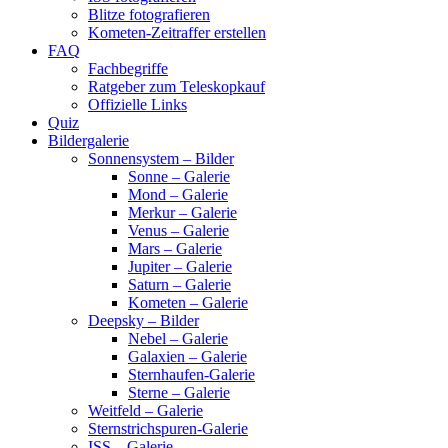
Blitze fotografieren
Kometen-Zeitraffer erstellen
FAQ
Fachbegriffe
Ratgeber zum Teleskopkauf
Offizielle Links
Quiz
Bildergalerie
Sonnensystem – Bilder
Sonne – Galerie
Mond – Galerie
Merkur – Galerie
Venus – Galerie
Mars – Galerie
Jupiter – Galerie
Saturn – Galerie
Kometen – Galerie
Deepsky – Bilder
Nebel – Galerie
Galaxien – Galerie
Sternhaufen-Galerie
Sterne – Galerie
Weitfeld – Galerie
Sternstrichspuren-Galerie
ISS – Galerie