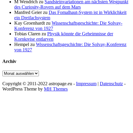
M Wendrich
zu
Sandsteinvariationen am nächsten Wegpunkt
des Curiosity-Rovers auf dem Mars
Manfred Geier
zu
Das Fomalhaut-System ist in Wirklichkeit
ein Dreifachsystem
Kay Groenhardt
zu
Wissenschaftsgeschichte: Die Solvay-
Konferenz von 1927
Tobias Claren
zu
Physik könnte die Geheimnisse der
Kornkreise entlarven
Hempel
zu
Wissenschaftsgeschichte: Die Solvay-Konferenz
von 1927
Archiv
Archiv
Copyright © 2011-2022 astropage.eu -
Impressum
|
Datenschutz
-
WordPress Theme by
MH Themes