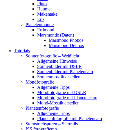
Pluto
Haumea
Makemake
Eris
Planetenmonde
Erdmond
Marsmonde (Daten)
Marsmond Phobos
Marsmond Deimos
Tutorials
Sonnenfotografie – Weißlicht
Allgemeine Hinweise
Sonnenbilder mit DSLR
Sonnenbilder mit Planetencam
Sonnenmosaik erstellen
Mondfotografie
Allgemeine Tipps
Mondfotografie mit DSLR
Mondfotografie mit Planetencam
Mond-Mosaik erstellen
Planetenfotografie
Allgemeine Tipps
Planetenfotografie mit Planetencam
Sternstrichspuren – Startrails
ISS fotografieren