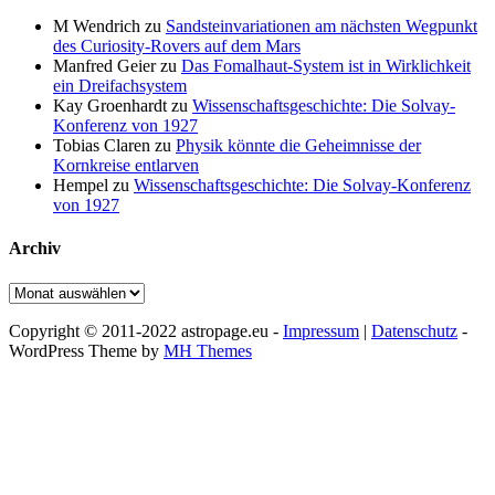
M Wendrich
zu
Sandsteinvariationen am nächsten Wegpunkt
des Curiosity-Rovers auf dem Mars
Manfred Geier
zu
Das Fomalhaut-System ist in Wirklichkeit
ein Dreifachsystem
Kay Groenhardt
zu
Wissenschaftsgeschichte: Die Solvay-
Konferenz von 1927
Tobias Claren
zu
Physik könnte die Geheimnisse der
Kornkreise entlarven
Hempel
zu
Wissenschaftsgeschichte: Die Solvay-Konferenz
von 1927
Archiv
Archiv
Copyright © 2011-2022 astropage.eu -
Impressum
|
Datenschutz
-
WordPress Theme by
MH Themes