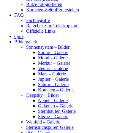
Blitze fotografieren
Kometen-Zeitraffer erstellen
FAQ
Fachbegriffe
Ratgeber zum Teleskopkauf
Offizielle Links
Quiz
Bildergalerie
Sonnensystem – Bilder
Sonne – Galerie
Mond – Galerie
Merkur – Galerie
Venus – Galerie
Mars – Galerie
Jupiter – Galerie
Saturn – Galerie
Kometen – Galerie
Deepsky – Bilder
Nebel – Galerie
Galaxien – Galerie
Sternhaufen-Galerie
Sterne – Galerie
Weitfeld – Galerie
Sternstrichspuren-Galerie
ISS – Galerie