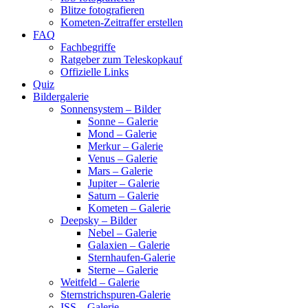
Blitze fotografieren
Kometen-Zeitraffer erstellen
FAQ
Fachbegriffe
Ratgeber zum Teleskopkauf
Offizielle Links
Quiz
Bildergalerie
Sonnensystem – Bilder
Sonne – Galerie
Mond – Galerie
Merkur – Galerie
Venus – Galerie
Mars – Galerie
Jupiter – Galerie
Saturn – Galerie
Kometen – Galerie
Deepsky – Bilder
Nebel – Galerie
Galaxien – Galerie
Sternhaufen-Galerie
Sterne – Galerie
Weitfeld – Galerie
Sternstrichspuren-Galerie
ISS – Galerie