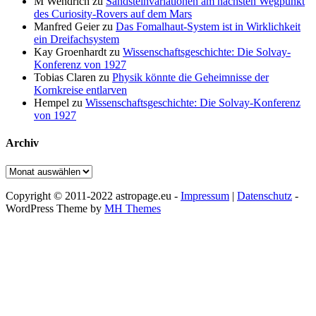
M Wendrich
zu
Sandsteinvariationen am nächsten Wegpunkt
des Curiosity-Rovers auf dem Mars
Manfred Geier
zu
Das Fomalhaut-System ist in Wirklichkeit
ein Dreifachsystem
Kay Groenhardt
zu
Wissenschaftsgeschichte: Die Solvay-
Konferenz von 1927
Tobias Claren
zu
Physik könnte die Geheimnisse der
Kornkreise entlarven
Hempel
zu
Wissenschaftsgeschichte: Die Solvay-Konferenz
von 1927
Archiv
Archiv
Copyright © 2011-2022 astropage.eu -
Impressum
|
Datenschutz
-
WordPress Theme by
MH Themes