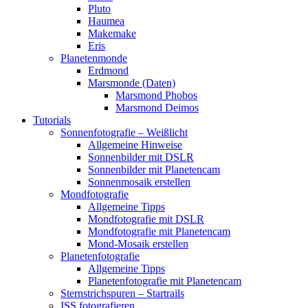
Pluto
Haumea
Makemake
Eris
Planetenmonde
Erdmond
Marsmonde (Daten)
Marsmond Phobos
Marsmond Deimos
Tutorials
Sonnenfotografie – Weißlicht
Allgemeine Hinweise
Sonnenbilder mit DSLR
Sonnenbilder mit Planetencam
Sonnenmosaik erstellen
Mondfotografie
Allgemeine Tipps
Mondfotografie mit DSLR
Mondfotografie mit Planetencam
Mond-Mosaik erstellen
Planetenfotografie
Allgemeine Tipps
Planetenfotografie mit Planetencam
Sternstrichspuren – Startrails
ISS fotografieren