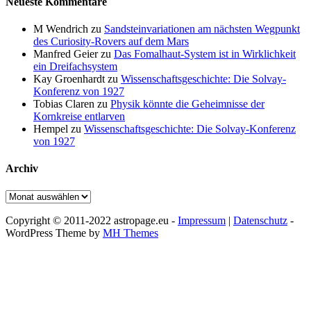
Neueste Kommentare
M Wendrich
zu
Sandsteinvariationen am nächsten Wegpunkt
des Curiosity-Rovers auf dem Mars
Manfred Geier
zu
Das Fomalhaut-System ist in Wirklichkeit
ein Dreifachsystem
Kay Groenhardt
zu
Wissenschaftsgeschichte: Die Solvay-
Konferenz von 1927
Tobias Claren
zu
Physik könnte die Geheimnisse der
Kornkreise entlarven
Hempel
zu
Wissenschaftsgeschichte: Die Solvay-Konferenz
von 1927
Archiv
Archiv
Copyright © 2011-2022 astropage.eu -
Impressum
|
Datenschutz
-
WordPress Theme by
MH Themes