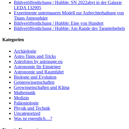
Bildveröffentlichung / Hubble: SN 2022abvt in der Galaxie
LEDA 132905
Experimente untermauern Modell zur Aufrechterhaltung von
Titans Atmosphäre
Bildveröffentlichung / Hubble: Eine von Hundert
Bildveröffentlichung / Hubble: Am Rande des Tarantelnebels
Kategorien
Archäologie
Astro-Tipps und Tricks
Astrofotos by astropage.eu
Astronomie für Einsteiger
Astronomie und Raumfahrt
Biologie und Evolution
Geisteswissenschaften
Geowissenschaften und Klima
Mathematik
Medizin
Paläontologie
Physik und Technik
Uncategorized
Was ist eigentlich…?