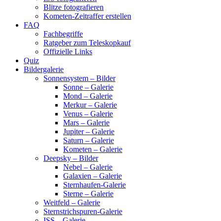
Blitze fotografieren
Kometen-Zeitraffer erstellen
FAQ
Fachbegriffe
Ratgeber zum Teleskopkauf
Offizielle Links
Quiz
Bildergalerie
Sonnensystem – Bilder
Sonne – Galerie
Mond – Galerie
Merkur – Galerie
Venus – Galerie
Mars – Galerie
Jupiter – Galerie
Saturn – Galerie
Kometen – Galerie
Deepsky – Bilder
Nebel – Galerie
Galaxien – Galerie
Sternhaufen-Galerie
Sterne – Galerie
Weitfeld – Galerie
Sternstrichspuren-Galerie
ISS – Galerie