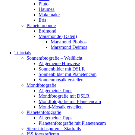
Pluto
Haumea
Makemake
Eris
Planetenmonde
Erdmond
Marsmonde (Daten)
Marsmond Phobos
Marsmond Deimos
Tutorials
Sonnenfotografie – Weißlicht
Allgemeine Hinweise
Sonnenbilder mit DSLR
Sonnenbilder mit Planetencam
Sonnenmosaik erstellen
Mondfotografie
Allgemeine Tipps
Mondfotografie mit DSLR
Mondfotografie mit Planetencam
Mond-Mosaik erstellen
Planetenfotografie
Allgemeine Tipps
Planetenfotografie mit Planetencam
Sternstrichspuren – Startrails
ISS fotografieren