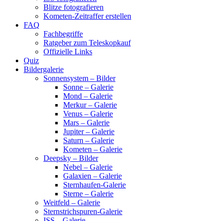
Blitze fotografieren
Kometen-Zeitraffer erstellen
FAQ
Fachbegriffe
Ratgeber zum Teleskopkauf
Offizielle Links
Quiz
Bildergalerie
Sonnensystem – Bilder
Sonne – Galerie
Mond – Galerie
Merkur – Galerie
Venus – Galerie
Mars – Galerie
Jupiter – Galerie
Saturn – Galerie
Kometen – Galerie
Deepsky – Bilder
Nebel – Galerie
Galaxien – Galerie
Sternhaufen-Galerie
Sterne – Galerie
Weitfeld – Galerie
Sternstrichspuren-Galerie
ISS – Galerie