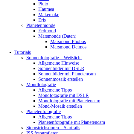
Pluto
Haumea
Makemake
Eris
Planetenmonde
Erdmond
Marsmonde (Daten)
Marsmond Phobos
Marsmond Deimos
Tutorials
Sonnenfotografie – Weißlicht
Allgemeine Hinweise
Sonnenbilder mit DSLR
Sonnenbilder mit Planetencam
Sonnenmosaik erstellen
Mondfotografie
Allgemeine Tipps
Mondfotografie mit DSLR
Mondfotografie mit Planetencam
Mond-Mosaik erstellen
Planetenfotografie
Allgemeine Tipps
Planetenfotografie mit Planetencam
Sternstrichspuren – Startrails
ISS fotografieren