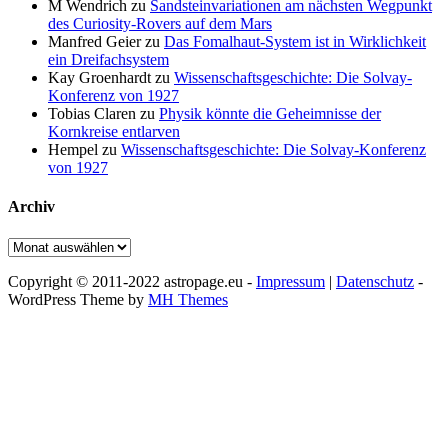
M Wendrich
zu
Sandsteinvariationen am nächsten Wegpunkt
des Curiosity-Rovers auf dem Mars
Manfred Geier
zu
Das Fomalhaut-System ist in Wirklichkeit
ein Dreifachsystem
Kay Groenhardt
zu
Wissenschaftsgeschichte: Die Solvay-
Konferenz von 1927
Tobias Claren
zu
Physik könnte die Geheimnisse der
Kornkreise entlarven
Hempel
zu
Wissenschaftsgeschichte: Die Solvay-Konferenz
von 1927
Archiv
Archiv
Copyright © 2011-2022 astropage.eu -
Impressum
|
Datenschutz
-
WordPress Theme by
MH Themes