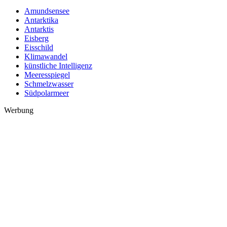
Amundsensee
Antarktika
Antarktis
Eisberg
Eisschild
Klimawandel
künstliche Intelligenz
Meeresspiegel
Schmelzwasser
Südpolarmeer
Werbung