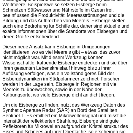
Weltmeere. Beispielsweise setzen Eisberge beim
Schmelzen Süßwasser und Nährstoffe im Ozean frei,
beeinflussen die Produktivität, Meeresströmungen und die
Bildung und das Aufbrechen von Meereis. Eisberge stellen
auch eine Bedrohung für Schiffe dar, daher sind aktuelle und
exakte Informationen über die Standorte von Eisbergen und
deren Größe entscheidend.
Dieser neue Ansatz kann Eisberge in Umgebungen
identifizieren, wo es viel Meereis gibt – etwas, das zuvor
nicht möglich war. Mit diesem Werkzeug können
Wissenschaftler kalbende Eisberge entdecken und sie über
ihren gesamten Lebenskreislauf hinweg bis zu ihrer
Auflösung verfolgen, was ein vollständigeres Bild der
Eisbergdynamiken im Südpolarmeer zeichnet. Forscher
werden in der Lage sein, Eisberge in Regionen mit viel
Meereis zu überwachen, sowie in der Nähe der
Kalbungsorte, wo viele Eisberge dicht an dicht liegen.
Um die Eisberge zu finden, nutzt das Werkzeug Daten des
Synthetic Aperture Radar (SAR) an Bord des Satelliten
Sentinel-1. Es emittiert ein Mikrowellensignal und misst die
Intensität der reflektierten Strahlung. Eisberge sind gute
Reflektoren für Mikrowellen aufgrund der Kristallstruktur des
Eises und Schnees auf ihrer Oberfläche, so erscheinen sie