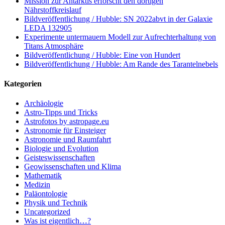
Mission zur Antarktis erforscht den dortigen
Nährstoffkreislauf
Bildveröffentlichung / Hubble: SN 2022abvt in der Galaxie
LEDA 132905
Experimente untermauern Modell zur Aufrechterhaltung von
Titans Atmosphäre
Bildveröffentlichung / Hubble: Eine von Hundert
Bildveröffentlichung / Hubble: Am Rande des Tarantelnebels
Kategorien
Archäologie
Astro-Tipps und Tricks
Astrofotos by astropage.eu
Astronomie für Einsteiger
Astronomie und Raumfahrt
Biologie und Evolution
Geisteswissenschaften
Geowissenschaften und Klima
Mathematik
Medizin
Paläontologie
Physik und Technik
Uncategorized
Was ist eigentlich…?