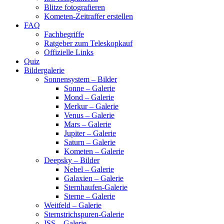
Blitze fotografieren
Kometen-Zeitraffer erstellen
FAQ
Fachbegriffe
Ratgeber zum Teleskopkauf
Offizielle Links
Quiz
Bildergalerie
Sonnensystem – Bilder
Sonne – Galerie
Mond – Galerie
Merkur – Galerie
Venus – Galerie
Mars – Galerie
Jupiter – Galerie
Saturn – Galerie
Kometen – Galerie
Deepsky – Bilder
Nebel – Galerie
Galaxien – Galerie
Sternhaufen-Galerie
Sterne – Galerie
Weitfeld – Galerie
Sternstrichspuren-Galerie
ISS – Galerie