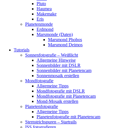
Pluto
Haumea
Makemake
Eris
Planetenmonde
Erdmond
Marsmonde (Daten)
Marsmond Phobos
Marsmond Deimos
Tutorials
Sonnenfotografie – Weißlicht
Allgemeine Hinweise
Sonnenbilder mit DSLR
Sonnenbilder mit Planetencam
Sonnenmosaik erstellen
Mondfotografie
Allgemeine Tipps
Mondfotografie mit DSLR
Mondfotografie mit Planetencam
Mond-Mosaik erstellen
Planetenfotografie
Allgemeine Tipps
Planetenfotografie mit Planetencam
Sternstrichspuren – Startrails
ISS fotografieren