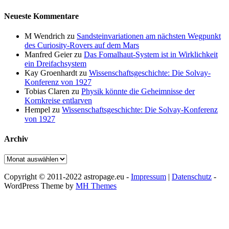
Neueste Kommentare
M Wendrich
zu
Sandsteinvariationen am nächsten Wegpunkt
des Curiosity-Rovers auf dem Mars
Manfred Geier
zu
Das Fomalhaut-System ist in Wirklichkeit
ein Dreifachsystem
Kay Groenhardt
zu
Wissenschaftsgeschichte: Die Solvay-
Konferenz von 1927
Tobias Claren
zu
Physik könnte die Geheimnisse der
Kornkreise entlarven
Hempel
zu
Wissenschaftsgeschichte: Die Solvay-Konferenz
von 1927
Archiv
Archiv
Copyright © 2011-2022 astropage.eu -
Impressum
|
Datenschutz
-
WordPress Theme by
MH Themes