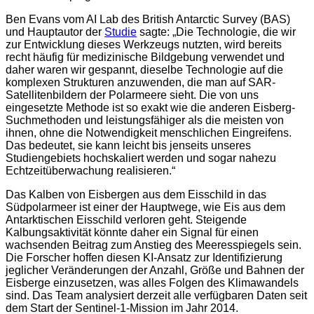
Ben Evans vom AI Lab des British Antarctic Survey (BAS)
und Hauptautor der
Studie
sagte: „Die Technologie, die wir
zur Entwicklung dieses Werkzeugs nutzten, wird bereits
recht häufig für medizinische Bildgebung verwendet und
daher waren wir gespannt, dieselbe Technologie auf die
komplexen Strukturen anzuwenden, die man auf SAR-
Satellitenbildern der Polarmeere sieht. Die von uns
eingesetzte Methode ist so exakt wie die anderen Eisberg-
Suchmethoden und leistungsfähiger als die meisten von
ihnen, ohne die Notwendigkeit menschlichen Eingreifens.
Das bedeutet, sie kann leicht bis jenseits unseres
Studiengebiets hochskaliert werden und sogar nahezu
Echtzeitüberwachung realisieren.“
Das Kalben von Eisbergen aus dem Eisschild in das
Südpolarmeer ist einer der Hauptwege, wie Eis aus dem
Antarktischen Eisschild verloren geht. Steigende
Kalbungsaktivität könnte daher ein Signal für einen
wachsenden Beitrag zum Anstieg des Meeresspiegels sein.
Die Forscher hoffen diesen KI-Ansatz zur Identifizierung
jeglicher Veränderungen der Anzahl, Größe und Bahnen der
Eisberge einzusetzen, was alles Folgen des Klimawandels
sind. Das Team analysiert derzeit alle verfügbaren Daten seit
dem Start der Sentinel-1-Mission im Jahr 2014.