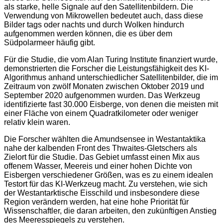
als starke, helle Signale auf den Satellitenbildern. Die
Verwendung von Mikrowellen bedeutet auch, dass diese
Bilder tags oder nachts und durch Wolken hindurch
aufgenommen werden können, die es über dem
Südpolarmeer häufig gibt.
Für die Studie, die vom Alan Turing Institute finanziert wurde,
demonstrierten die Forscher die Leistungsfähigkeit des KI-
Algorithmus anhand unterschiedlicher Satellitenbilder, die im
Zeitraum von zwölf Monaten zwischen Oktober 2019 und
September 2020 aufgenommen wurden. Das Werkzeug
identifizierte fast 30.000 Eisberge, von denen die meisten mit
einer Fläche von einem Quadratkilometer oder weniger
relativ klein waren.
Die Forscher wählten die Amundsensee in Westantaktika
nahe der kalbenden Front des Thwaites-Gletschers als
Zielort für die Studie. Das Gebiet umfasst einen Mix aus
offenem Wasser, Meereis und einer hohen Dichte von
Eisbergen verschiedener Größen, was es zu einem idealen
Testort für das KI-Werkzeug macht. Zu verstehen, wie sich
der Westantarktische Eisschild und insbesondere diese
Region verändern werden, hat eine hohe Priorität für
Wissenschaftler, die daran arbeiten, den zukünftigen Anstieg
des Meeresspiegels zu verstehen.