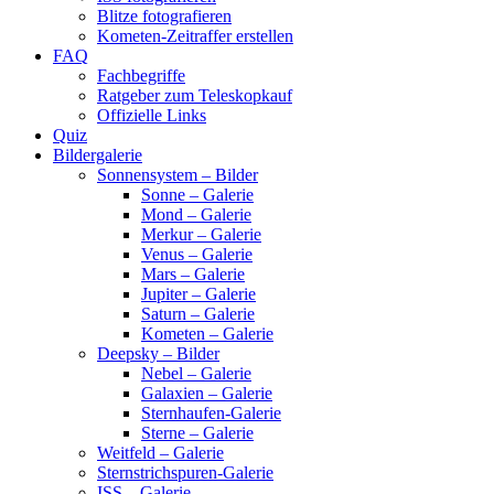
Blitze fotografieren
Kometen-Zeitraffer erstellen
FAQ
Fachbegriffe
Ratgeber zum Teleskopkauf
Offizielle Links
Quiz
Bildergalerie
Sonnensystem – Bilder
Sonne – Galerie
Mond – Galerie
Merkur – Galerie
Venus – Galerie
Mars – Galerie
Jupiter – Galerie
Saturn – Galerie
Kometen – Galerie
Deepsky – Bilder
Nebel – Galerie
Galaxien – Galerie
Sternhaufen-Galerie
Sterne – Galerie
Weitfeld – Galerie
Sternstrichspuren-Galerie
ISS – Galerie