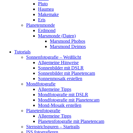
Pluto
Haumea
Makemake
Eris
Planetenmonde
Erdmond
Marsmonde (Daten)
Marsmond Phobos
Marsmond Deimos
Tutorials
Sonnenfotografie – Weißlicht
Allgemeine Hinweise
Sonnenbilder mit DSLR
Sonnenbilder mit Planetencam
Sonnenmosaik erstellen
Mondfotografie
Allgemeine Tipps
Mondfotografie mit DSLR
Mondfotografie mit Planetencam
Mond-Mosaik erstellen
Planetenfotografie
Allgemeine Tipps
Planetenfotografie mit Planetencam
Sternstrichspuren – Startrails
ISS fotografieren