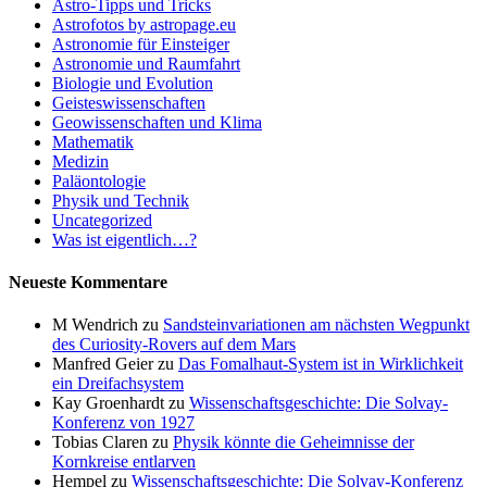
Astro-Tipps und Tricks
Astrofotos by astropage.eu
Astronomie für Einsteiger
Astronomie und Raumfahrt
Biologie und Evolution
Geisteswissenschaften
Geowissenschaften und Klima
Mathematik
Medizin
Paläontologie
Physik und Technik
Uncategorized
Was ist eigentlich…?
Neueste Kommentare
M Wendrich
zu
Sandsteinvariationen am nächsten Wegpunkt
des Curiosity-Rovers auf dem Mars
Manfred Geier
zu
Das Fomalhaut-System ist in Wirklichkeit
ein Dreifachsystem
Kay Groenhardt
zu
Wissenschaftsgeschichte: Die Solvay-
Konferenz von 1927
Tobias Claren
zu
Physik könnte die Geheimnisse der
Kornkreise entlarven
Hempel
zu
Wissenschaftsgeschichte: Die Solvay-Konferenz