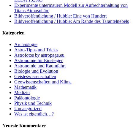
Experimente untermauern Modell zur Aufrechterhaltung von
Titans Atmosphäre
Bildveröffentlichung / Hubble: Eine von Hundert
Bildveröffentlichung / Hubble: Am Rande des Tarantelnebels
Kategorien
Archäologie
Astro-Tipps und Tricks
Astrofotos by astropage.eu
Astronomie für Einsteiger
Astronomie und Raumfahrt
Biologie und Evolution
Geisteswissenschaften
Geowissenschaften und Klima
Mathematik
Medizin
Paläontologie
Physik und Technik
Uncategorized
Was ist eigentlich…?
Neueste Kommentare