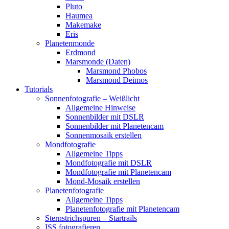
Pluto
Haumea
Makemake
Eris
Planetenmonde
Erdmond
Marsmonde (Daten)
Marsmond Phobos
Marsmond Deimos
Tutorials
Sonnenfotografie – Weißlicht
Allgemeine Hinweise
Sonnenbilder mit DSLR
Sonnenbilder mit Planetencam
Sonnenmosaik erstellen
Mondfotografie
Allgemeine Tipps
Mondfotografie mit DSLR
Mondfotografie mit Planetencam
Mond-Mosaik erstellen
Planetenfotografie
Allgemeine Tipps
Planetenfotografie mit Planetencam
Sternstrichspuren – Startrails
ISS fotografieren