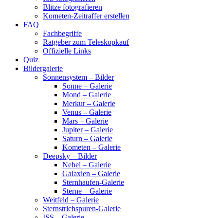
Blitze fotografieren
Kometen-Zeitraffer erstellen
FAQ
Fachbegriffe
Ratgeber zum Teleskopkauf
Offizielle Links
Quiz
Bildergalerie
Sonnensystem – Bilder
Sonne – Galerie
Mond – Galerie
Merkur – Galerie
Venus – Galerie
Mars – Galerie
Jupiter – Galerie
Saturn – Galerie
Kometen – Galerie
Deepsky – Bilder
Nebel – Galerie
Galaxien – Galerie
Sternhaufen-Galerie
Sterne – Galerie
Weitfeld – Galerie
Sternstrichspuren-Galerie
ISS – Galerie