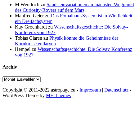
M Wendrich
zu
Sandsteinvariationen am nächsten Wegpunkt
des Curiosity-Rovers auf dem Mars
Manfred Geier
zu
Das Fomalhaut-System ist in Wirklichkeit
ein Dreifachsystem
Kay Groenhardt
zu
Wissenschaftsgeschichte: Die Solvay-
Konferenz von 1927
Tobias Claren
zu
Physik könnte die Geheimnisse der
Kornkreise entlarven
Hempel
zu
Wissenschaftsgeschichte: Die Solvay-Konferenz
von 1927
Archiv
Archiv
Copyright © 2011-2022 astropage.eu -
Impressum
|
Datenschutz
-
WordPress Theme by
MH Themes